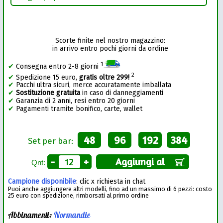
Scorte finite nel nostro magazzino:
in arrivo entro pochi giorni da ordine
1
✔
Consegna entro 2-8 giorni
2
✔
Spedizione 15 euro,
gratis oltre 299!
✔
Pacchi ultra sicuri, merce accuratamente imballata
✔
Sostituzione gratuita
in caso di danneggiamenti
✔
Garanzia di 2 anni, resi entro 20 giorni
✔
Pagamenti tramite bonifico, carte, wallet
48
96
192
384
Set per bar:
-
+
Aggiungi al
Qnt:
Campione disponibile
: clic x richiesta in chat
Puoi anche aggiungere altri modelli, fino ad un massimo di 6 pezzi: costo
25 euro con spedizione, rimborsati al primo ordine
Abbinamenti:
Normandie