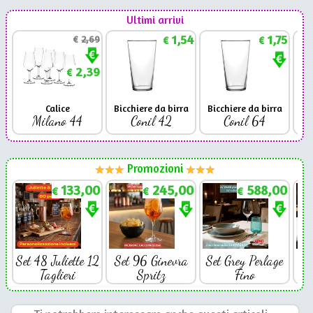
Ultimi arrivi
1,54
1,75
€
2,69
€
€
2,39
€
Calice
Bicchiere da birra
Bicchiere da birra
Milano 44
Conil 42
Conil 64
Promozioni
133,00
245,00
588,00
€
€
€
Set 48 Juliette 12
Set 96 Ginevra
Set Grey Perlage
Se
Taglieri
Spritz
Fino