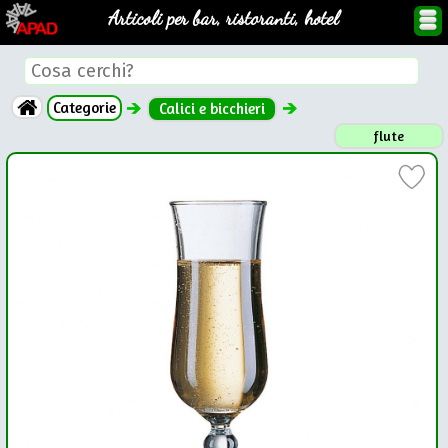
Articoli per bar, ristoranti, hotel
Categorie
Calici e bicchieri
flute