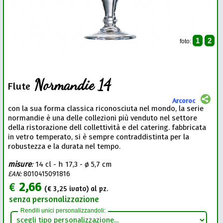
1
2
foto:
Normandie 14
Flute
Arcoroc
con la sua forma classica riconosciuta nel mondo, la serie
normandie è una delle collezioni più venduto nel settore
della ristorazione dell collettività e del catering. fabbricata
in vetro temperato, si è sempre contraddistinta per la
robustezza e la durata nel tempo.
misure
:
14 cl - h 17,3 - ø 5,7 cm
EAN:
8010415091816
€
2,66
(€
3,25
ivato) al pz.
senza personalizzazione
Rendili unici personalizzandoli: