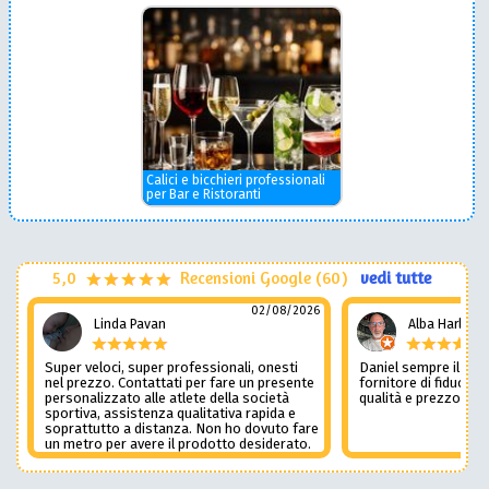
Calici e bicchieri professionali
per Bar e Ristoranti
5,0
Recensioni Google (60)
vedi tutte
02/08/2026
Linda Pavan
Alba Harley
Super veloci, super professionali, onesti
Daniel sempre il num
nel prezzo. Contattati per fare un presente
fornitore di fiducia c
personalizzato alle atlete della società
qualità e prezzo non
sportiva, assistenza qualitativa rapida e
soprattutto a distanza. Non ho dovuto fare
un metro per avere il prodotto desiderato.
Una assistenza del genere è rara e
preziosa. Credo li contatterò ancora in