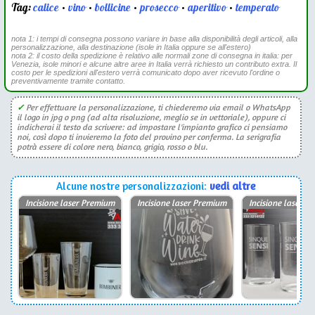
Tag:
calice
•
vino
•
bollicine
•
prosecco
•
aperitivo
•
temperato
nota 1: i tempi di consegna possono variare in base alla disponibilità degli articoli, alla
personalizzazione, alla destinazione (isole in Italia oppure se all'estero)
nota 2: il costo della spedizione è relativo alle normali zone di consegna in italia: per
Venezia, isole minori e alcune altre aree in Italia verrà richiesto un contributo extra. Il
costo per le spedizioni all'estero verrà comunicato dopo aver ricevuto l'ordine o
preventivamente tramite contatto.
✓
Per effettuare la personalizzazione, ti chiederemo via email o WhatsApp
il logo in jpg o png (ad alta risoluzione, meglio se in vettoriale), oppure ci
indicherai il testo da scrivere: ad impostare l'impianto grafico ci pensiamo
noi, così dopo ti invieremo la foto del provino per conferma. La serigrafia
potrà essere di colore nero, bianco, grigio, rosso o blu.
Alcune nostre personalizzazioni:
vedi altre
Incisione laser Premium
Incisione laser Premium
Incisione laser P