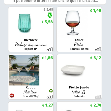
Ti potrebbero interessare anche questi articoli...
€
5,68
1,49
€
5,58
€
Bicchiere
Calice
Perlage
Globo
Acquamarina
Import TP
Bormioli Rocco
1,86
3,12
€
€
Coppa
Piatto fondo
Martini
Tokio 21
Brevetti Waf
Saturnia
1,27
2,74
€
€