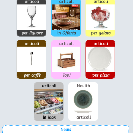
articoli
articoli
articoli
per
liquore
in
Offerta
per
gelato
articoli
articoli
articoli
per
caffè
Top!
per
pizza
articoli
Novità
in
inox
articoli
News