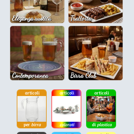
Eleganza rustica
Trattoria
Contemporanea
Birra Club
articoli
articoli
articoli
per
birra
colorati
di
plastica