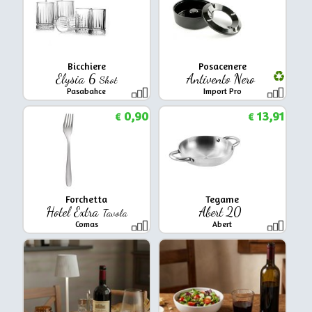
Bicchiere
Posacenere
Elysia 6
Antivento Nero
Shot
Pasabahce
Import Pro
0,90
13,91
€
€
Forchetta
Tegame
Hotel Extra
Abert 20
Tavola
Comas
Abert