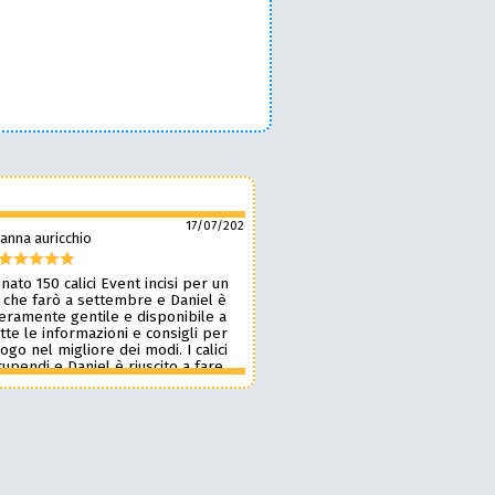
17/07/2026
anna auricchio
silvio pozzobon
nato 150 calici Event incisi per un
Daniel è fantastico! 🙌 Ci ha r
 che farò a settembre e Daniel è
bellissimi bicchieri personaliz
veramente gentile e disponibile a
nostro marchio, oltre a taglie
tte le informazioni e consigli per
ottima qualità. 🪵🍷 Lavora d
 logo nel migliore dei modi. I calici
benissimo, è super veloce ⚡ 
upendi e Daniel è riuscito a fare
onestissimi e molto competiti
n pochissimi giorni accontentandomi.
professionista che consiglia
blico le foto perché voglio sia una
assolutamente! 🔝✨
sa per i partecipanti ma aggiornerò
ensione appena passato l’evento.
 dare 10 stelle lo farei. Grazie
e alla prossima