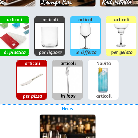
ia
Lounge Bar
Red Juliette
articoli
articoli
articoli
articoli
di
plastica
per
liquore
in
Offerta
per
gelato
articoli
articoli
Novità
per
pizza
in
inox
articoli
News