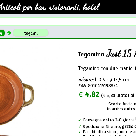
Articoli per bar, ristoranti, hotel
e
tegami
Just 15
Tegamino
Tegamino con due manici i
misure
:
h 3,5 - ø 15,5 cm
EAN:
8010415198874
€
4,82
(€
5,88
ivato) al 
Scorte finite 
in arrivo entro
✔
Consegna entro 2-8 giorni
✔
Spedizione 15 euro,
gratis 
✔
Pacchi ultra sicuri, merce 