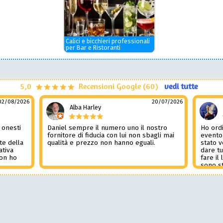
Calici e bicchieri professionali
per Bar e Ristoranti
5,0
Recensioni Google (60)
vedi tutte
02/08/2026
20/07/2026
Alba Harley
 onesti
Daniel sempre il numero uno il nostro
Ho ordi
n
fornitore di fiducia con lui non sbagli mai
evento
te della
qualità e prezzo non hanno eguali.
stato 
ativa
dare tu
Non ho
fare il
l
sono st
nza del
tutto i
i
Non pub
sorpre
la rec
Potessi
Daniel 