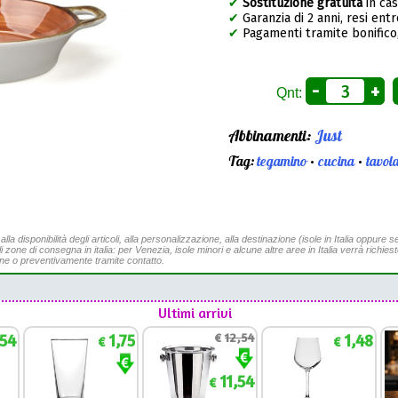
✔
Sostituzione gratuita
in ca
✔
Garanzia di 2 anni, resi entr
✔
Pagamenti tramite bonifico,
-
+
Qnt:
Abbinamenti:
Just
Tag:
tegamino
•
cucina
•
tavol
a disponibilità degli articoli, alla personalizzazione, alla destinazione (isole in Italia oppure se
li zone di consegna in italia: per Venezia, isole minori e alcune altre aree in Italia verrà richies
ine o preventivamente tramite contatto.
Ultimi arrivi
,54
1,75
€
12,54
1,48
€
€
11,54
€