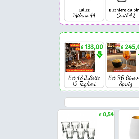
Calice
Bicchiere da bir
Milano 44
Conil 42
133,00
245,
€
€
Set 48 Juliette
Set 96 Ginev
12 Taglieri
Spritz
0,54
€