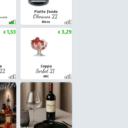
Piatto fondo
Okeanos 22
nico
Mesa
1,53
3,29
€
€
do
Coppa
 22
Sorbet 21
ARC