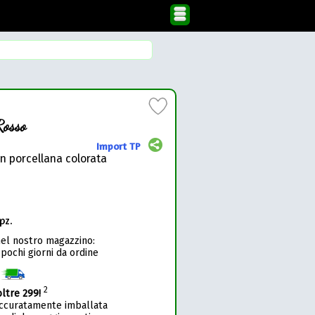
Rosso
Import TP
n porcellana colorata
pz.
nel nostro magazzino:
 pochi giorni da ordine
1
2
oltre 299!
accuratamente imballata