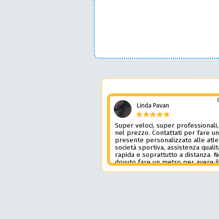
Linda Pavan
Super veloci, super professionali,
nel prezzo. Contattati per fare u
presente personalizzato alle atle
società sportiva, assistenza qualit
rapida e soprattutto a distanza. 
dovuto fare un metro per avere i
prodotto desiderato. Una assiste
genere è rara e preziosa. Credo l
contatterò ancora in futuro