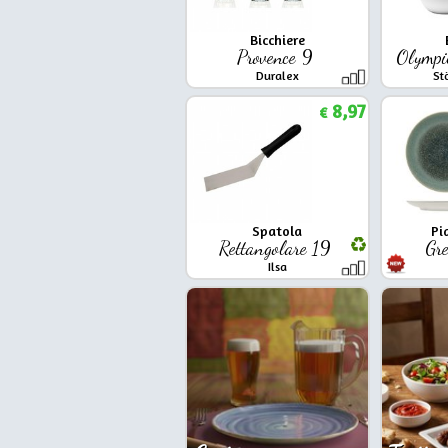
Bicchiere
Provence 9
Olympi
Duralex
St
8,97
€
Spatola
Pi
Rettangolare 19
Gr
Ilsa