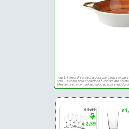
nota 1: i tempi di consegna possono variare in base all
nota 2: il costo della spedizione è relativo alle norma
all'estero verrà comunicato dopo aver ricevuto l'ord
€
2,69
1
€
2,39
€