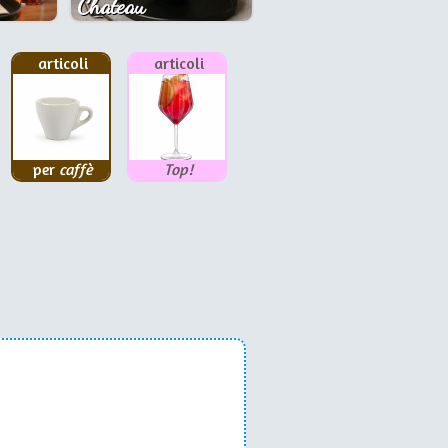
Chateau
articoli
articoli
per
caffè
Top!