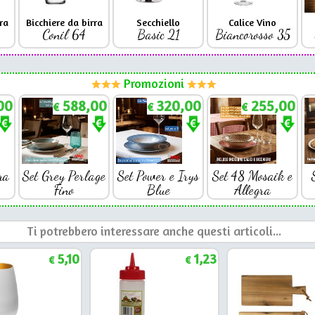
ra
Bicchiere da birra
Secchiello
Calice Vino
Conil 64
Basic 21
Biancorosso 35
Promozioni
00
588,00
320,00
255,00
€
€
€
ra
Set Grey Perlage
Set Power e Irys
Set 48 Mosaik e
Fino
Blue
Allegra
Ti potrebbero interessare anche questi articoli...
5,10
1,23
€
€