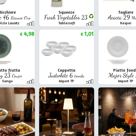
Bicchiere
Squeeze
Tagliere
c 46
Fresh Vegetables 23
Acacia 29
Bianco Oro
Ma
ölzle Lausitz
Tablecraft
Kesper
4,98
1,01
€
€
atto frutta
Coppetta
Piatto fon
ey 23
Justwhite 6
Major Style
Coupe
tonda
Sango
Import TP
Import TP