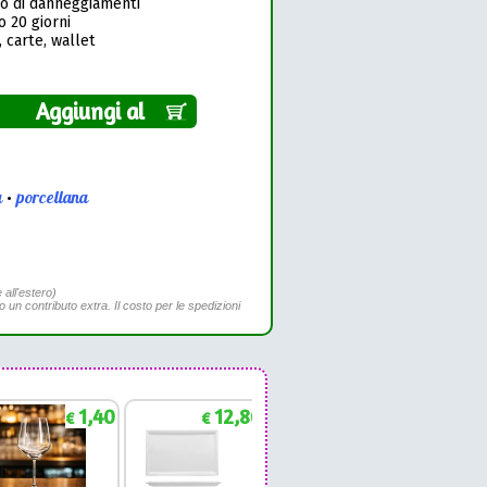
so di danneggiamenti
o 20 giorni
 carte, wallet
Aggiungi al
a
•
porcellana
 all'estero)
to un contributo extra. Il costo per le spedizioni
1,40
12,86
1,88
€
€
€