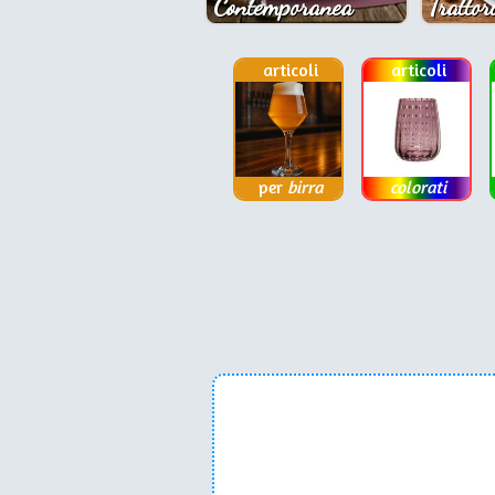
Contemporanea
Trattor
articoli
articoli
per
birra
colorati