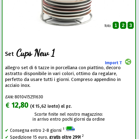
1
2
3
foto:
Cups New 1
Set
Import T
allegro set di 6 tazze in porcellana con piattino, decoro
astratto disponibile in vari colori, ottimo da regalare,
perfetto da usare tutti i giorni. Compreso appendino in
acciaio inox.
EAN:
8010415251630
€
12,80
(€
15,62
ivato) al pz.
Scorte finite nel nostro magazzino:
in arrivo entro pochi giorni da ordine
1
✔
Consegna entro 2-8 giorni
2
✔
Spedizione 15 euro,
gratis oltre 299!