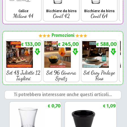
Calice
Bicchiere da birra
Bicchiere da birra
Milano 44
Conil 42
Conil 64
Promozioni
133,00
245,00
588,00
€
€
€
Set 48 Juliette 12
Set 96 Ginevra
Set Grey Perlage
Se
Taglieri
Spritz
Fino
Ti potrebbero interessare anche questi articoli...
0,70
1,09
€
€