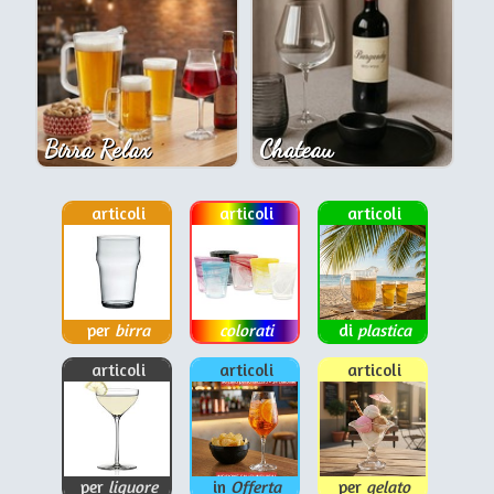
Birra Relax
Chateau
articoli
articoli
articoli
per
birra
colorati
di
plastica
articoli
articoli
articoli
per
liquore
in
Offerta
per
gelato