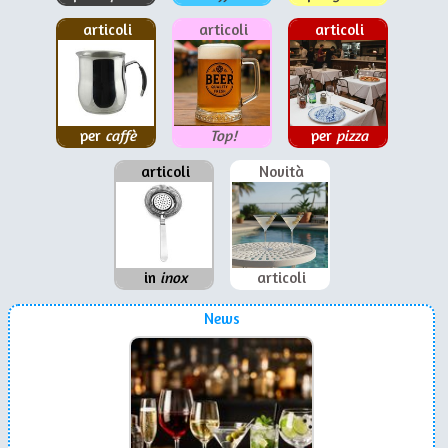
articoli
articoli
articoli
per
caffè
Top!
per
pizza
articoli
Novità
in
inox
articoli
News