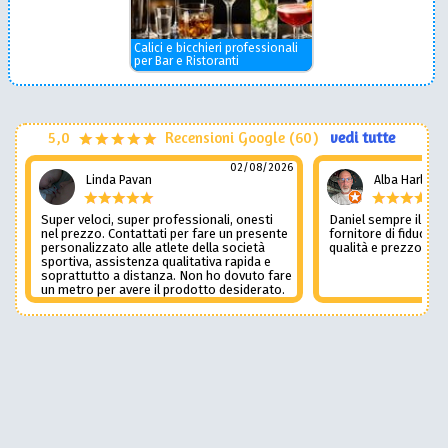
Calici e bicchieri professionali
per Bar e Ristoranti
5,0
Recensioni Google (60)
vedi tutte
02/08/2026
Linda Pavan
Alba Harley
Super veloci, super professionali, onesti
Daniel sempre il num
nel prezzo. Contattati per fare un presente
fornitore di fiducia c
personalizzato alle atlete della società
qualità e prezzo non
sportiva, assistenza qualitativa rapida e
soprattutto a distanza. Non ho dovuto fare
un metro per avere il prodotto desiderato.
Una assistenza del genere è rara e
preziosa. Credo li contatterò ancora in
futuro