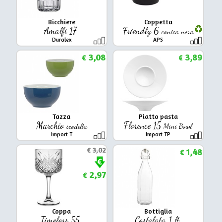
Bicchiere
Coppetta
Amalfi 17
Friendly 6
conica nera
Duralex
APS
3,08
3,89
€
€
Tazza
Piatto pasta
Marchio
Florence 15
scodella
Mini Bowl
Import T
Import TP
€
3,02
1,48
€
2,97
€
Coppa
Bottiglia
Timeless 55
Costolata 1 lt