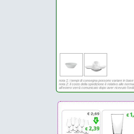
nota 1: i tempi di consegna possono variare in base all
nota 2: il costo della spedizione è relativo alle norma
all'estero verrà comunicato dopo aver ricevuto l'ord
€
2,69
1
€
2,39
€