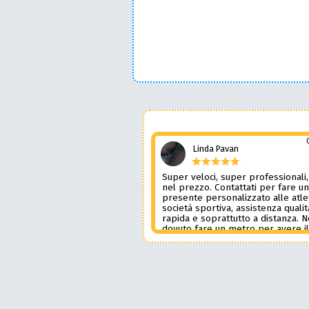
Linda Pavan
Super veloci, super professionali,
nel prezzo. Contattati per fare u
presente personalizzato alle atle
società sportiva, assistenza qualit
rapida e soprattutto a distanza. 
dovuto fare un metro per avere i
prodotto desiderato. Una assiste
genere è rara e preziosa. Credo l
contatterò ancora in futuro