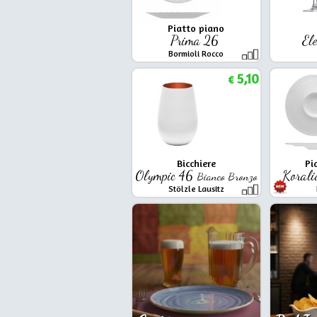
Piatto piano
Prima 26
El
Bormioli Rocco
5,10
€
Bicchiere
Pi
Olympic 46
Korali
Bianco Bronzo
Stölzle Lausitz