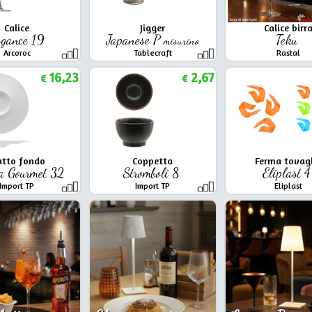
Calice
Jigger
Calice birr
egance 19
Japanese P
Teku
misurino
Arcoroc
Tablecraft
Rastal
16,23
2,67
€
€
atto fondo
Coppetta
Ferma tovag
a Gourmet 32
Stromboli 8
Eliplast 
Import TP
Import TP
Eliplast