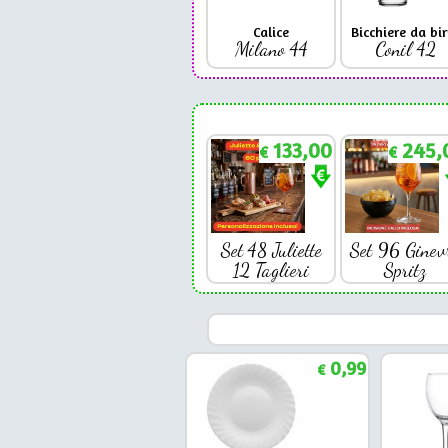
Calice
Bicchiere da bir
Milano 44
Conil 42
133,00
245,
€
€
Set 48 Juliette
Set 96 Ginev
12 Taglieri
Spritz
0,99
€