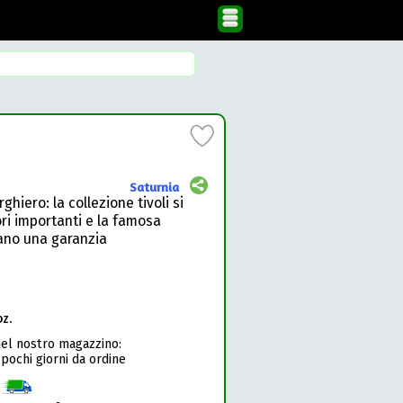
Saturnia
iero: la collezione tivoli si
ori importanti e la famosa
ano una garanzia
pz.
nel nostro magazzino:
 pochi giorni da ordine
1