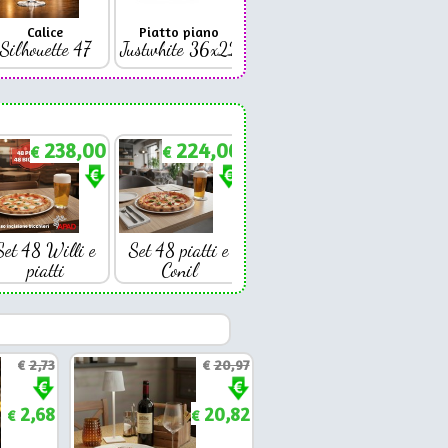
Calice
Piatto piano
Bicchiere
Bicc
Silhouette 47
Justwhite 36x22
Premium 42
Coniq
238,00
224,00
€
€
Set 48 Willi e
Set 48 piatti e
piatti
Conil
€
2,73
€
20,97
2,68
20,82
€
€