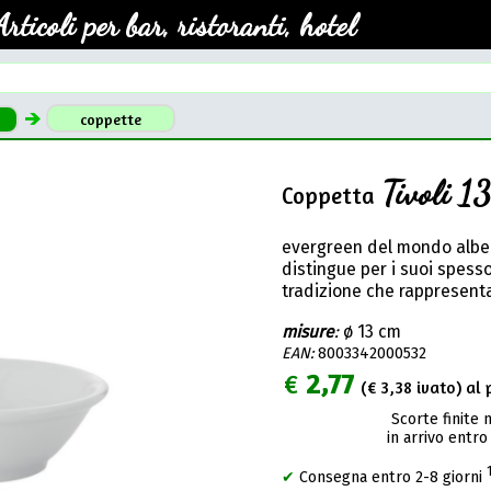
Articoli per bar, ristoranti, hotel
coppette
Tivoli 13
Coppetta
evergreen del mondo albergh
distingue per i suoi spess
tradizione che rappresent
misure
:
ø 13 cm
EAN:
8003342000532
€
2,77
(€
3,38
ivato) al 
Scorte finite 
in arrivo entro
✔
Consegna entro 2-8 giorni