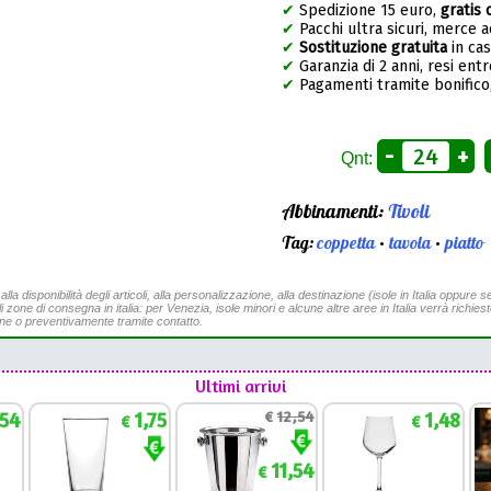
✔
Spedizione 15 euro,
gratis 
✔
Pacchi ultra sicuri, merce 
✔
Sostituzione gratuita
in ca
✔
Garanzia di 2 anni, resi entr
✔
Pagamenti tramite bonifico,
-
+
Qnt:
Abbinamenti:
Tivoli
Tag:
coppetta
•
tavola
•
piatto
a disponibilità degli articoli, alla personalizzazione, alla destinazione (isole in Italia oppure se
li zone di consegna in italia: per Venezia, isole minori e alcune altre aree in Italia verrà richies
ine o preventivamente tramite contatto.
Ultimi arrivi
,54
1,75
€
12,54
1,48
€
€
11,54
€