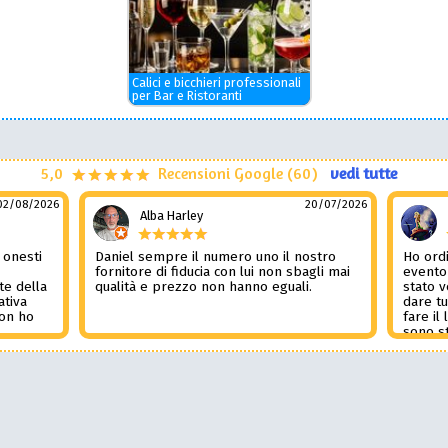
Calici e bicchieri professionali
per Bar e Ristoranti
5,0
Recensioni Google (60)
vedi tutte
02/08/2026
20/07/2026
Alba Harley
 onesti
Daniel sempre il numero uno il nostro
Ho ordi
n
fornitore di fiducia con lui non sbagli mai
evento
te della
qualità e prezzo non hanno eguali.
stato 
ativa
dare tu
Non ho
fare il
l
sono st
nza del
tutto i
i
Non pub
sorpre
la rec
Potessi
Daniel 