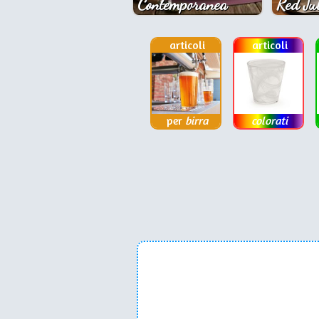
Contemporanea
Red Jul
articoli
articoli
per
birra
colorati