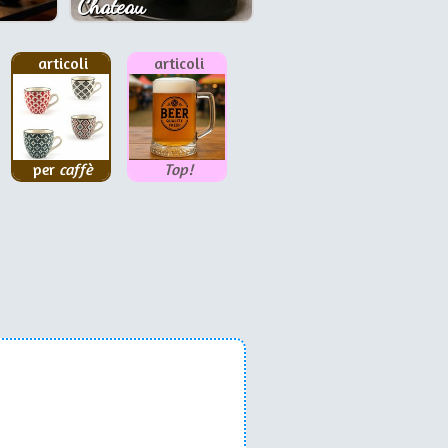
Chateau
articoli
articoli
per
caffè
Top!