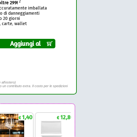
2
oltre 299!
accuratamente imballata
so di danneggiamenti
o 20 giorni
 carte, wallet
Aggiungi al
 all'estero)
to un contributo extra. Il costo per le spedizioni
1,40
12,86
1,88
€
€
€