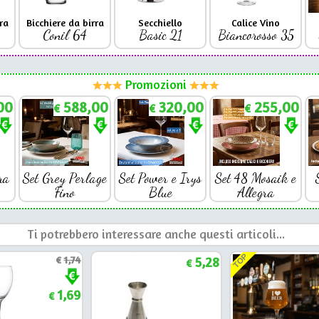
ra
Bicchiere da birra
Secchiello
Calice Vino
Conil 64
Basic 21
Biancorosso 35
Promozioni
00
588,00
320,00
255,00
€
€
€
ra
Set Grey Perlage
Set Power e Irys
Set 48 Mosaik e
Fino
Blue
Allegra
Ti potrebbero interessare anche questi articoli...
TOP
€
1,74
5,28
€
1,69
€