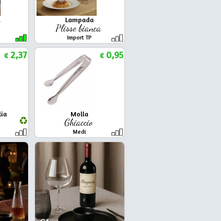
a
Lampada
Plisse bianca
Import TP
2,37
0,95
€
€
lia
Molla
4
Ghiaccio
Medi