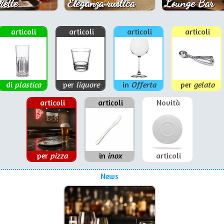
iette
Eleganza rustica
Lounge Bar
articoli
articoli
articoli
articoli
di
plastica
per
liquore
in
Offerta
per
gelato
articoli
articoli
Novità
per
pizza
in
inox
articoli
News