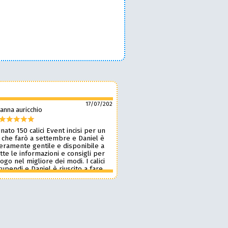
17/07/2026
anna auricchio
silvio pozzobon
nato 150 calici Event incisi per un
Daniel è fantastico! 🙌 Ci ha r
 che farò a settembre e Daniel è
bellissimi bicchieri personaliz
veramente gentile e disponibile a
nostro marchio, oltre a taglie
tte le informazioni e consigli per
ottima qualità. 🪵🍷 Lavora d
 logo nel migliore dei modi. I calici
benissimo, è super veloce ⚡ 
upendi e Daniel è riuscito a fare
onestissimi e molto competiti
n pochissimi giorni accontentandomi.
professionista che consiglia
blico le foto perché voglio sia una
assolutamente! 🔝✨
sa per i partecipanti ma aggiornerò
ensione appena passato l’evento.
 dare 10 stelle lo farei. Grazie
e alla prossima