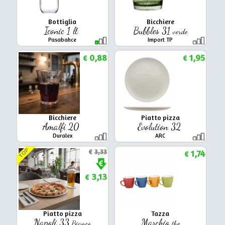
Bottiglia
Bicchiere
Iconic 1 lt
Bubbles 31
verde
Pasabahce
Import TP
0,88
1,95
€
€
Bicchiere
Piatto pizza
Amalfi 20
Evolution 32
Duralex
ARC
TOP
€
3,33
1,74
€
3,13
€
Piatto pizza
Tazza
Napoli 33
Marchio
Bianco
the