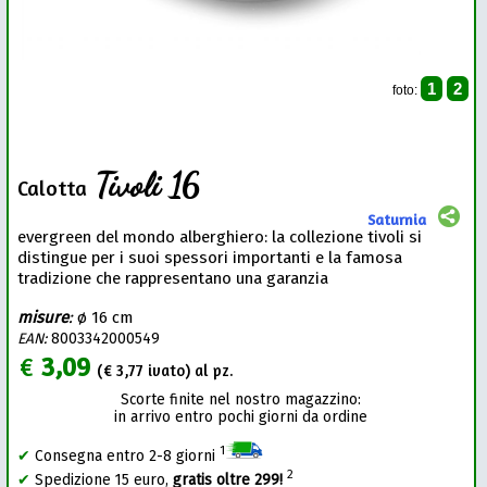
1
2
foto:
Tivoli 16
Calotta
Saturnia
evergreen del mondo alberghiero: la collezione tivoli si
distingue per i suoi spessori importanti e la famosa
tradizione che rappresentano una garanzia
misure
:
ø 16 cm
EAN:
8003342000549
€
3,09
(€
3,77
ivato) al pz.
Scorte finite nel nostro magazzino:
in arrivo entro pochi giorni da ordine
1
✔
Consegna entro 2-8 giorni
2
✔
Spedizione 15 euro,
gratis oltre 299!