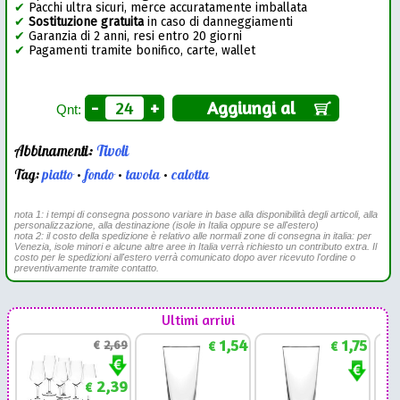
✔
Pacchi ultra sicuri, merce accuratamente imballata
✔
Sostituzione gratuita
in caso di danneggiamenti
✔
Garanzia di 2 anni, resi entro 20 giorni
✔
Pagamenti tramite bonifico, carte, wallet
-
+
Aggiungi al
Qnt:
Abbinamenti:
Tivoli
Tag:
piatto
•
fondo
•
tavola
•
calotta
nota 1: i tempi di consegna possono variare in base alla disponibilità degli articoli, alla
personalizzazione, alla destinazione (isole in Italia oppure se all'estero)
nota 2: il costo della spedizione è relativo alle normali zone di consegna in italia: per
Venezia, isole minori e alcune altre aree in Italia verrà richiesto un contributo extra. Il
costo per le spedizioni all'estero verrà comunicato dopo aver ricevuto l'ordine o
preventivamente tramite contatto.
Ultimi arrivi
1,54
1,75
€
2,69
€
€
2,39
€