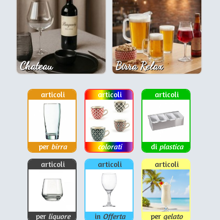
Chateau
Birra Relax
articoli
articoli
articoli
per
birra
colorati
di
plastica
articoli
articoli
articoli
per
liquore
in
Offerta
per
gelato