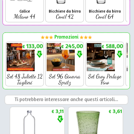
Calice
Bicchiere da birra
Bicchiere da birra
Milano 44
Conil 42
Conil 64
Promozioni
133,00
245,00
588,00
€
€
€
Set 48 Juliette 12
Set 96 Ginevra
Set Grey Perlage
Se
Taglieri
Spritz
Fino
Ti potrebbero interessare anche questi articoli...
3,11
3,61
€
€