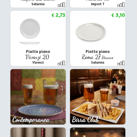
Saturnia
Import T
2,73
3,10
€
€
Piatto piano
Piatto piano
Vivenzi 20
Roma 27
Bianco
Vivenzi
Saturnia
Contemporanea
Birra Club