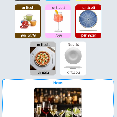
articoli
articoli
articoli
per
caffè
Top!
per
pizza
articoli
Novità
in
inox
articoli
News