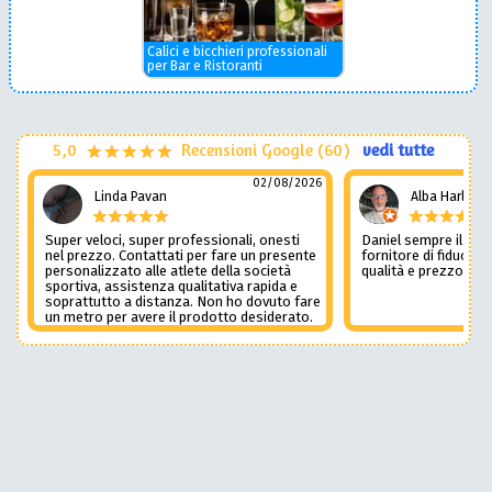
Calici e bicchieri professionali
per Bar e Ristoranti
5,0
Recensioni Google (60)
vedi tutte
02/08/2026
Linda Pavan
Alba Harley
Super veloci, super professionali, onesti
Daniel sempre il num
nel prezzo. Contattati per fare un presente
fornitore di fiducia c
personalizzato alle atlete della società
qualità e prezzo non
sportiva, assistenza qualitativa rapida e
soprattutto a distanza. Non ho dovuto fare
un metro per avere il prodotto desiderato.
Una assistenza del genere è rara e
preziosa. Credo li contatterò ancora in
futuro