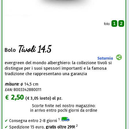
1
2
foto:
Tivoli 14,5
Bolo
Saturnia
evergreen del mondo alberghiero: la collezione tivoli si
distingue per i suoi spessori importanti e la famosa
tradizione che rappresentano una garanzia
misure
:
ø 14,5 cm
EAN:
8003342880011
€
2,50
(€
3,05
ivato) al pz.
Scorte finite nel nostro magazzino:
in arrivo entro pochi giorni da ordine
1
✔
Consegna entro 2-8 giorni
2
✔
Spedizione 15 euro,
gratis oltre 299!