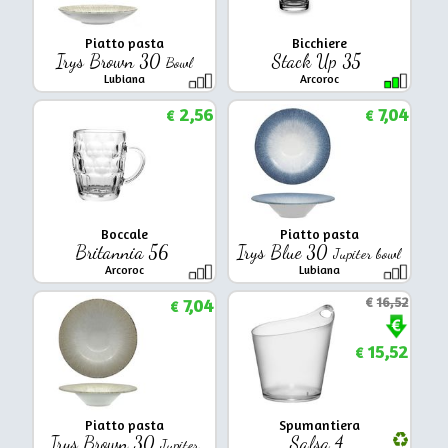
Piatto pasta
Bicchiere
Irys Brown 30
Stack Up 35
Bowl
Lubiana
Arcoroc
2,56
7,04
€
€
Boccale
Piatto pasta
Britannia 56
Irys Blue 30
Jupiter bowl
Arcoroc
Lubiana
7,04
€
16,52
€
15,52
€
Piatto pasta
Spumantiera
Irys Brown 30
Salsa 4
Jupiter