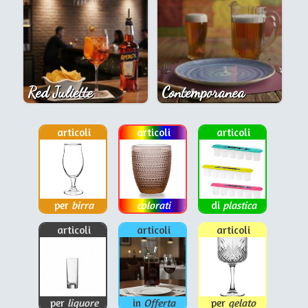
Red Juliette
Contemporanea
articoli
articoli
articoli
per
birra
colorati
di
plastica
articoli
articoli
articoli
per
liquore
in
Offerta
per
gelato