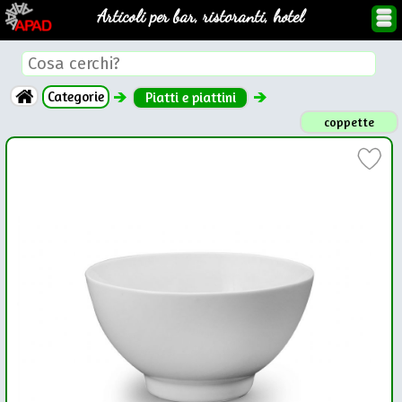
Articoli per bar, ristoranti, hotel
Categorie
Piatti e piattini
coppette