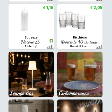
1,16
2,05
€
€
Squeeze
Bicchiere
Flacone 35
Novecento 40
Bartender
Tablecraft
Bormioli Rocco
Lounge Bar
Contemporanea