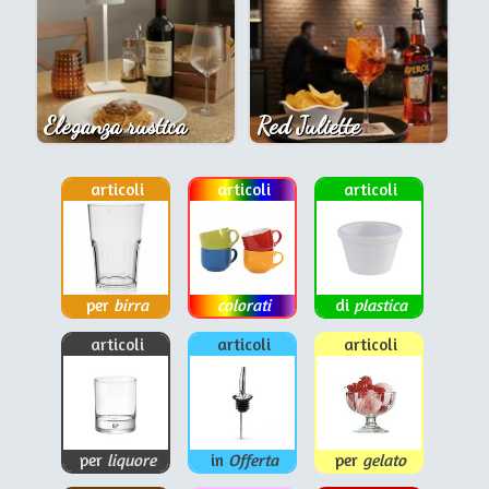
Eleganza rustica
Red Juliette
articoli
articoli
articoli
per
birra
colorati
di
plastica
articoli
articoli
articoli
per
liquore
in
Offerta
per
gelato