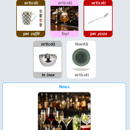
articoli
articoli
articoli
per
caffè
Top!
per
pizza
articoli
Novità
in
inox
articoli
News