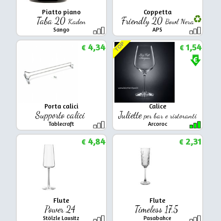
Piatto piano
Coppetta
Taba 20
Friendly 20
Kaden
Bowl Nera
Sango
APS
TOP
4,34
1,54
€
€
Porta calici
Calice
Supporto calici
Juliette
per bar e ristoranti
Tablecraft
Arcoroc
4,84
2,31
€
€
Flute
Flute
Power 24
Timeless 17,5
Stölzle Lausitz
Pasabahce