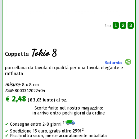
1
2
3
foto:
Tokio 8
Coppetta
Saturnia
porcellana da tavola di qualità per una tavola elegante e
raffinata
misure
:
8 x 8 cm
EAN:
8003342022404
€
2,48
(€
3,03
ivato) al pz.
Scorte finite nel nostro magazzino:
in arrivo entro pochi giorni da ordine
1
✔
Consegna entro 2-8 giorni
2
✔
Spedizione 15 euro,
gratis oltre 299!
✔
Pacchi ultra sicuri, merce accuratamente imballata