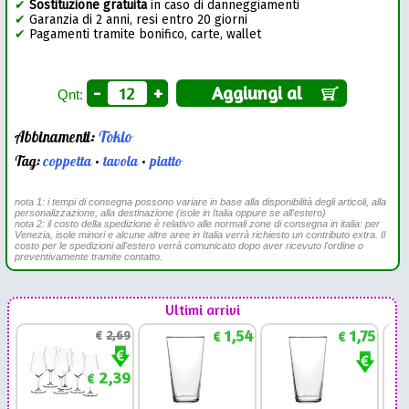
✔
Sostituzione gratuita
in caso di danneggiamenti
✔
Garanzia di 2 anni, resi entro 20 giorni
✔
Pagamenti tramite bonifico, carte, wallet
-
+
Aggiungi al
Qnt:
Abbinamenti:
Tokio
Tag:
coppetta
•
tavola
•
piatto
nota 1: i tempi di consegna possono variare in base alla disponibilità degli articoli, alla
personalizzazione, alla destinazione (isole in Italia oppure se all'estero)
nota 2: il costo della spedizione è relativo alle normali zone di consegna in italia: per
Venezia, isole minori e alcune altre aree in Italia verrà richiesto un contributo extra. Il
costo per le spedizioni all'estero verrà comunicato dopo aver ricevuto l'ordine o
preventivamente tramite contatto.
Ultimi arrivi
1,54
1,75
€
2,69
€
€
2,39
€