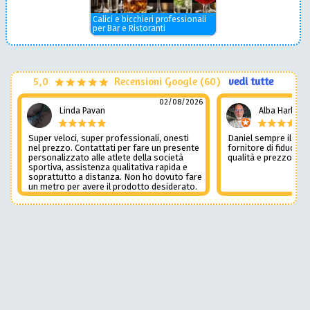
Calici e bicchieri professionali
per Bar e Ristoranti
5,0
Recensioni Google (60)
vedi tutte
02/08/2026
Linda Pavan
Alba Harley
Super veloci, super professionali, onesti
Daniel sempre il num
nel prezzo. Contattati per fare un presente
fornitore di fiducia c
personalizzato alle atlete della società
qualità e prezzo non
sportiva, assistenza qualitativa rapida e
soprattutto a distanza. Non ho dovuto fare
un metro per avere il prodotto desiderato.
Una assistenza del genere è rara e
preziosa. Credo li contatterò ancora in
futuro