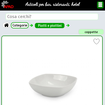
Articoli per bar, ristoranti, hotel
Categorie
Piatti e piattini
coppette