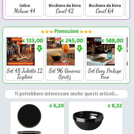
Calice
Bicchiere da birra
Bicchiere da birra
Milano 44
Conil 42
Conil 64
Promozioni
133,00
245,00
588,00
€
€
€
Set 48 Juliette 12
Set 96 Ginevra
Set Grey Perlage
Se
Taglieri
Spritz
Fino
Ti potrebbero interessare anche questi articoli...
6,20
8,32
€
€