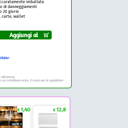
accuratamente imballata
so di danneggiamenti
o 20 giorni
 carte, wallet
Aggiungi al
piano
 all'estero)
to un contributo extra. Il costo per le spedizioni
1,40
12,86
1,88
€
€
€