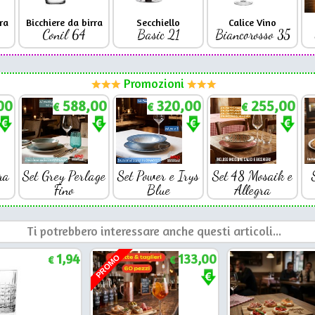
ra
Bicchiere da birra
Secchiello
Calice Vino
Conil 64
Basic 21
Biancorosso 35
Promozioni
00
588,00
320,00
255,00
€
€
€
ra
Set Grey Perlage
Set Power e Irys
Set 48 Mosaik e
Fino
Blue
Allegra
Ti potrebbero interessare anche questi articoli...
1,94
133,00
PROMO
€
€