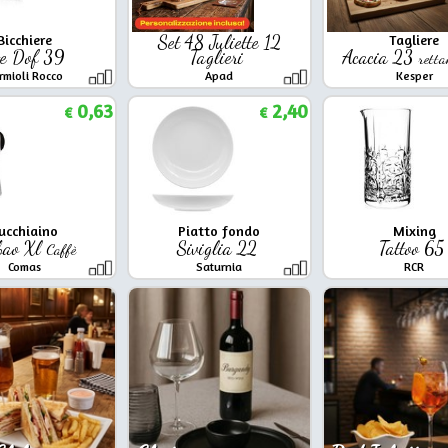
Bicchiere
Set 48 Juliette 12
Tagliere
te Dof 39
Taglieri
Acacia 23
retta
rmioli Rocco
Apad
Kesper
0,63
2,40
€
€
ucchiaino
Piatto fondo
Mixing
bao Xl
Siviglia 22
Tattoo 6
Caffè
Comas
Saturnia
RCR