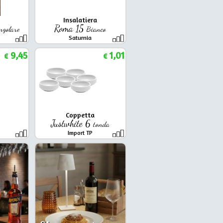
Insalatiera
Roma 15
ngolare
Bianco
Saturnia
9,45
1,01
€
€
Coppetta
5
Justwhite 6
tonda
Import TP