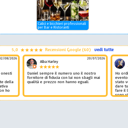
Calici e bicchieri professionali
per Bar e Ristoranti
5,0
Recensioni Google (60)
vedi tutte
02/08/2026
20/07/2026
Alba Harley
 onesti
Daniel sempre il numero uno il nostro
Ho ordi
n
fornitore di fiducia con lui non sbagli mai
evento
te della
qualità e prezzo non hanno eguali.
stato 
ativa
dare tu
Non ho
fare il
l
sono st
nza del
tutto i
i
Non pub
sorpre
la rec
Potessi
Daniel 