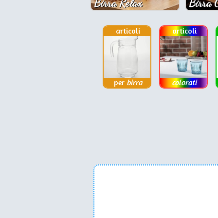
Birra Relax
Birra 
articoli
articoli
per
birra
colorati