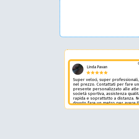
Linda Pavan
Super veloci, super professionali,
nel prezzo. Contattati per fare u
presente personalizzato alle atle
società sportiva, assistenza qualit
rapida e soprattutto a distanza. 
dovuto fare un metro per avere i
prodotto desiderato. Una assiste
genere è rara e preziosa. Credo l
contatterò ancora in futuro