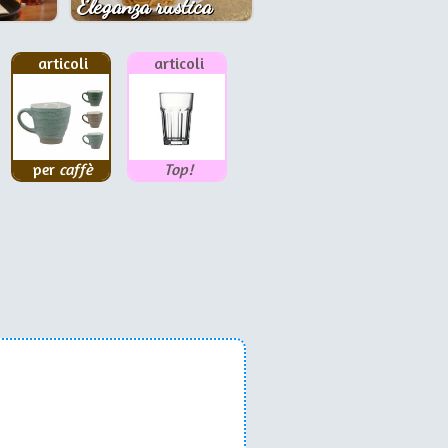
Eleganza rustica
articoli
articoli
per
caffè
Top!