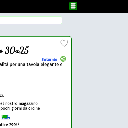
o 30x25
Saturnia
alità per una tavola elegante e
pz.
nel nostro magazzino:
 pochi giorni da ordine
1
2
oltre 299!