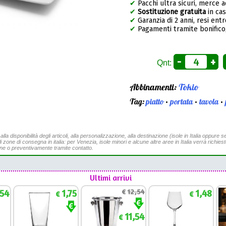
✔
Pacchi ultra sicuri, merce 
✔
Sostituzione gratuita
in ca
✔
Garanzia di 2 anni, resi entr
✔
Pagamenti tramite bonifico,
-
+
Qnt:
Abbinamenti:
Tokio
Tag:
piatto
•
portata
•
tavola
•
a disponibilità degli articoli, alla personalizzazione, alla destinazione (isole in Italia oppure se
li zone di consegna in italia: per Venezia, isole minori e alcune altre aree in Italia verrà richies
ine o preventivamente tramite contatto.
Ultimi arrivi
,54
1,75
€
12,54
1,48
€
€
11,54
€