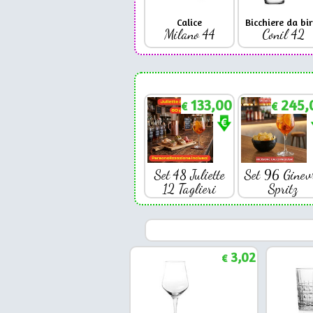
Calice
Bicchiere da bir
Milano 44
Conil 42
133,00
245,
€
€
Set 48 Juliette
Set 96 Ginev
12 Taglieri
Spritz
3,02
€