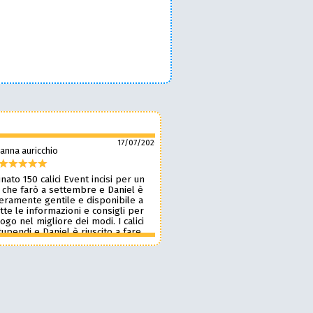
17/07/2026
anna auricchio
silvio pozzobon
nato 150 calici Event incisi per un
Daniel è fantastico! 🙌 Ci ha r
 che farò a settembre e Daniel è
bellissimi bicchieri personaliz
veramente gentile e disponibile a
nostro marchio, oltre a taglie
tte le informazioni e consigli per
ottima qualità. 🪵🍷 Lavora d
 logo nel migliore dei modi. I calici
benissimo, è super veloce ⚡ 
upendi e Daniel è riuscito a fare
onestissimi e molto competiti
n pochissimi giorni accontentandomi.
professionista che consiglia
blico le foto perché voglio sia una
assolutamente! 🔝✨
sa per i partecipanti ma aggiornerò
ensione appena passato l’evento.
 dare 10 stelle lo farei. Grazie
e alla prossima