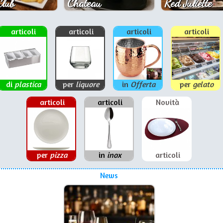
Club
Chateau
Red Juliette
articoli
articoli
articoli
articoli
di
plastica
per
liquore
in
Offerta
per
gelato
articoli
articoli
Novità
per
pizza
in
inox
articoli
News