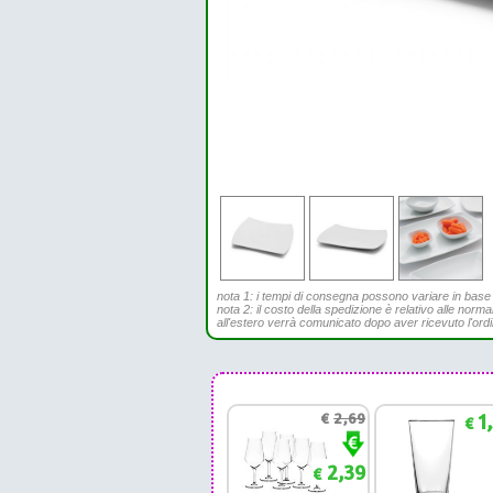
nota 1: i tempi di consegna possono variare in base all
nota 2: il costo della spedizione è relativo alle norma
all'estero verrà comunicato dopo aver ricevuto l'ord
€
2,69
1
€
2,39
€