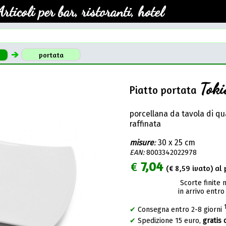
Articoli per bar, ristoranti, hotel
portata
Toki
Piatto portata
porcellana da tavola di qu
raffinata
misure
:
30 x 25 cm
EAN:
8003342022978
€
7,04
(€
8,59
ivato) al 
Scorte finite 
in arrivo entro
✔
Consegna entro 2-8 giorni
✔
Spedizione 15 euro,
gratis 