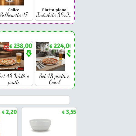
Calice
Piatto piano
Bicchiere
Bicc
Silhouette 47
Justwhite 36x22
Premium 42
Coniq
238,00
224,00
€
€
Set 48 Willi e
Set 48 piatti e
piatti
Conil
2,20
3,55
€
€