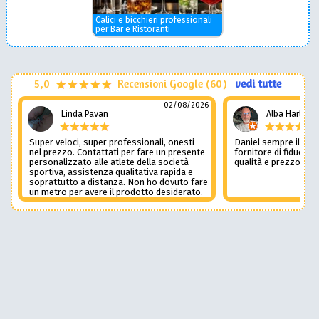
Calici e bicchieri professionali
per Bar e Ristoranti
5,0
Recensioni Google (60)
vedi tutte
02/08/2026
Linda Pavan
Alba Harley
Super veloci, super professionali, onesti
Daniel sempre il num
nel prezzo. Contattati per fare un presente
fornitore di fiducia c
personalizzato alle atlete della società
qualità e prezzo non
sportiva, assistenza qualitativa rapida e
soprattutto a distanza. Non ho dovuto fare
un metro per avere il prodotto desiderato.
Una assistenza del genere è rara e
preziosa. Credo li contatterò ancora in
futuro