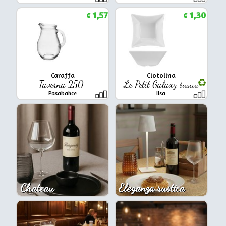
1,57
1,30
€
€
Caraffa
Ciotolina
Taverna 250
Le Petit Galaxy
bianca
Pasabahce
Ilsa
Chateau
Eleganza rustica