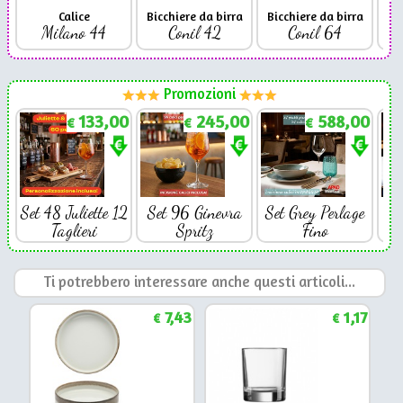
Calice
Bicchiere da birra
Bicchiere da birra
Milano 44
Conil 42
Conil 64
Promozioni
133,00
245,00
588,00
€
€
€
Set 48 Juliette 12
Set 96 Ginevra
Set Grey Perlage
Se
Taglieri
Spritz
Fino
Ti potrebbero interessare anche questi articoli...
7,43
1,17
€
€