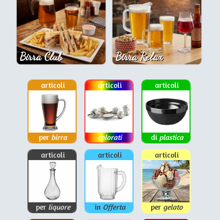
Birra Club
Birra Relax
articoli
articoli
articoli
per
birra
colorati
di
plastica
articoli
articoli
articoli
per
liquore
in
Offerta
per
gelato