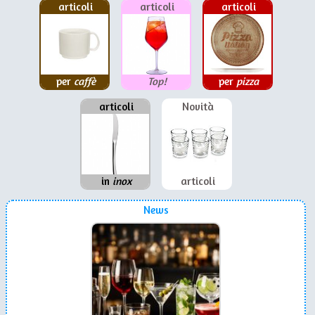
articoli
articoli
articoli
per
caffè
Top!
per
pizza
articoli
Novità
in
inox
articoli
News