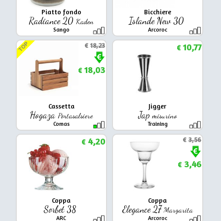
Piatto fondo
Bicchiere
Radiance 20
Islande New 30
Kaden
Sango
Arcoroc
TOP
€
18,23
10,77
€
18,03
€
Cassetta
Jigger
Hogaza
Jap
Portasalsiere
misurino
Comas
Training
4,20
€
3,56
€
3,46
€
Coppa
Coppa
Sorbet 38
Elegance 27
Margarita
ARC
Arcoroc