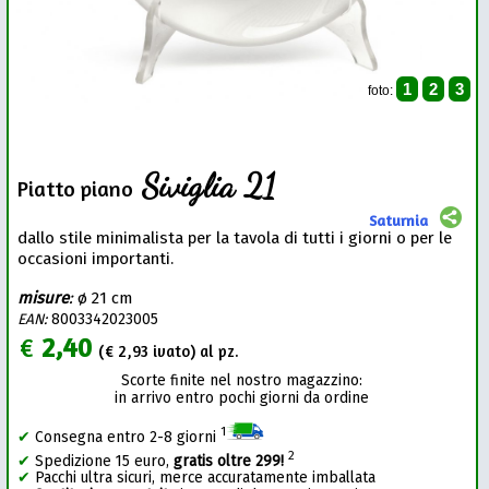
1
2
3
foto:
Siviglia 21
Piatto piano
Saturnia
dallo stile minimalista per la tavola di tutti i giorni o per le
occasioni importanti.
misure
:
ø 21 cm
EAN:
8003342023005
€
2,40
(€
2,93
ivato) al pz.
Scorte finite nel nostro magazzino:
in arrivo entro pochi giorni da ordine
1
✔
Consegna entro 2-8 giorni
2
✔
Spedizione 15 euro,
gratis oltre 299!
✔
Pacchi ultra sicuri, merce accuratamente imballata