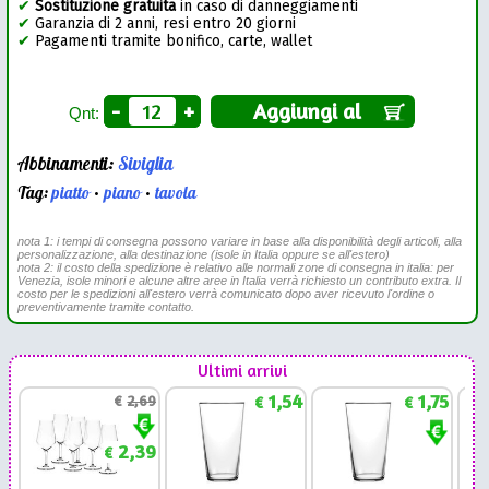
✔
Sostituzione gratuita
in caso di danneggiamenti
✔
Garanzia di 2 anni, resi entro 20 giorni
✔
Pagamenti tramite bonifico, carte, wallet
-
+
Aggiungi al
Qnt:
Abbinamenti:
Siviglia
Tag:
piatto
•
piano
•
tavola
nota 1: i tempi di consegna possono variare in base alla disponibilità degli articoli, alla
personalizzazione, alla destinazione (isole in Italia oppure se all'estero)
nota 2: il costo della spedizione è relativo alle normali zone di consegna in italia: per
Venezia, isole minori e alcune altre aree in Italia verrà richiesto un contributo extra. Il
costo per le spedizioni all'estero verrà comunicato dopo aver ricevuto l'ordine o
preventivamente tramite contatto.
Ultimi arrivi
1,54
1,75
€
2,69
€
€
2,39
€