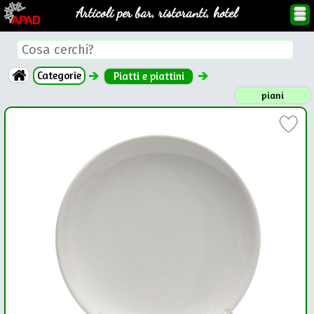
Articoli per bar, ristoranti, hotel
Categorie
Piatti e piattini
piani