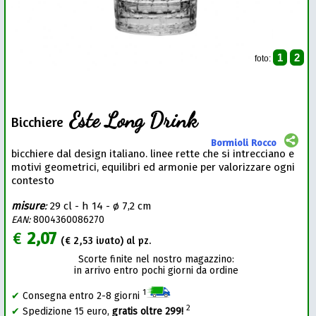
1
2
foto:
Este Long Drink
Bicchiere
Bormioli Rocco
bicchiere dal design italiano. linee rette che si intrecciano e
motivi geometrici, equilibri ed armonie per valorizzare ogni
contesto
misure
:
29 cl - h 14 - ø 7,2 cm
EAN:
8004360086270
€
2,07
(€
2,53
ivato) al pz.
Scorte finite nel nostro magazzino:
in arrivo entro pochi giorni da ordine
1
✔
Consegna entro 2-8 giorni
2
✔
Spedizione 15 euro,
gratis oltre 299!