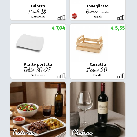
Calotta
Tovaglietta
Tivoli 18
Goccia
rosso
Saturnia
Medi
7,04
5,55
€
€
Piatto portata
Cassetta
Tokio 30x25
Legno 20
Saturnia
Bisetti
Trattoria
Chateau