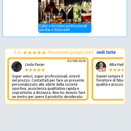
Calici e bicchieri professionali
per Bar e Ristoranti
5,0
Recensioni Google (60)
vedi tutte
02/08/2026
Linda Pavan
Alba Harley
Super veloci, super professionali, onesti
Daniel sempre il num
nel prezzo. Contattati per fare un presente
fornitore di fiducia c
personalizzato alle atlete della società
qualità e prezzo non
sportiva, assistenza qualitativa rapida e
soprattutto a distanza. Non ho dovuto fare
un metro per avere il prodotto desiderato.
Una assistenza del genere è rara e
preziosa. Credo li contatterò ancora in
futuro