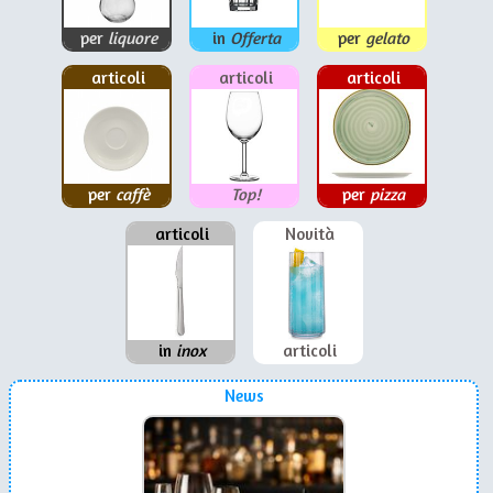
per
liquore
in
Offerta
per
gelato
articoli
articoli
articoli
per
caffè
Top!
per
pizza
articoli
Novità
in
inox
articoli
News