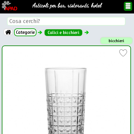
Articoli per bar, ristoranti, hotel
Categorie
Calici e bicchieri
bicchieri