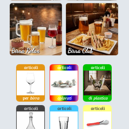
Birra Relax
Birra Club
articoli
articoli
articoli
per
birra
colorati
di
plastica
articoli
articoli
articoli