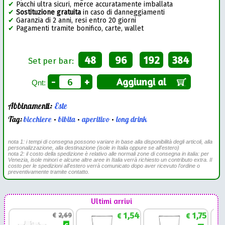
✔
Pacchi ultra sicuri, merce accuratamente imballata
✔
Sostituzione gratuita
in caso di danneggiamenti
✔
Garanzia di 2 anni, resi entro 20 giorni
✔
Pagamenti tramite bonifico, carte, wallet
48
96
192
384
Set per bar:
-
+
Aggiungi al
Qnt:
Abbinamenti:
Este
Tag:
bicchiere
•
bibita
•
aperitivo
•
long drink
nota 1: i tempi di consegna possono variare in base alla disponibilità degli articoli, alla
personalizzazione, alla destinazione (isole in Italia oppure se all'estero)
nota 2: il costo della spedizione è relativo alle normali zone di consegna in italia: per
Venezia, isole minori e alcune altre aree in Italia verrà richiesto un contributo extra. Il
costo per le spedizioni all'estero verrà comunicato dopo aver ricevuto l'ordine o
preventivamente tramite contatto.
Ultimi arrivi
1,54
1,75
€
2,69
€
€