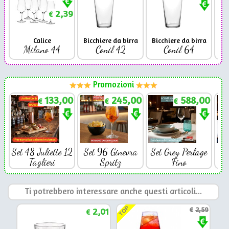
2,39
€
Calice
Bicchiere da birra
Bicchiere da birra
Milano 44
Conil 42
Conil 64
Promozioni
133,00
245,00
588,00
€
€
€
Set 48 Juliette 12
Set 96 Ginevra
Set Grey Perlage
Se
Taglieri
Spritz
Fino
Ti potrebbero interessare anche questi articoli...
TOP
2,01
€
2,59
€