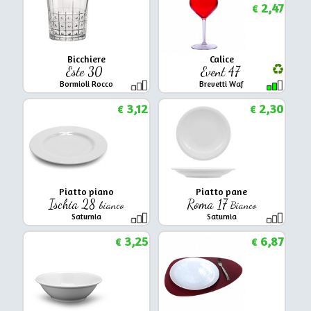
2,47
€
Bicchiere
Calice
Este 30
Event 47
Bormioli Rocco
Brevetti Waf
3,12
2,30
€
€
Piatto piano
Piatto pane
Ischia 28
Roma 17
bianco
Bianco
Saturnia
Saturnia
3,25
6,87
€
€