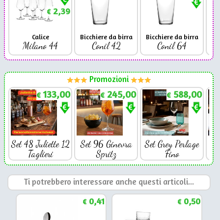
2,39
€
Calice
Bicchiere da birra
Bicchiere da birra
Milano 44
Conil 42
Conil 64
Promozioni
133,00
245,00
588,00
€
€
€
Set 48 Juliette 12
Set 96 Ginevra
Set Grey Perlage
Se
Taglieri
Spritz
Fino
Ti potrebbero interessare anche questi articoli...
0,41
0,50
€
€