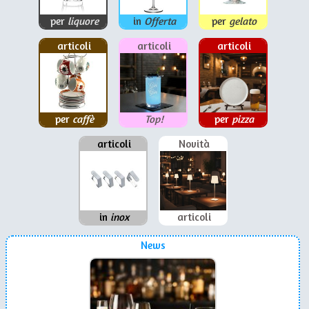
per
liquore
in
Offerta
per
gelato
articoli
articoli
articoli
per
caffè
Top!
per
pizza
articoli
Novità
in
inox
articoli
News