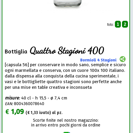
1
2
foto:
Quattro Stagioni 400
Bottiglia
Bormioli 4 Stagioni
[capsula 56] per conservare in modo sano, semplice e sicuro
ogni marmellata e conserva, con un cuore 100x 100 italiano.
dalla dispensa alla conquista della cucina sperimentale, i
vasi e le bottigliette quattro stagioni sono perfette anche
per una mise en table creativa e inconsueta
misure
:
40 cl - h 15,5 - ø 7,4 cm
EAN:
8004360078640
€
1,09
(€
1,33
ivato) al pz.
Scorte finite nel nostro magazzino:
in arrivo entro pochi giorni da ordine