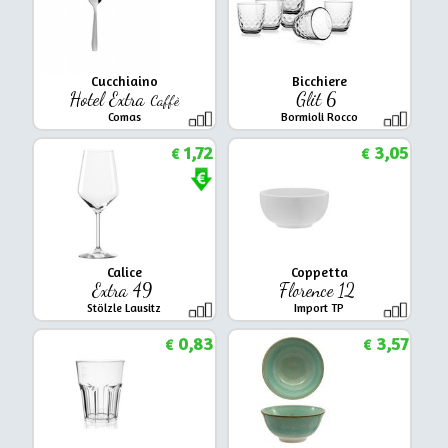
Cucchiaino
Bicchiere
Hotel Extra
Glit 6
Caffè
Comas
Bormioli Rocco
1,72
3,05
€
€
Calice
Coppetta
Extra 49
Florence 12
Stölzle Lausitz
Import TP
0,83
3,57
€
€