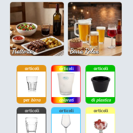
Trattoria
Birra Relax
articoli
articoli
articoli
per
birra
colorati
di
plastica
articoli
articoli
articoli