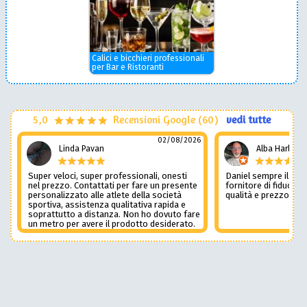
Calici e bicchieri professionali
per Bar e Ristoranti
5,0
Recensioni Google (60)
vedi tutte
02/08/2026
Linda Pavan
Alba Harley
Super veloci, super professionali, onesti
Daniel sempre il num
nel prezzo. Contattati per fare un presente
fornitore di fiducia c
personalizzato alle atlete della società
qualità e prezzo non
sportiva, assistenza qualitativa rapida e
soprattutto a distanza. Non ho dovuto fare
un metro per avere il prodotto desiderato.
Una assistenza del genere è rara e
preziosa. Credo li contatterò ancora in
futuro