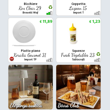
Bicchiere
Coppetta
Rox Clear 29
Lagoon 15
Brevetti Waf
Import T
11,89
1,23
€
€
Piatto piano
Squeeze
Koralia Gourmet 31
Fresh Vegetables 23
Import TP
Tablecraft
Eleganza rustica
Birra Club