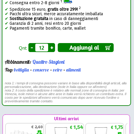
1
✔
Consegna entro 2-8 giorni
2
✔
Spedizione 15 euro,
gratis oltre 299!
✔
Pacchi ultra sicuri, merce accuratamente imballata
✔
Sostituzione gratuita
in caso di danneggiamenti
✔
Garanzia di 2 anni, resi entro 20 giorni
✔
Pagamenti tramite bonifico, carte, wallet
-
+
Aggiungi al
Qnt:
Abbinamenti:
Quattro Stagioni
Tag:
bottiglia
•
conserve
•
vetro
•
alimenti
nota 1: i tempi di consegna possono variare in base alla disponibilità degli articoli, alla
personalizzazione, alla destinazione (isole in Italia oppure se all'estero)
nota 2: il costo della spedizione è relativo alle normali zone di consegna in italia: per
Venezia, isole minori e alcune altre aree in Italia verrà richiesto un contributo extra. Il
costo per le spedizioni all'estero verrà comunicato dopo aver ricevuto l'ordine o
preventivamente tramite contatto.
Ultimi arrivi
1,54
1,75
€
2,69
€
€