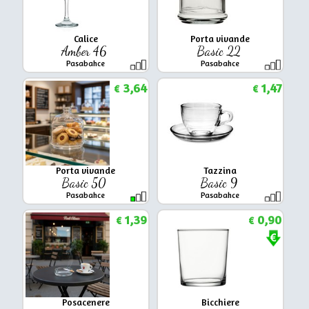
Calice
Porta vivande
Amber 46
Basic 22
Pasabahce
Pasabahce
3,64
1,47
€
€
Porta vivande
Tazzina
Basic 50
Basic 9
Pasabahce
Pasabahce
1,39
0,90
€
€
Posacenere
Bicchiere