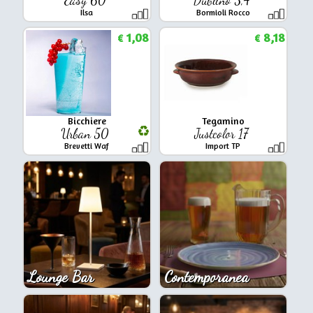
Ilsa
Bormioli Rocco
1,08
8,18
€
€
Bicchiere
Tegamino
Urban 50
Justcolor 17
Brevetti Waf
Import TP
Lounge Bar
Contemporanea