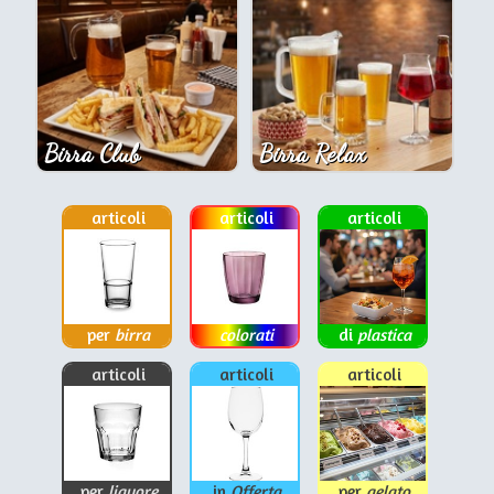
Birra Club
Birra Relax
articoli
articoli
articoli
per
birra
colorati
di
plastica
articoli
articoli
articoli
per
liquore
in
Offerta
per
gelato