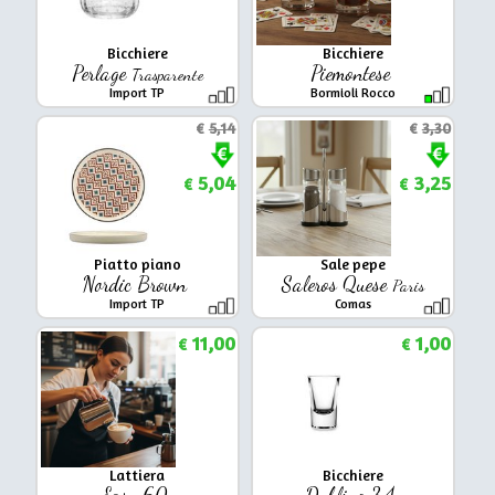
Bicchiere
Bicchiere
Perlage
Piemontese
Trasparente
Import TP
Bormioli Rocco
€
5,14
€
3,30
5,04
3,25
€
€
Piatto piano
Sale pepe
Nordic Brown
Saleros Quese
Paris
Import TP
Comas
11,00
1,00
€
€
Lattiera
Bicchiere
Easy 60
Dublino 3,4