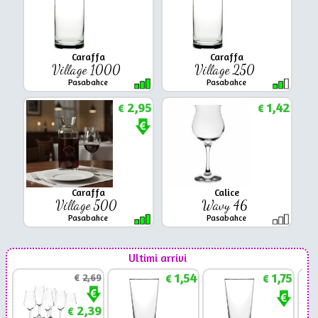
Caraffa
Caraffa
Village 1000
Village 250
Pasabahce
Pasabahce
2,95
1,42
€
€
Caraffa
Calice
Village 500
Wavy 46
Pasabahce
Pasabahce
Ultimi arrivi
1,54
1,75
€
2,69
€
€
2,39
€