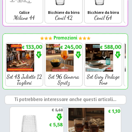
Calice
Bicchiere da birra
Bicchiere da birra
Milano 44
Conil 42
Conil 64
Promozioni
133,00
245,00
588,00
€
€
€
Set 48 Juliette 12
Set 96 Ginevra
Set Grey Perlage
Se
Taglieri
Spritz
Fino
Ti potrebbero interessare anche questi articoli...
€
5,68
1,10
€
5,58
€