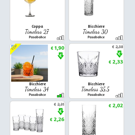
Coppa
Bicchiere
Timeless 27
Timeless 30
Pasabahce
Pasabahce
TOP
1,90
€
2,38
€
2,33
€
Bicchiere
Bicchiere
Timeless 34
Timeless 35,5
Pasabahce
Pasabahce
€
2,31
2,02
€
2,26
€