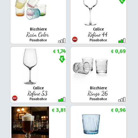
Bicchiere
Calice
Rain Color
Refine 44
Pasabahce
Pasabahce
1,74
0,69
€
€
Calice
Bicchiere
Refine 53
Rings 26
Pasabahce
Pasabahce
3,81
0,96
€
€