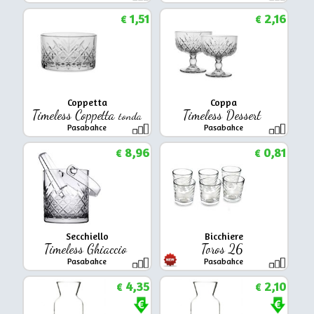
1,51
2,16
€
€
Coppetta
Coppa
Timeless Coppetta
Timeless Dessert
tonda
Pasabahce
Pasabahce
8,96
0,81
€
€
Secchiello
Bicchiere
Timeless Ghiaccio
Toros 26
Pasabahce
Pasabahce
4,35
2,10
€
€