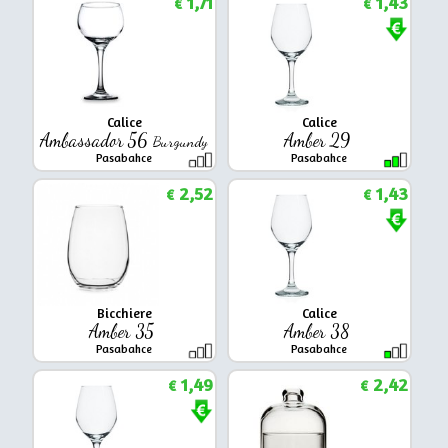
1,71
1,43
€
€
Calice
Calice
Ambassador 56
Amber 29
Burgundy
Pasabahce
Pasabahce
2,52
1,43
€
€
Bicchiere
Calice
Amber 35
Amber 38
Pasabahce
Pasabahce
1,49
2,42
€
€