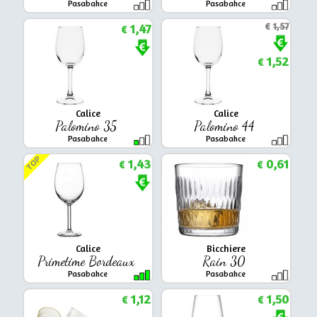
Pasabahce
Pasabahce
1,47
€
1,57
€
1,52
€
Calice
Calice
Palomino 35
Palomino 44
Pasabahce
Pasabahce
TOP
1,43
0,61
€
€
Calice
Bicchiere
Primetime Bordeaux
Rain 30
Pasabahce
Pasabahce
1,12
1,50
€
€