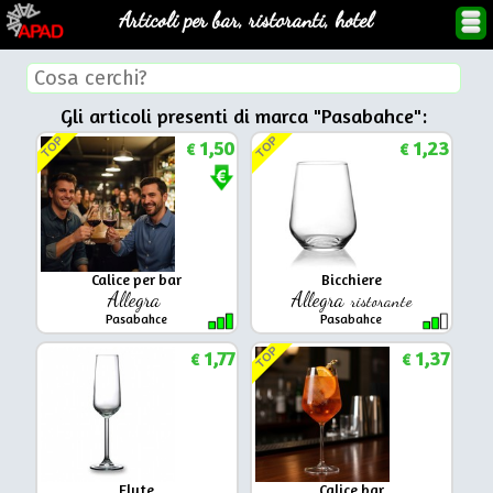
Articoli per bar, ristoranti, hotel
Gli articoli presenti di marca "Pasabahce":
TOP
TOP
1,50
1,23
€
€
Calice per bar
Bicchiere
Allegra
Allegra
ristorante
Pasabahce
Pasabahce
TOP
1,77
1,37
€
€
Flute
Calice bar