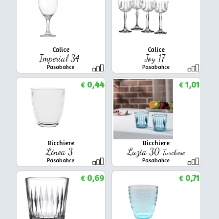
Calice
Calice
Imperial 34
Joy 17
Pasabahce
Pasabahce
0,44
1,01
€
€
Bicchiere
Bicchiere
Linea 3
Luzia 30
Turchese
Pasabahce
Pasabahce
0,69
0,71
€
€