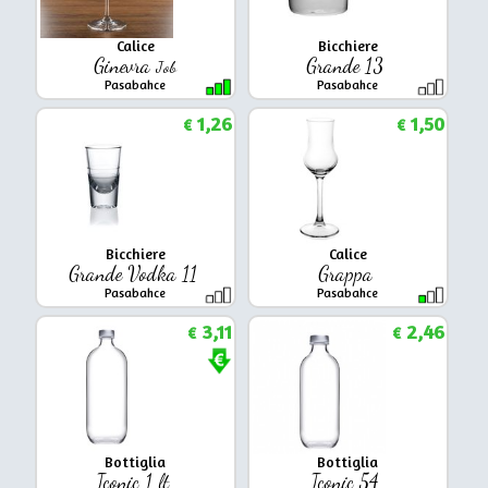
Calice
Bicchiere
Ginevra
Grande 13
Job
Pasabahce
Pasabahce
1,26
1,50
€
€
Bicchiere
Calice
Grande Vodka 11
Grappa
Pasabahce
Pasabahce
3,11
2,46
€
€
Bottiglia
Bottiglia
Iconic 1 lt
Iconic 54