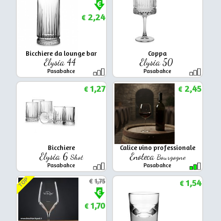
2,24
€
Bicchiere da lounge bar
Coppa
Elysia 44
Elysia 50
Pasabahce
Pasabahce
1,27
2,45
€
€
Bicchiere
Calice vino professionale
Elysia 6
Enoteca
Shot
Bourgogne
Pasabahce
Pasabahce
TOP
€
1,75
1,54
€
1,70
€