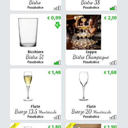
Bistro
Bistro 38
Pasabahce
Pasabahce
0,99
2,10
€
€
Bicchiere
Coppa
Bistro 51
Bistro Champagne
Pasabahce
Pasabahce
1,48
1,68
€
€
Flute
Flute
Breeze 13,5
Breeze 20
Montecarlo
Montecarlo
Pasabahce
Pasabahce
TOP
TOP
1,80
1,90
€
€