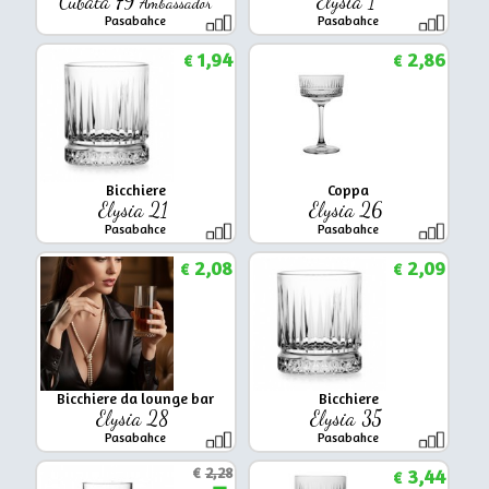
Cubata 79
Elysia 1
Ambassador
Pasabahce
Pasabahce
1,94
2,86
€
€
Bicchiere
Coppa
Elysia 21
Elysia 26
Pasabahce
Pasabahce
2,08
2,09
€
€
Bicchiere da lounge bar
Bicchiere
Elysia 28
Elysia 35
Pasabahce
Pasabahce
€
2,28
3,44
€