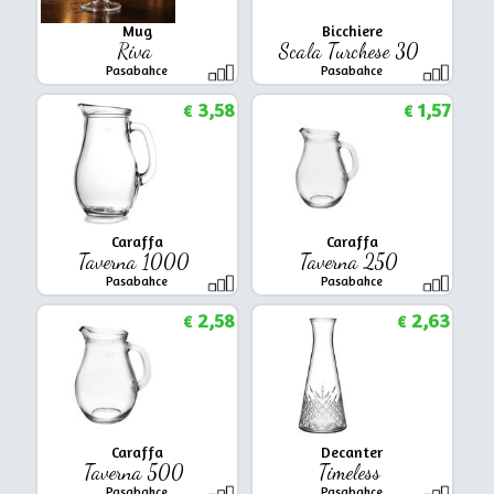
Mug
Bicchiere
Riva
Scala Turchese 30
Pasabahce
Pasabahce
3,58
1,57
€
€
Caraffa
Caraffa
Taverna 1000
Taverna 250
Pasabahce
Pasabahce
2,58
2,63
€
€
Caraffa
Decanter
Taverna 500
Timeless
Pasabahce
Pasabahce