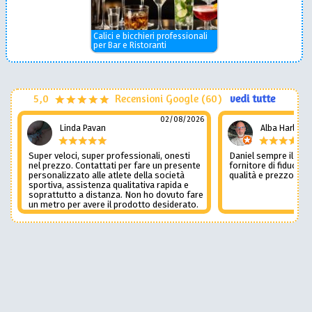
Calici e bicchieri professionali
per Bar e Ristoranti
5,0
Recensioni Google (60)
vedi tutte
02/08/2026
Linda Pavan
Alba Harley
Super veloci, super professionali, onesti
Daniel sempre il num
nel prezzo. Contattati per fare un presente
fornitore di fiducia c
personalizzato alle atlete della società
qualità e prezzo non
sportiva, assistenza qualitativa rapida e
soprattutto a distanza. Non ho dovuto fare
un metro per avere il prodotto desiderato.
Una assistenza del genere è rara e
preziosa. Credo li contatterò ancora in
futuro