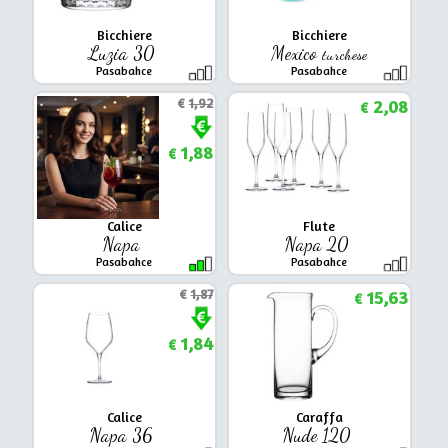
Bicchiere
Bicchiere
Luzia 30
Mexico
turchese
Pasabahce
Pasabahce
€
1,92
2,08
€
1,88
€
Calice
Flute
Napa
Napa 20
Pasabahce
Pasabahce
€
1,87
15,63
€
1,84
€
Calice
Caraffa
Napa 36
Nude 120