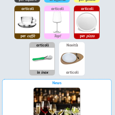
articoli
articoli
articoli
per
caffè
Top!
per
pizza
articoli
Novità
in
inox
articoli
News