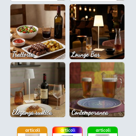
Trattoria
Lounge Bar
Eleganza rustica
Contemporanea
articoli
articoli
articoli