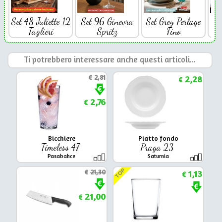
Set 48 Juliette 12
Set 96 Ginevra
Set Grey Perlage
Se
Taglieri
Spritz
Fino
Ti potrebbero interessare anche questi articoli...
€
2,81
2,28
€
2,76
€
Bicchiere
Piatto fondo
Timeless 47
Praga 23
Pasabahce
Saturnia
TOP
€
21,30
1,13
€
21,00
€