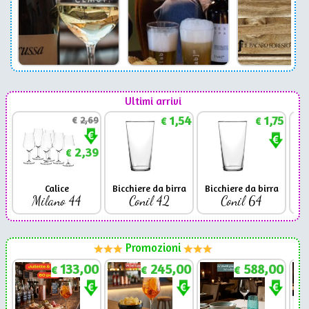
Ultimi arrivi
1,54
1,75
€
2,69
€
€
2,39
€
Calice
Bicchiere da birra
Bicchiere da birra
Milano 44
Conil 42
Conil 64
Promozioni
133,00
245,00
588,00
€
€
€