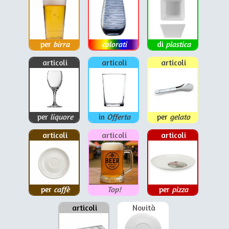
per
birra
colorati
di
plastica
articoli
articoli
articoli
per
liquore
in
Offerta
per
gelato
articoli
articoli
articoli
per
caffè
Top!
per
pizza
articoli
Novità