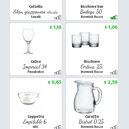
Coltello
Bicchiere bar
Skin giapponese
Bodega 50
olivato
Sanelli
Bormioli Rocco
1,16
1,06
€
€
Calice
Bicchiere
Imperial 34
Cortina 25
Pasabahce
Bormioli Rocco
0,65
2,59
€
€
Coppetta
Caraffa
Empilable 6
Bistrot 0,25
ARC
Bormioli Rocco