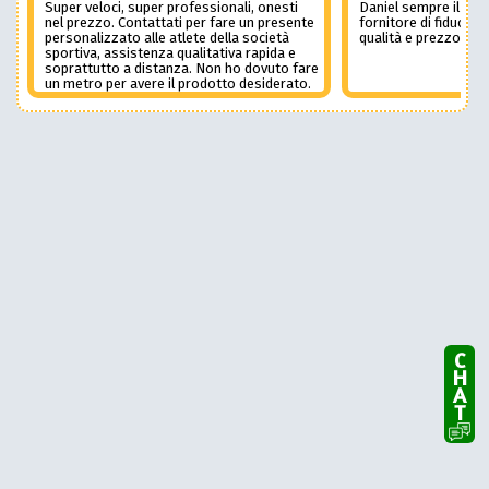
Super veloci, super professionali, onesti
Daniel sempre il num
nel prezzo. Contattati per fare un presente
fornitore di fiducia c
personalizzato alle atlete della società
qualità e prezzo non
sportiva, assistenza qualitativa rapida e
soprattutto a distanza. Non ho dovuto fare
un metro per avere il prodotto desiderato.
Una assistenza del genere è rara e
preziosa. Credo li contatterò ancora in
futuro
CHAT