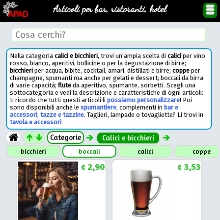
Articoli per bar, ristoranti, hotel
Nella categoria
calici e bicchieri
, trovi un'ampia scelta di
calici
per vino
rosso, bianco, aperitivi, bollicine o per la degustazione di birre;
bicchieri
per acqua, bibite, cocktail, amari, distillati e birre;
coppe
per
champagne, spumanti ma anche per gelati e dessert; boccali da birra
di varie capacità;
flute
da aperitivo, spumante, sorbetti. Scegli una
sottocategoria e vedi la descrizione e caratteristiche di ogni articoli:
ti ricordo che tutti questi articoli li
possiamo personalizzare
! Poi
sono disponibili anche le
spumantiere
, complementi in
bar e
accessori
,
tazze e tazzine
. Taglieri, lampade o tovagliette? Li trovi in
tavola e accessori
Categorie
Calici e bicchieri
bicchieri
boccali
calici
coppe
2,90
3,53
€
€