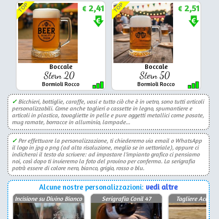
TOP
TOP
2,41
2,51
€
€
Boccale
Boccale
Stern 20
Stern 50
Bormioli Rocco
Bormioli Rocco
✓
Bicchieri, bottiglie, caraffe, vasi e tutto ciò che è in vetro, sono tutti articoli
personalizzabili. Come anche taglieri o cassette in legno, spumantiere e
articoli in plastica, tovagliette in pelle e pure oggetti metallici come posate,
mug ramate, borracce in alluminio, lampade...
✓
Per effettuare la personalizzazione, ti chiederemo via email o WhatsApp
il logo in jpg o png (ad alta risoluzione, meglio se in vettoriale), oppure ci
indicherai il testo da scrivere: ad impostare l'impianto grafico ci pensiamo
noi, così dopo ti invieremo la foto del provino per conferma. La serigrafia
potrà essere di colore nero, bianco, grigio, rosso o blu.
Alcune nostre personalizzazioni:
vedi altre
Incisione su Divino Bianco
Serigrafia Conil 47
Tagliere Acacia 