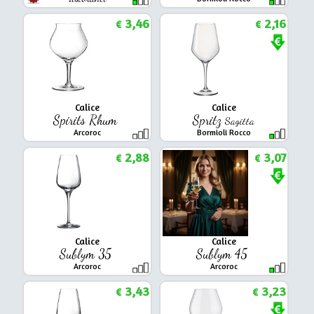
Arcoroc
3,46
2,16
€
€
Calice
Calice
Spirits Rhum
Spritz
Sagitta
Arcoroc
Bormioli Rocco
2,88
3,07
€
€
Calice
Calice
Sublym 35
Sublym 45
Arcoroc
Arcoroc
3,43
3,23
€
€