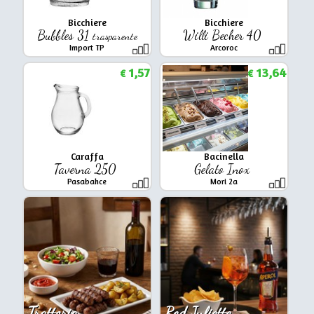
Bicchiere
Bicchiere
Bubbles 31
Willi Becher 40
trasparente
Import TP
Arcoroc
1,57
13,64
€
€
Caraffa
Bacinella
Taverna 250
Gelato Inox
Pasabahce
Mori 2a
Trattoria
Red Juliette