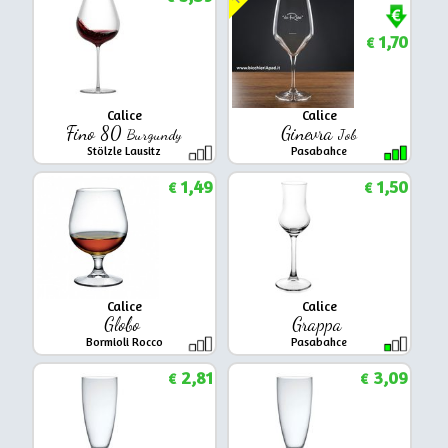
1,70
€
Calice
Calice
Fino 80
Ginevra
Burgundy
Job
Stölzle Lausitz
Pasabahce
1,49
1,50
€
€
Calice
Calice
Globo
Grappa
Bormioli Rocco
Pasabahce
2,81
3,09
€
€