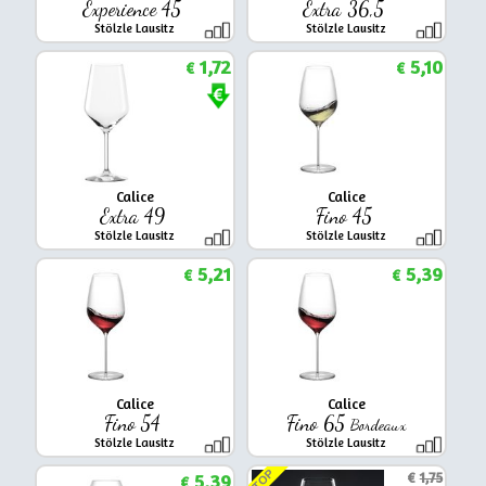
Experience 45
Extra 36,5
Stölzle Lausitz
Stölzle Lausitz
1,72
5,10
€
€
Calice
Calice
Extra 49
Fino 45
Stölzle Lausitz
Stölzle Lausitz
5,21
5,39
€
€
Calice
Calice
Fino 54
Fino 65
Bordeaux
Stölzle Lausitz
Stölzle Lausitz
TOP
5,39
€
1,75
€