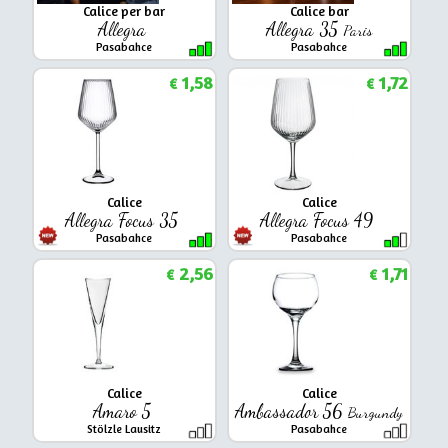
Calice per bar
Calice bar
Allegra
Allegra 35
Paris
Pasabahce
Pasabahce
1,58
1,72
€
€
Calice
Calice
Allegra Focus 35
Allegra Focus 49
Pasabahce
Pasabahce
2,56
1,71
€
€
Calice
Calice
Amaro 5
Ambassador 56
Burgundy
Stölzle Lausitz
Pasabahce