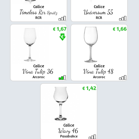
Calice
Calice
Timeless Rcr
Universum 55
Spritz
RCR
RCR
1,67
1,66
€
€
Calice
Calice
Vina Tulip 36
Vina Tulip 48
Arcoroc
Arcoroc
1,42
€
Calice
Wavy 46
Pasabahce