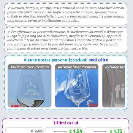
✓
Bicchieri, bottiglie, caraffe, vasi e tutto ciò che è in vetro, sono tutti articoli
personalizzabili. Come anche taglieri o cassette in legno, spumantiere e
articoli in plastica, tovagliette in pelle e pure oggetti metallici come posate,
mug ramate, borracce in alluminio, lampade...
✓
Per effettuare la personalizzazione, ti chiederemo via email o WhatsApp
il logo in jpg o png (ad alta risoluzione, meglio se in vettoriale), oppure ci
indicherai il testo da scrivere: ad impostare l'impianto grafico ci pensiamo
noi, così dopo ti invieremo la foto del provino per conferma. La serigrafia
potrà essere di colore nero, bianco, grigio, rosso o blu.
Alcune nostre personalizzazioni:
vedi altre
Incisione laser Premium
Incisione laser Premium
Incisione laser P
Ultimi arrivi
1,54
1,75
€
2,69
€
€