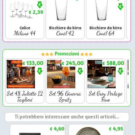
2,39
€
Calice
Bicchiere da birra
Bicchiere da birra
Milano 44
Conil 42
Conil 64
Promozioni
133,00
245,00
588,00
€
€
€
Set 48 Juliette 12
Set 96 Ginevra
Set Grey Perlage
Se
Taglieri
Spritz
Fino
Ti potrebbero interessare anche questi articoli...
4,60
4,95
€
€