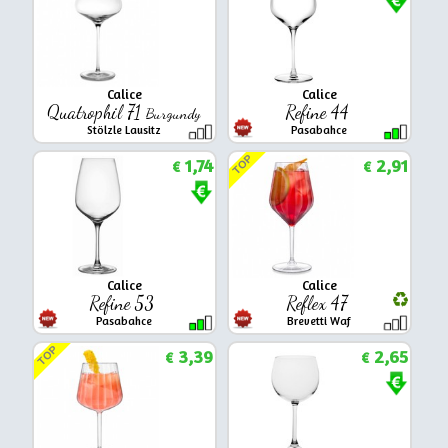
Calice
Calice
Quatrophil 71
Refine 44
Burgundy
Stölzle Lausitz
Pasabahce
TOP
1,74
2,91
€
€
Calice
Calice
Refine 53
Reflex 47
Pasabahce
Brevetti Waf
TOP
3,39
2,65
€
€