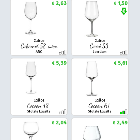
2,63
1,50
€
€
Calice
Calice
Cabernet 58
Carrè 53
Tulipe
ARC
Leerdam
5,39
5,61
€
€
Calice
Calice
Cocoon 48
Cocoon 61
Stölzle Lausitz
Stölzle Lausitz
2,04
2,49
€
€