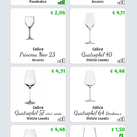
Pasabahce
Arcoroc
2,06
4,11
€
€
Calice
Calice
Princesa New 23
Quatrophil 40
Arcoroc
Stölzle Lausitz
4,31
4,48
€
€
Calice
Calice
Quatrophil 57
Quatrophil 64
vini rossi
Bordeaux
Stölzle Lausitz
Stölzle Lausitz
4,48
1,50
€
€