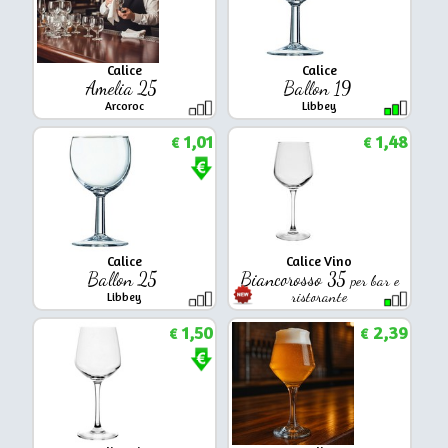
Calice
Calice
Amelia 25
Ballon 19
Arcoroc
Libbey
1,01
1,48
€
€
Calice
Calice Vino
Ballon 25
Biancorosso 35
per bar e
ristorante
Libbey
Arcoroc
1,50
2,39
€
€