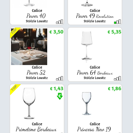
Calice
Calice
Power 40
Power 49
Revolution
Stölzle Lausitz
Stölzle Lausitz
TOP
3,50
5,35
€
€
Calice
Calice
Power 52
Power 64
Bordeaux
Stölzle Lausitz
Stölzle Lausitz
TOP
1,43
1,86
€
€
Calice
Calice
Primetime Bordeaux
Princesa New 19