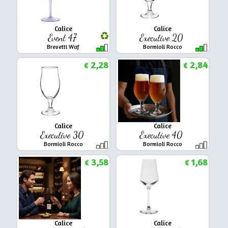
Calice
Calice
Event 47
Executive 20
Brevetti Waf
Bormioli Rocco
2,28
2,84
€
€
Calice
Calice
Executive 30
Executive 40
Bormioli Rocco
Bormioli Rocco
3,58
1,68
€
€
Calice
Calice