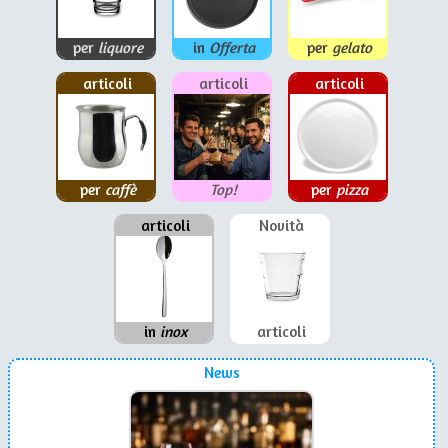
per
liquore
in
Offerta
per
gelato
articoli
articoli
articoli
per
caffè
Top!
per
pizza
articoli
Novità
in
inox
articoli
News