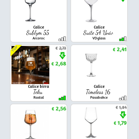
Calice
Calice
Sublym 55
Suite 54 Univ
Arcoroc
VDglass
TOP
€
2,73
2,41
€
2,68
€
Calice birra
Calice
Teku
Timeless 16
Rastal
Pasabahce
2,56
€
1,84
€
1,79
€