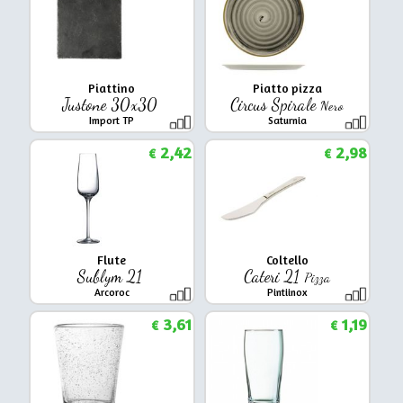
Piattino
Piatto pizza
Justone 30x30
Circus Spirale
Nero
Import TP
Saturnia
2,42
2,98
€
€
Flute
Coltello
Sublym 21
Cateri 21
Pizza
Arcoroc
Pintiinox
3,61
1,19
€
€