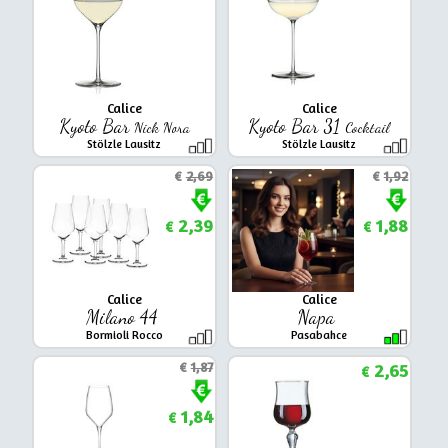
Calice
Calice
Kyoto Bar
Kyoto Bar 31
Nick Nora
Cocktail
Stölzle Lausitz
Stölzle Lausitz
€
2,69
€
1,92
2,39
1,88
€
€
Calice
Calice
Milano 44
Napa
Bormioli Rocco
Pasabahce
€
1,87
2,65
€
1,84
€