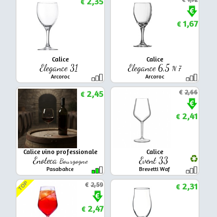
2,35
€
1,67
€
Calice
Calice
Elegance 31
Elegance 6,5
N 7
Arcoroc
Arcoroc
2,45
€
2,66
€
2,41
€
Calice vino professionale
Calice
Enoteca
Event 33
Bourgogne
Pasabahce
Brevetti Waf
TOP
€
2,59
2,31
€
2,47
€