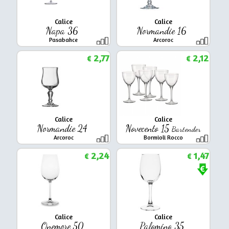
Calice
Calice
Napa 36
Normandie 16
Pasabahce
Arcoroc
2,77
2,12
€
€
Calice
Calice
Normandie 24
Novecento 15
Bartender
Arcoroc
Bormioli Rocco
2,24
1,47
€
€
Calice
Calice
Onemore 50
Palomino 35