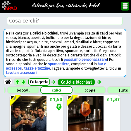
Articoli per bar, ristoranti, hotel
Nella categoria
calici e bicchieri
, trovi un'ampia scelta di
calici
per vino
rosso, bianco, aperitivi, bollicine o per la degustazione di birre;
bicchieri
per acqua, bibite, cocktail, amari, distillati e birre;
coppe
per
champagne, spumanti ma anche per gelati e dessert; boccali da birra
di varie capacità;
flute
da aperitivo, spumante, sorbetti. Scegli una
sottocategoria e vedi la descrizione e caratteristiche di ogni articoli:
ti ricordo che tutti questi articoli li
possiamo personalizzare
! Poi
sono disponibili anche le
spumantiere
, complementi in
bar e
accessori
,
tazze e tazzine
. Taglieri, lampade o tovagliette? Li trovi in
tavola e accessori
Categorie
Calici e bicchieri
boccali
calici
coppe
flute
TOP
TOP
1,50
1,37
€
€