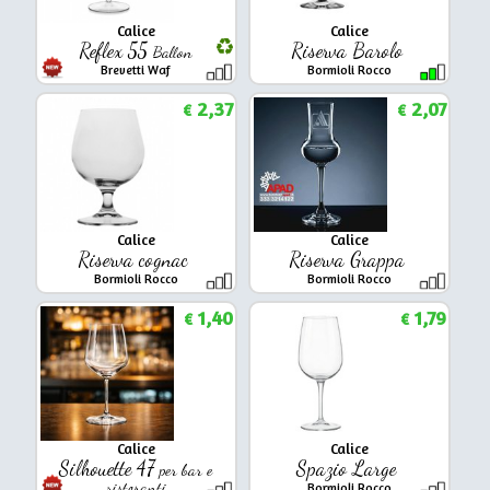
Calice
Calice
Reflex 55
Riserva Barolo
Ballon
Brevetti Waf
Bormioli Rocco
2,37
2,07
€
€
Calice
Calice
Riserva cognac
Riserva Grappa
Bormioli Rocco
Bormioli Rocco
1,40
1,79
€
€
Calice
Calice
Silhouette 47
Spazio Large
per bar e
ristoranti
Bormioli Rocco