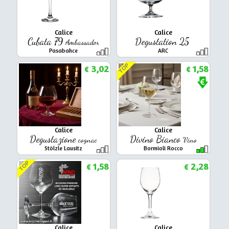
Calice
Calice
Cubata 79
Degustation 25
Ambassador
Pasabahce
ARC
TOP
3,02
1,58
€
€
Calice
Calice
Degustazione
Divino Bianco
cognac
Vino
Stölzle Lausitz
Bormioli Rocco
TOP
1,58
2,28
€
€
Calice
Calice