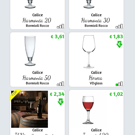
Calice
Calice
Harmonia 20
Harmonia 30
Bormioli Rocco
Bormioli Rocco
3,61
1,83
€
€
Calice
Calice
Harmonia 50
Horeca
Bormioli Rocco
VDglass
TOP
2,34
1,02
€
€
Calice
Calice