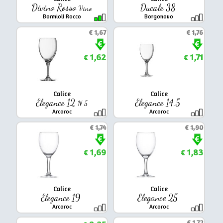
Divino Rosso
Ducale 38
Vino
Bormioli Rocco
Borgonovo
€
1,67
€
1,76
1,62
1,71
€
€
Calice
Calice
Elegance 12
Elegance 14,5
N 5
Arcoroc
Arcoroc
€
1,74
€
1,90
1,69
1,83
€
€
Calice
Calice
Elegance 19
Elegance 25
Arcoroc
Arcoroc
€
1,72