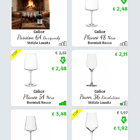
2,48
€
Calice
Calice
Passion 64
Planeo 48
Burgundy
Nexo
Stölzle Lausitz
Bormioli Rocco
TOP
€
2,53
2,11
€
2,48
€
Calice
Calice
Planeo 54
Power 36
Nexo
Revolution
Bormioli Rocco
Stölzle Lausitz
TOP
3,48
€
1,97
€
1,92
€