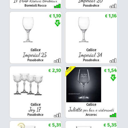
Il Vino
Imperial 20
Riserva Bordeaux
Bormioli Rocco
Pasabahce
1,10
1,16
€
€
Calice
Calice
Imperial 25
Imperial 34
Pasabahce
Pasabahce
TOP
2,10
1,54
€
€
Calice
Calice
Joy 17
Juliette
per bar e ristoranti
Pasabahce
Arcoroc
5,31
5,35
€
€