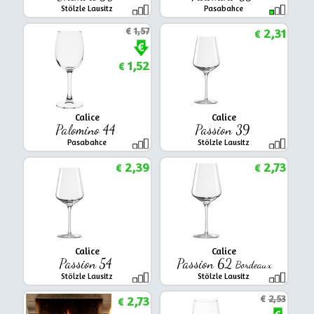
Stölzle Lausitz
Pasabahce
€
1,57
2,31
€
1,52
€
Calice
Calice
Palomino 44
Passion 39
Pasabahce
Stölzle Lausitz
2,39
2,73
€
€
Calice
Calice
Passion 54
Passion 62
Bordeaux
Stölzle Lausitz
Stölzle Lausitz
2,73
€
2,53
€