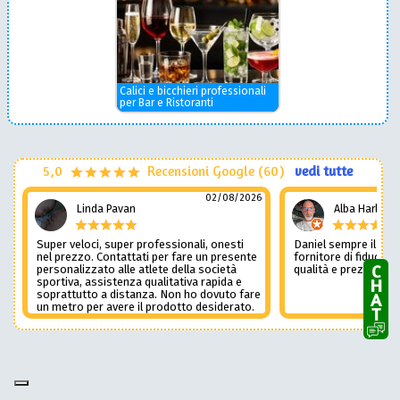
Calici e bicchieri professionali
per Bar e Ristoranti
5,0
Recensioni Google (60)
vedi tutte
02/08/2026
Linda Pavan
Alba Harley
Super veloci, super professionali, onesti
Daniel sempre il num
nel prezzo. Contattati per fare un presente
fornitore di fiducia c
CHAT
personalizzato alle atlete della società
qualità e prezzo non
sportiva, assistenza qualitativa rapida e
soprattutto a distanza. Non ho dovuto fare
un metro per avere il prodotto desiderato.
Una assistenza del genere è rara e
preziosa. Credo li contatterò ancora in
futuro