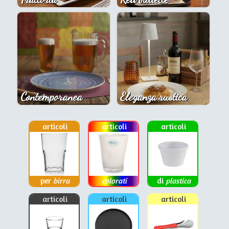
Contemporanea
Eleganza rustica
articoli
articoli
articoli
per
birra
colorati
di
plastica
articoli
articoli
articoli