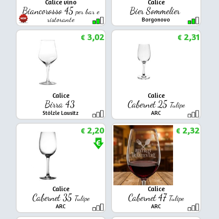
Calice vino
Calice
Biancorosso 45
Bier Sommelier
per bar e
ristorante
Borgonovo
Arcoroc
3,02
2,31
€
€
Calice
Calice
Birra 43
Cabernet 25
Tulipe
Stölzle Lausitz
ARC
2,20
2,32
€
€
Calice
Calice
Cabernet 35
Cabernet 47
Tulipe
Tulipe
ARC
ARC