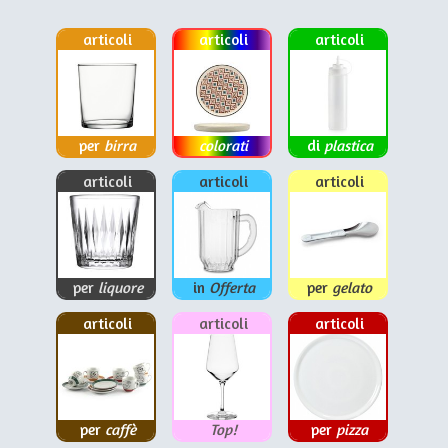
articoli
articoli
articoli
per
birra
colorati
di
plastica
articoli
articoli
articoli
per
liquore
in
Offerta
per
gelato
articoli
articoli
articoli
per
caffè
Top!
per
pizza