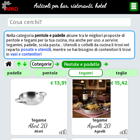
Articoli per bar, ristoranti, hotel
Nella categoria
pentole e padelle
alcune tra le migliori proposte di
pentole e tegami per la tua cucina, ma anche per uso
a servire
;
tegamini, padelle, scola pasta... Utensili o coltelli da cucina li trovi nel
reparto
posate e utensili
, mentre se hai bisogno di contenitori li trovi
in
vasi e contenitori
Categorie
Pentole e padelle
padelle
pentole
tegami
teglie
13,91
15,42
€
€
Tegame
Tegame
Abert 20
Agnelli 20
Abert
Agnelli