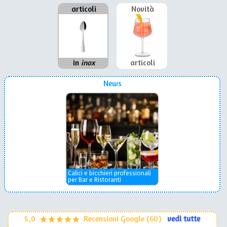
articoli
Novità
in
inox
articoli
News
Calici e bicchieri professionali
per Bar e Ristoranti
5,0
Recensioni Google (60)
vedi tutte