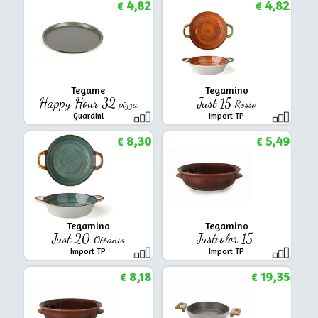
4,82
4,82
€
€
Tegame
Tegamino
Happy Hour 32
Just 15
pizza
Rosso
Guardini
Import TP
8,30
5,49
€
€
Tegamino
Tegamino
Just 20
Justcolor 15
Ottanio
Import TP
Import TP
8,18
19,35
€
€