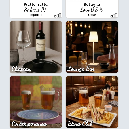
Piatto frutta
Bottiglia
Sahara 19
Lory 0,5 lt
Import T
Cerve
Chateau
Lounge Bar
Contemporanea
Birra Club