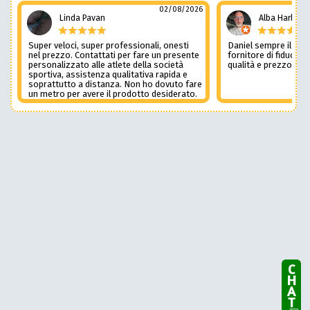
02/08/2026
Linda Pavan
Alba Harley
Super veloci, super professionali, onesti
Daniel sempre il num
nel prezzo. Contattati per fare un presente
fornitore di fiducia c
personalizzato alle atlete della società
qualità e prezzo non
sportiva, assistenza qualitativa rapida e
soprattutto a distanza. Non ho dovuto fare
un metro per avere il prodotto desiderato.
Una assistenza del genere è rara e
preziosa. Credo li contatterò ancora in
futuro
CHAT