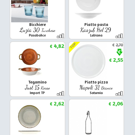
Bicchiere
Piatto pasta
Luzia 30
Kaszub Hel 29
Turchese
Pasabahce
Lubiana
TOP
4,82
€
2,70
€
2,55
€
Tegamino
Piatto pizza
Just 15
Napoli 31
Rosso
Bianco
Import TP
Saturnia
2,62
2,06
€
€