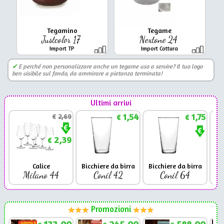
Tegamino
Tegame
Justcolor 17
Nextone 24
Import TP
Import Cottura
✓
E perché non personalizzare anche un tegame uso a servire? Il tuo logo
ben visibile sul fondo, da ammirare a pietanza terminata!
Ultimi arrivi
1,54
1,75
€
2,69
€
€
2,39
€
Calice
Bicchiere da birra
Bicchiere da birra
Milano 44
Conil 42
Conil 64
Promozioni