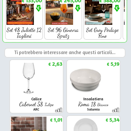
133,00
245,00
588,00
€
€
€
Set 48 Juliette 12
Set 96 Ginevra
Set Grey Perlage
Se
Taglieri
Spritz
Fino
Ti potrebbero interessare anche questi articoli...
2,63
5,19
€
€
Calice
Insalatiera
Cabernet 58
Roma 18
Tulipe
Bianco
ARC
Saturnia
1,01
5,34
€
€