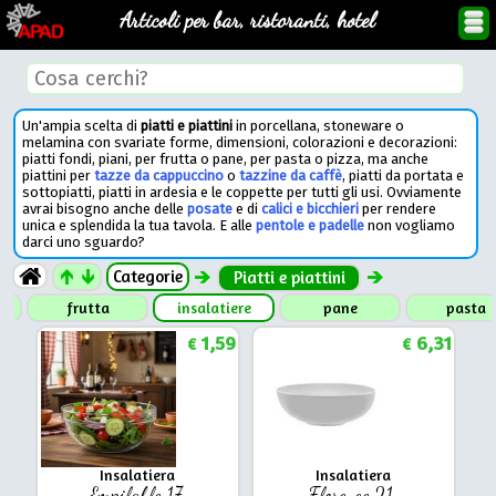
Articoli per bar, ristoranti, hotel
Un'ampia scelta di
piatti e piattini
in porcellana, stoneware o
melamina con svariate forme, dimensioni, colorazioni e decorazioni:
piatti fondi, piani, per frutta o pane, per pasta o pizza, ma anche
piattini per
tazze da cappuccino
o
tazzine da caffè
, piatti da portata e
sottopiatti, piatti in ardesia e le coppette per tutti gli usi. Ovviamente
avrai bisogno anche delle
posate
e di
calici e bicchieri
per rendere
unica e splendida la tua tavola. E alle
pentole e padelle
non vogliamo
darci uno sguardo?
Categorie
Piatti e piattini
frutta
insalatiere
pane
pasta
1,59
6,31
€
€
Insalatiera
Insalatiera
Empilable 17
Florence 21