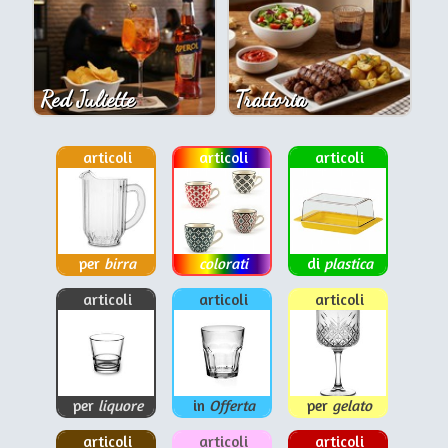
Red Juliette
Trattoria
articoli
articoli
articoli
per
birra
colorati
di
plastica
articoli
articoli
articoli
per
liquore
in
Offerta
per
gelato
articoli
articoli
articoli