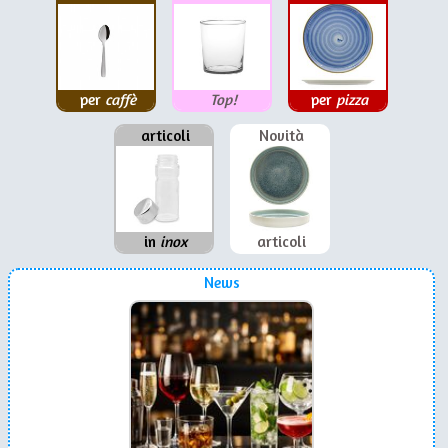
per
caffè
Top!
per
pizza
articoli
Novità
in
inox
articoli
News