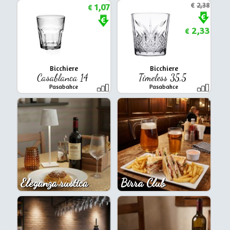
1,07
€
2,38
€
2,33
€
Bicchiere
Bicchiere
Casablanca 14
Timeless 35,5
Pasabahce
Pasabahce
Eleganza rustica
Birra Club