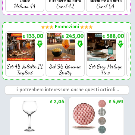
Calice
Bicchiere da birra
Bicchiere da birra
Milano 44
Conil 42
Conil 64
Promozioni
133,00
245,00
588,00
€
€
€
Set 48 Juliette 12
Set 96 Ginevra
Set Grey Perlage
Se
Taglieri
Spritz
Fino
Ti potrebbero interessare anche questi articoli...
2,04
4,69
€
€