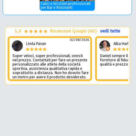
Calici e bicchieri professionali
per Bar e Ristoranti
5,0
Recensioni Google (60)
vedi tutte
02/08/2026
Linda Pavan
Alba Harley
Super veloci, super professionali, onesti
Daniel sempre il num
nel prezzo. Contattati per fare un presente
fornitore di fiducia c
personalizzato alle atlete della società
qualità e prezzo non
sportiva, assistenza qualitativa rapida e
soprattutto a distanza. Non ho dovuto fare
un metro per avere il prodotto desiderato.
Una assistenza del genere è rara e
preziosa. Credo li contatterò ancora in
futuro