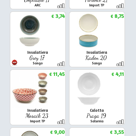
ARC
Import TP
3,74
8,75
€
€
Insalatiera
Insalatiera
Grey 17
Kaden 20
Sango
Sango
11,45
4,11
€
€
Insalatiera
Calotta
Mosaik 23
Praga 19
Import TP
Saturnia
9,00
3,55
€
€