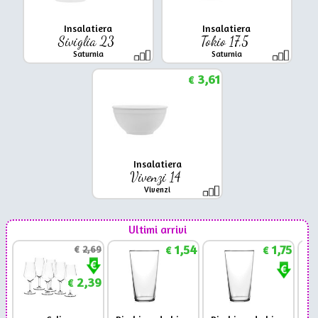
Insalatiera
Insalatiera
Siviglia 23
Tokio 17,5
Saturnia
Saturnia
3,61
€
Insalatiera
Vivenzi 14
Vivenzi
Ultimi arrivi
1,54
1,75
€
2,69
€
€
2,39
€