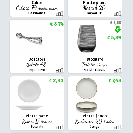
Calice
Piatto piano
Cubata 79
Mosaik 20
Ambassador
Pasabahce
Import TP
8,74
€
5,59
€
5,39
€
Dosatore
Bicchiere
Gelato 48
Twister
Grigio
Import Pro
Stölzle Lausitz
2,30
7,43
€
€
Piatto pane
Piatto fondo
Roma 17
Radiance 20
Bianco
Kaden
Saturnia
Sango