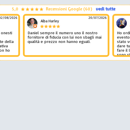
5,0
Recensioni Google (60)
vedi tutte
02/08/2026
20/07/2026
Alba Harley
 onesti
Daniel sempre il numero uno il nostro
Ho ordi
n
fornitore di fiducia con lui non sbagli mai
evento
te della
qualità e prezzo non hanno eguali.
stato 
ativa
dare tu
Non ho
fare il
l
sono st
nza del
tutto i
i
Non pub
sorpre
la rec
Potessi
Daniel 