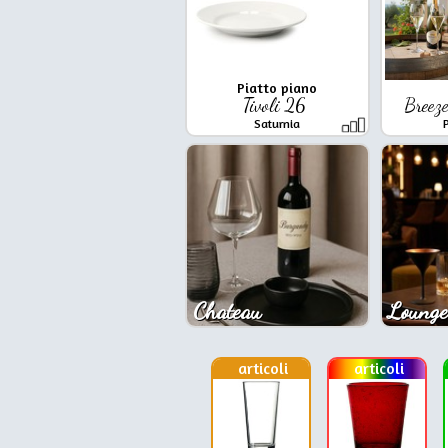
Piatto piano
Tivoli 26
Breez
Saturnia
Chateau
Lounge
articoli
articoli