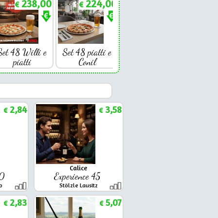
238,00
224,00
€
€
Set 48 Willi e
Set 48 piatti e
piatti
Conil
2,84
3,58
€
€
Calice
50
Experience 45
o
Stölzle Lausitz
2,83
5,07
€
€