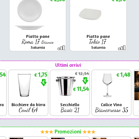
Piatto pane
Piatto pane
Roma 17
Tokio 17
Bianco
Saturnia
Saturnia
Ultimi arrivi
,54
1,75
€
12,54
1,48
€
€
11,54
€
ra
Bicchiere da birra
Secchiello
Calice Vino
Conil 64
Basic 21
Biancorosso 35
Promozioni