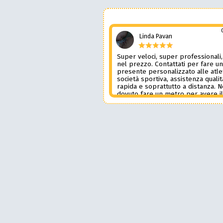
Linda Pavan
Super veloci, super professionali,
nel prezzo. Contattati per fare u
presente personalizzato alle atle
società sportiva, assistenza qualit
rapida e soprattutto a distanza. 
dovuto fare un metro per avere i
prodotto desiderato. Una assiste
genere è rara e preziosa. Credo l
contatterò ancora in futuro