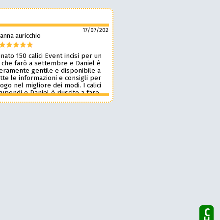
17/07/2026
anna auricchio
silvio pozzobon
nato 150 calici Event incisi per un
Daniel è fantastico! 🙌 Ci ha r
 che farò a settembre e Daniel è
bellissimi bicchieri personaliz
veramente gentile e disponibile a
nostro marchio, oltre a taglie
tte le informazioni e consigli per
ottima qualità. 🪵🍷 Lavora d
 logo nel migliore dei modi. I calici
benissimo, è super veloce ⚡ 
upendi e Daniel è riuscito a fare
onestissimi e molto competiti
n pochissimi giorni accontentandomi.
professionista che consiglia
blico le foto perché voglio sia una
assolutamente! 🔝✨
sa per i partecipanti ma aggiornerò
ensione appena passato l’evento.
 dare 10 stelle lo farei. Grazie
e alla prossima