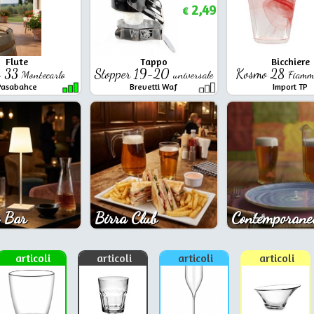
2,49
€
Flute
Tappo
Bicchiere
e 33
Stopper 19-20
Kosmo 28
Montecarlo
universale
Fiamm
Pasabahce
Brevetti Waf
Import TP
 Bar
Birra Club
Contemporane
articoli
articoli
articoli
articoli