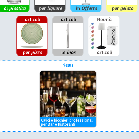
di
plastica
per
liquore
in
Offerta
per
gelato
articoli
articoli
Novità
per
pizza
in
inox
articoli
News
Calici e bicchieri professionali
per Bar e Ristoranti