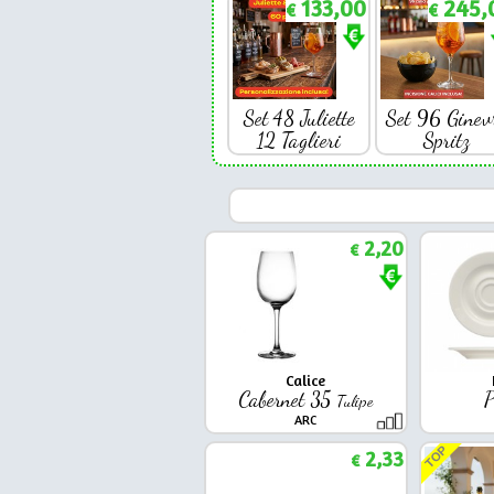
133,00
245,
€
€
Set 48 Juliette
Set 96 Ginev
12 Taglieri
Spritz
2,20
€
Calice
Cabernet 35
P
Tulipe
ARC
TOP
2,33
€