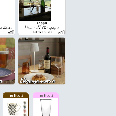
Coppa
Power 27
a Rosso
Champagne
Stölzle Lausitz
a
Eleganza rustica
articoli
articoli