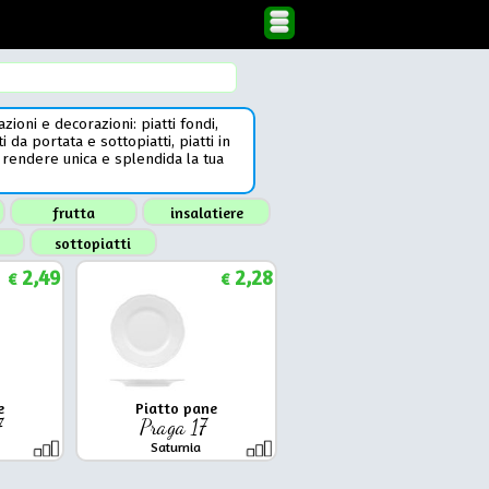
oni e decorazioni: piatti fondi,
ti da portata e sottopiatti, piatti in
rendere unica e splendida la tua
frutta
insalatiere
sottopiatti
2,49
2,28
€
€
e
Piatto pane
7
Praga 17
Saturnia