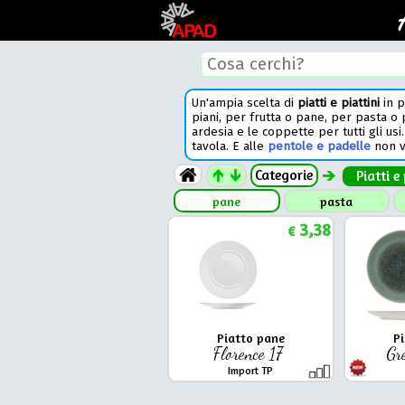
Un'ampia scelta di
piatti e piattini
in p
piani, per frutta o pane, per pasta o 
ardesia e le coppette per tutti gli u
tavola. E alle
pentole e padelle
non v
Categorie
Piatti e
pane
pasta
3,38
€
Piatto pane
P
Florence 17
Gr
Import TP