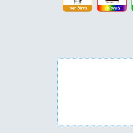
per
birra
colorati