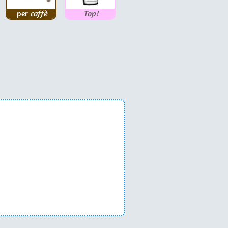
per
caffè
Top!