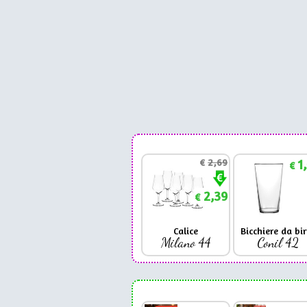
€
2,69
1
€
2,39
€
Calice
Bicchiere da bir
Milano 44
Conil 42