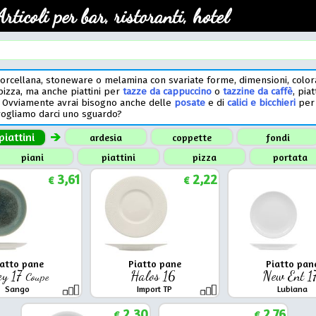
Articoli per bar, ristoranti, hotel
orcellana, stoneware o melamina con svariate forme, dimensioni, colorazi
pizza, ma anche piattini per
tazze da cappuccino
o
tazzine da caffè
, piat
si. Ovviamente avrai bisogno anche delle
posate
e di
calici e bicchieri
per 
ogliamo darci uno sguardo?
 piattini
ardesia
coppette
fondi
piani
piattini
pizza
portata
3,61
2,22
€
€
iatto pane
Piatto pane
Piatto pan
ey 17
Halos 16
New Ent 1
Coupe
Sango
Import TP
Lubiana
2,30
2,76
€
€