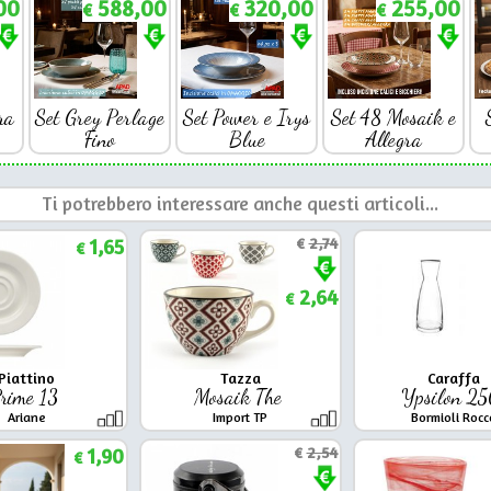
00
588,00
320,00
255,00
€
€
€
ra
Set Grey Perlage
Set Power e Irys
Set 48 Mosaik e
Fino
Blue
Allegra
Ti potrebbero interessare anche questi articoli...
1,65
€
2,74
€
2,64
€
Piattino
Tazza
Caraffa
rime 13
Mosaik The
Ypsilon 2
Ariane
Import TP
Bormioli Rocc
1,90
€
2,54
€