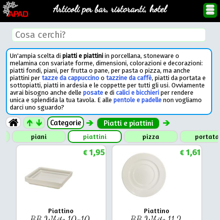
Articoli per bar, ristoranti, hotel
Un'ampia scelta di
piatti e piattini
in porcellana, stoneware o
melamina con svariate forme, dimensioni, colorazioni e decorazioni:
piatti fondi, piani, per frutta o pane, per pasta o pizza, ma anche
piattini per
tazze da cappuccino
o
tazzine da caffè
, piatti da portata e
sottopiatti, piatti in ardesia e le coppette per tutti gli usi. Ovviamente
avrai bisogno anche delle
posate
e di
calici e bicchieri
per rendere
unica e splendida la tua tavola. E alle
pentole e padelle
non vogliamo
darci uno sguardo?
Categorie
Piatti e piattini
piani
piattini
pizza
portata
1,95
1,61
€
€
Piattino
Piattino
BB White 10x10
BB White 11,2