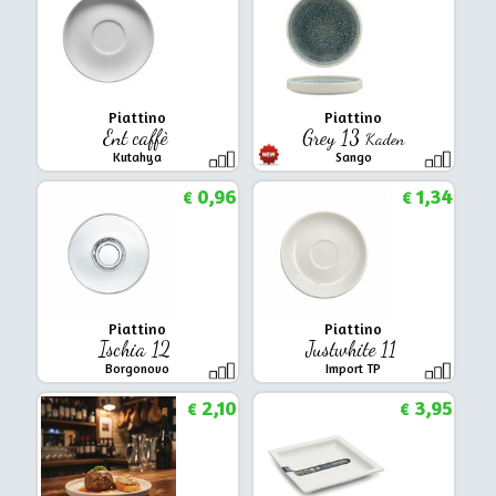
Piattino
Piattino
Ent caffè
Grey 13
Kaden
Kutahya
Sango
0,96
1,34
€
€
Piattino
Piattino
Ischia 12
Justwhite 11
Borgonovo
Import TP
2,10
3,95
€
€