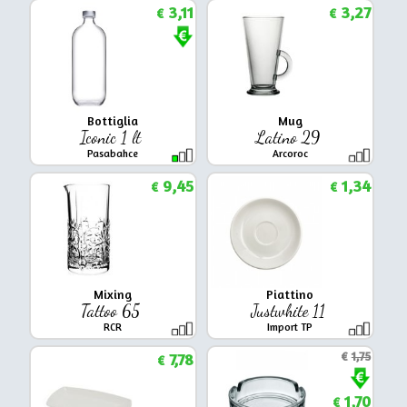
3,11
3,27
€
€
Bottiglia
Mug
Iconic 1 lt
Latino 29
Pasabahce
Arcoroc
9,45
1,34
€
€
Mixing
Piattino
Tattoo 65
Justwhite 11
RCR
Import TP
7,78
€
1,75
€
1,70
€