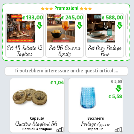
Promozioni
133,00
245,00
588,00
€
€
€
Set 48 Juliette 12
Set 96 Ginevra
Set Grey Perlage
Se
Taglieri
Spritz
Fino
Ti potrebbero interessare anche questi articoli...
1,04
€
5,68
€
5,58
€
Capsula
Bicchiere
Quattro Stagioni 56
Perlage
Azzurro
Bormioli 4 Stagioni
Import TP