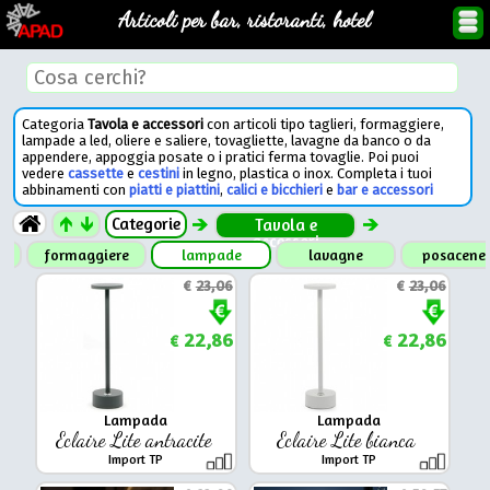
Articoli per bar, ristoranti, hotel
Categoria
Tavola e accessori
con articoli tipo taglieri, formaggiere,
lampade a led, oliere e saliere, tovagliette, lavagne da banco o da
appendere, appoggia posate o i pratici ferma tovaglie. Poi puoi
vedere
cassette
e
cestini
in legno, plastica o inox. Completa i tuoi
abbinamenti con
piatti e piattini
,
calici e bicchieri
e
bar e accessori
Categorie
Tavola e
accessori
ie
formaggiere
lampade
lavagne
posacene
€
23,06
€
23,06
22,86
22,86
€
€
Lampada
Lampada
Eclaire Lite antracite
Eclaire Lite bianca
Import TP
Import TP