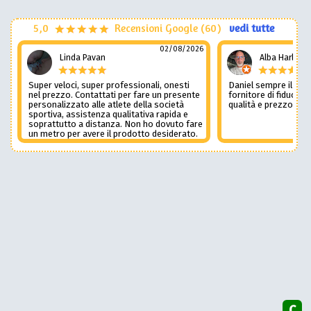
5,0
Recensioni Google (60)
vedi tutte
02/08/2026
Linda Pavan
Alba Harley
Super veloci, super professionali, onesti
Daniel sempre il num
nel prezzo. Contattati per fare un presente
fornitore di fiducia c
personalizzato alle atlete della società
qualità e prezzo non
sportiva, assistenza qualitativa rapida e
soprattutto a distanza. Non ho dovuto fare
un metro per avere il prodotto desiderato.
Una assistenza del genere è rara e
preziosa. Credo li contatterò ancora in
futuro