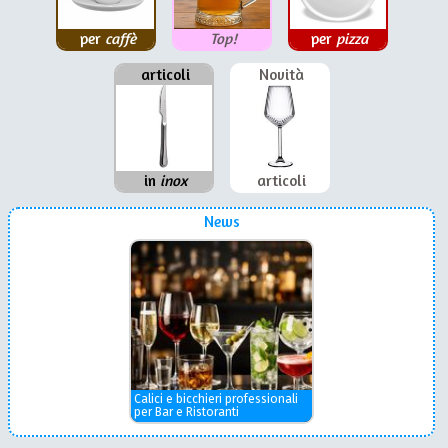
per
caffè
Top!
per
pizza
articoli
Novità
in
inox
articoli
News
Calici e bicchieri professionali
per Bar e Ristoranti