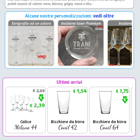
potrà essere di colore nero, bianco, grigio, rosso o blu.
Alcune nostre personalizzazioni:
vedi altre
Serigrafia ad un colore
Incisione laser Premium
Incisione las
Ultimi arrivi
1,54
1,75
€
2,69
€
€
2,39
€
Calice
Bicchiere da birra
Bicchiere da birra
Milano 44
Conil 42
Conil 64