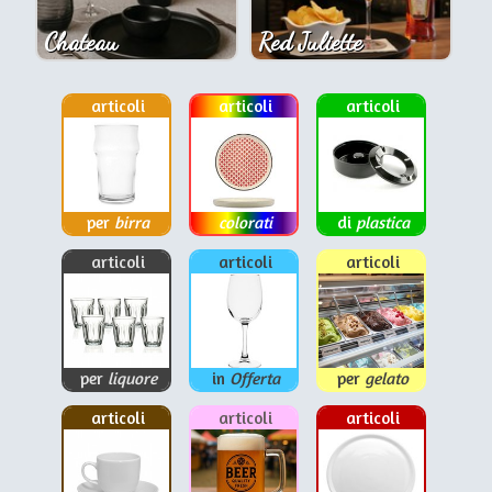
Chateau
Red Juliette
articoli
articoli
articoli
per
birra
colorati
di
plastica
articoli
articoli
articoli
per
liquore
in
Offerta
per
gelato
articoli
articoli
articoli