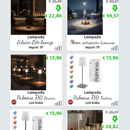
€
23,06
€
50,57
22,86
49,57
€
€
Lampada
Lampada
Eclaire Lite bronzo
Moon
sottopiatto luminoso
Import TP
Import TP
13,96
13,96
€
€
Lampada
Lampada
Palmina 710
Palmina 710
Bianca
Tortora
Led Italia
Led Italia
13,96
€
20,97
€
20,82
€