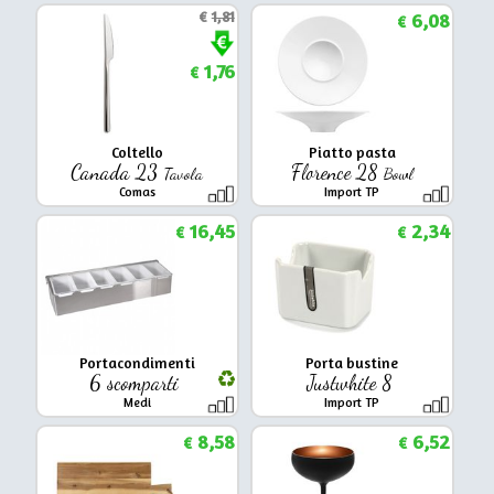
€
1,81
6,08
€
1,76
€
Coltello
Piatto pasta
Canada 23
Florence 28
Tavola
Bowl
Comas
Import TP
16,45
2,34
€
€
Portacondimenti
Porta bustine
6 scomparti
Justwhite 8
Medi
Import TP
8,58
6,52
€
€