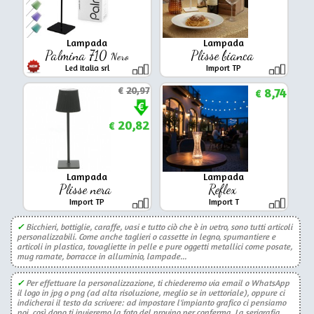
Lampada
Lampada
Palmina 710
Plisse bianca
Nero
Led italia srl
Import TP
€
20,97
8,74
€
20,82
€
Lampada
Lampada
Plisse nera
Reflex
Import TP
Import T
✓
Bicchieri, bottiglie, caraffe, vasi e tutto ciò che è in vetro, sono tutti articoli
personalizzabili. Come anche taglieri o cassette in legno, spumantiere e
articoli in plastica, tovagliette in pelle e pure oggetti metallici come posate,
mug ramate, borracce in alluminio, lampade...
✓
Per effettuare la personalizzazione, ti chiederemo via email o WhatsApp
il logo in jpg o png (ad alta risoluzione, meglio se in vettoriale), oppure ci
indicherai il testo da scrivere: ad impostare l'impianto grafico ci pensiamo
noi, così dopo ti invieremo la foto del provino per conferma. La serigrafia