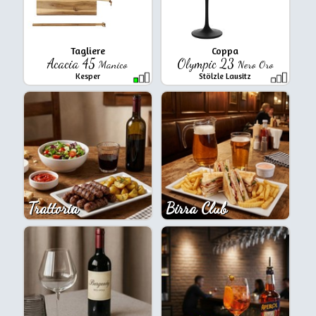
Tagliere
Coppa
Acacia 45
Olympic 23
Manico
Nero Oro
Kesper
Stölzle Lausitz
Trattoria
Birra Club