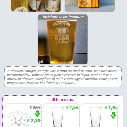
Incisione laser Premium
✓
Bicchieri, bottiglie, caraffe, vasi e tutto ciò che è in vetro, sono tutti articoli
personalizzabili. Come anche taglieri o cassette in legno, spumantiere e
articoli in plastica, tovagliette in pelle e pure oggetti metallici come posate,
mug ramate, borracce in alluminio, lampade...
Ultimi arrivi
1,54
1,75
€
2,69
€
€
2,39
€