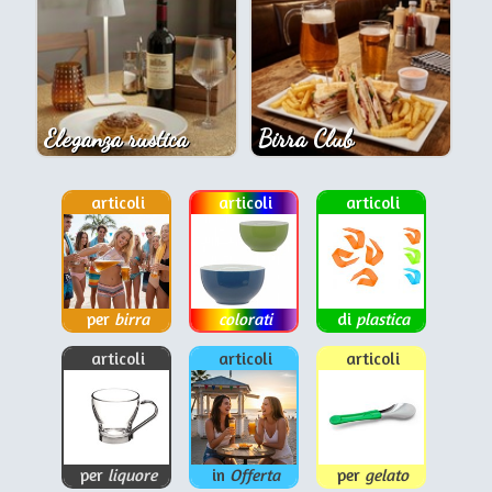
Eleganza rustica
Birra Club
articoli
articoli
articoli
per
birra
colorati
di
plastica
articoli
articoli
articoli
per
liquore
in
Offerta
per
gelato