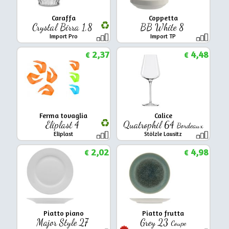
Caraffa
Coppetta
Crystal Birra 1,8
BB White 8
Import Pro
Import TP
2,37
4,48
€
€
Ferma tovaglia
Calice
Eliplast 4
Quatrophil 64
Bordeaux
Eliplast
Stölzle Lausitz
2,02
4,98
€
€
Piatto piano
Piatto frutta
Major Style 27
Grey 23
Coupe