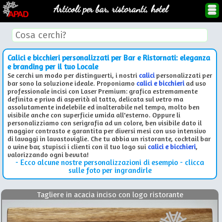
Articoli per bar, ristoranti, hotel
Calici e bicchieri personalizzati per Bar e Ristornati: eleganza
e branding per il tuo Locale
Se cerchi un modo per distinguerti, i nostri
calici
personalizzati per
bar sono la soluzione ideale. Proponiamo
calici e bicchieri
ad uso
professionale incisi con Laser Premium: grafica estremamente
definita e priva di asperità al tatto, delicata sul vetro ma
assolutamente indelebile ed inalterabile nel tempo, molto ben
visibile anche con superficie umida all'esterno. Oppure li
personalizziamo con serigrafia ad un colore, ben visibile dato il
maggior contrasto e garantita per diversi mesi con uso intensivo
di lavaggi in lavastoviglie. Che tu abbia un ristorante, cocktail bar
o wine bar, stupisci i clienti con il tuo logo sui
calici e bicchieri
,
valorizzando ogni bevuta!
- Ecco alcune nostre personalizzazioni di esempio - clicca
sulle foto per ingrandirle
Tagliere in acacia inciso con logo ristorante