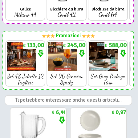
Calice
Bicchiere da birra
Bicchiere da birra
Milano 44
Conil 42
Conil 64
Promozioni
133,00
245,00
588,00
€
€
€
Set 48 Juliette 12
Set 96 Ginevra
Set Grey Perlage
Se
Taglieri
Spritz
Fino
Ti potrebbero interessare anche questi articoli...
6,41
0,97
€
€