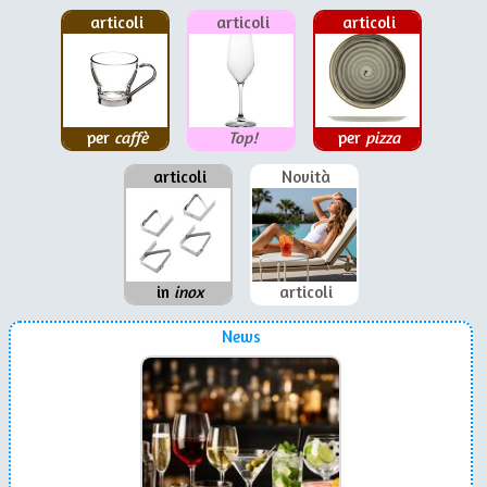
articoli
articoli
articoli
per
caffè
Top!
per
pizza
articoli
Novità
in
inox
articoli
News