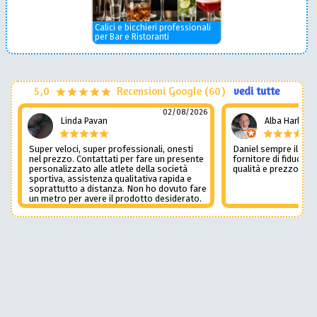
Calici e bicchieri professionali
per Bar e Ristoranti
5,0
Recensioni Google (60)
vedi tutte
02/08/2026
Linda Pavan
Alba Harley
Super veloci, super professionali, onesti
Daniel sempre il num
nel prezzo. Contattati per fare un presente
fornitore di fiducia c
personalizzato alle atlete della società
qualità e prezzo non
sportiva, assistenza qualitativa rapida e
soprattutto a distanza. Non ho dovuto fare
un metro per avere il prodotto desiderato.
Una assistenza del genere è rara e
preziosa. Credo li contatterò ancora in
futuro