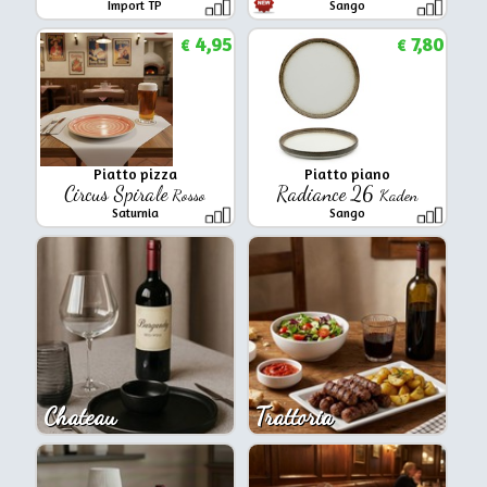
Import TP
Sango
4,95
7,80
€
€
Piatto pizza
Piatto piano
Circus Spirale
Radiance 26
Rosso
Kaden
Saturnia
Sango
Chateau
Trattoria