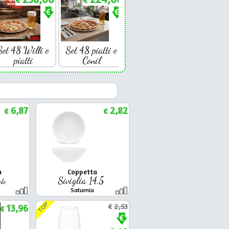
€
€
Set 48 Willi e
Set 48 piatti e
piatti
Conil
6,87
2,82
€
€
a
Coppetta
Siviglia 14,5
de
Saturnia
TOP
13,96
€
2,53
€