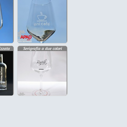
izzata
Serigrafia a due colori