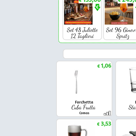
€
€
Set 48 Juliette
Set 96 Ginev
12 Taglieri
Spritz
1,06
€
Forchetta
Cuba Frutta
St
Comas
3,53
€