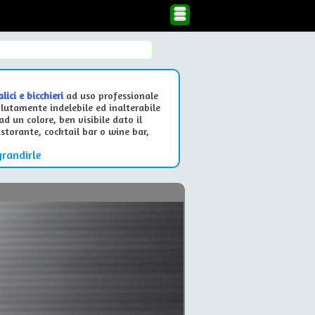
alici e bicchieri
ad uso professionale
olutamente indelebile ed inalterabile
d un colore, ben visibile dato il
storante, cocktail bar o wine bar,
grandirle