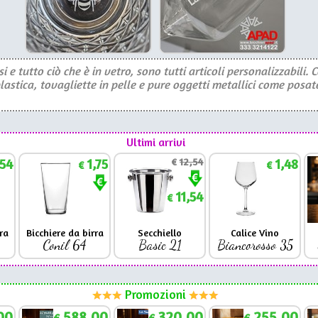
si e tutto ciò che è in vetro, sono tutti articoli personalizzabili.
plastica, tovagliette in pelle e pure oggetti metallici come posa
Ultimi arrivi
,54
1,75
€
12,54
1,48
€
€
11,54
€
ra
Bicchiere da birra
Secchiello
Calice Vino
Conil 64
Basic 21
Biancorosso 35
Promozioni
00
588,00
320,00
255,00