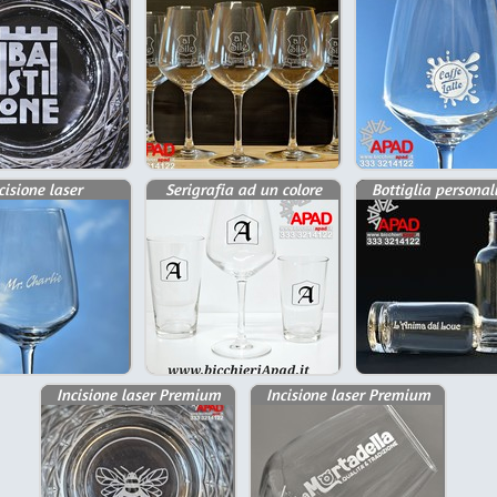
cisione laser
Serigrafia ad un colore
Bottiglia personal
Incisione laser Premium
Incisione laser Premium