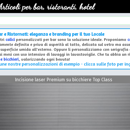
Articoli per bar, ristoranti, hotel
Bar e Ristornati: eleganza e branding per il tuo Locale
stri
calici
personalizzati per bar sono la soluzione ideale. Proponiamo
c
amente definita e priva di asperità al tatto, delicata sul vetro ma ass
uperficie umida all'esterno. Oppure li personalizziamo con serigrafia a
i mesi con uso intensivo di lavaggi in lavastoviglie. Che tu abbia un ri
 e bicchieri
, valorizzando ogni bevuta!
une nostre personalizzazioni di esempio - clicca sulle foto per in
Incisione laser Premium su bicchiere Top Class