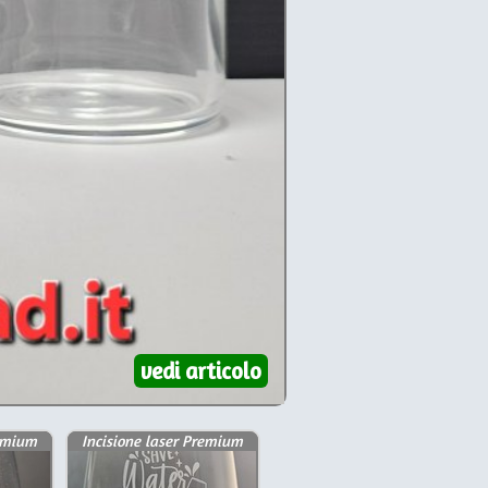
vedi articolo
remium
Incisione laser Premium