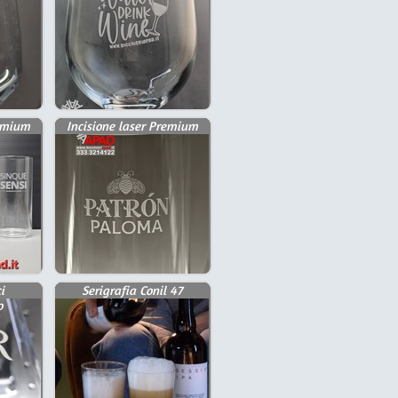
remium
Incisione laser Premium
i
Serigrafia Conil 47
o