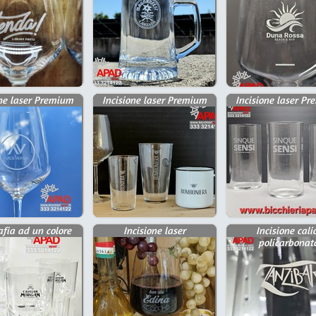
one laser Premium
Incisione laser Premium
Incisione laser P
afia ad un colore
Incisione laser
Incisione calic
policarbonat