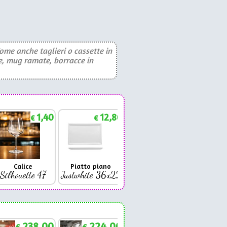
 Come anche taglieri o cassette in
te, mug ramate, borracce in
1,40
12,86
1,88
€
€
€
Calice
Piatto piano
Bicchiere
Bicc
Silhouette 47
Justwhite 36x22
Premium 42
Coniq
238,00
224,00