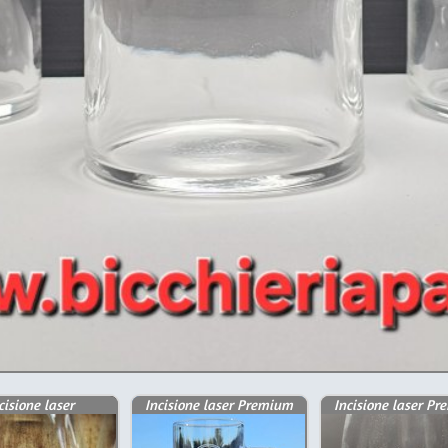
cisione laser
Incisione laser Premium
Incisione laser P