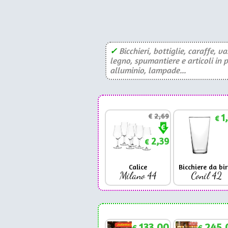
✓
Bicchieri, bottiglie, caraffe, va
legno, spumantiere e articoli in 
alluminio, lampade...
€
2,69
1
€
2,39
€
Calice
Bicchiere da bir
Milano 44
Conil 42
133,00
245,