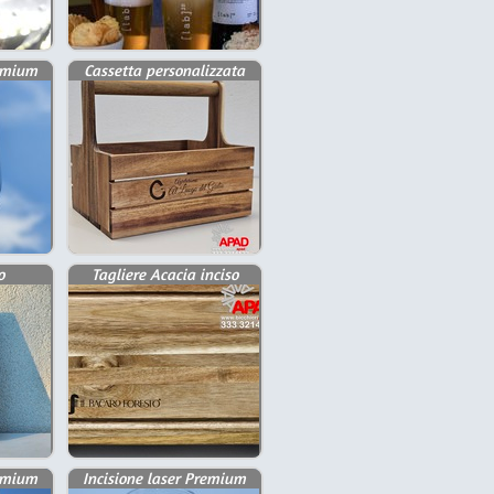
remium
Cassetta personalizzata
o
Tagliere Acacia inciso
remium
Incisione laser Premium