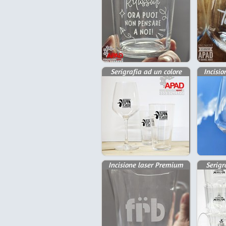
Serigrafia ad un colore
Incisi
Incisione laser Premium
Serigr