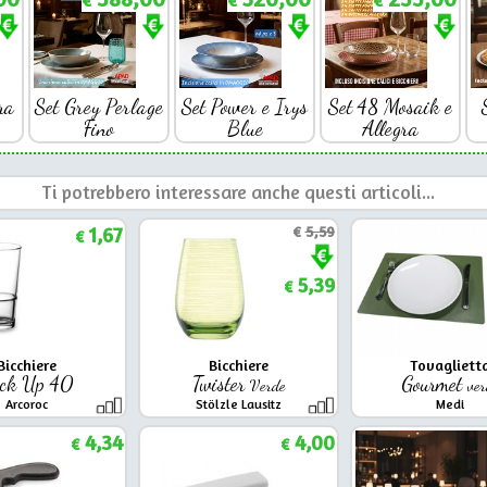
€
€
€
ra
Set Grey Perlage
Set Power e Irys
Set 48 Mosaik e
Fino
Blue
Allegra
Ti potrebbero interessare anche questi articoli...
1,67
€
5,59
€
5,39
€
Bicchiere
Bicchiere
Tovagliett
ack Up 40
Twister
Gourmet
Verde
ver
Arcoroc
Stölzle Lausitz
Medi
4,34
4,00
€
€