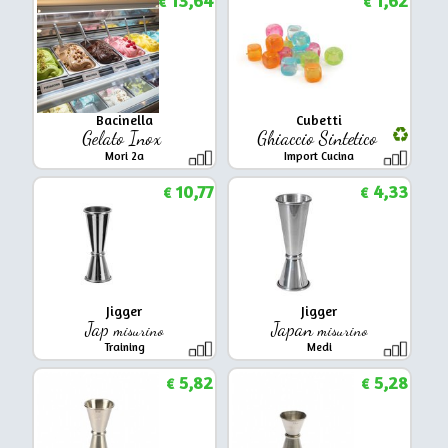
13,64
1,62
€
€
Bacinella
Cubetti
Gelato Inox
Ghiaccio Sintetico
Mori 2a
Import Cucina
10,77
4,33
€
€
Jigger
Jigger
Jap
Japan
misurino
misurino
Training
Medi
5,82
5,28
€
€