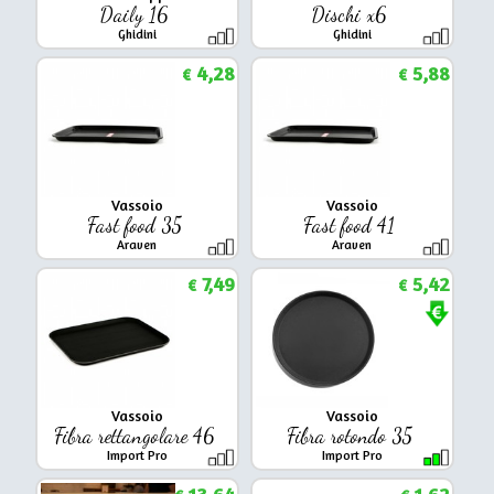
Daily 16
Dischi x6
Ghidini
Ghidini
4,28
5,88
€
€
Vassoio
Vassoio
Fast food 35
Fast food 41
Araven
Araven
7,49
5,42
€
€
Vassoio
Vassoio
Fibra rettangolare 46
Fibra rotondo 35
Import Pro
Import Pro