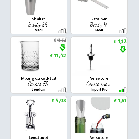
Shaker
Strainer
Barty 55
Barty 9
Medi
Medi
€
11,62
1,12
€
11,42
€
Mixing da cocktail
Versatore
Carats 75
Conico inox
Leerdam
Import Pro
4,93
1,51
€
€
Levatappi
Versatore