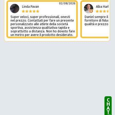
02/08/2026
Linda Pavan
Alba Harley
Super veloci, super professionali, onesti
Daniel sempre il num
nel prezzo. Contattati per fare un presente
fornitore di fiducia c
personalizzato alle atlete della società
qualità e prezzo non
sportiva, assistenza qualitativa rapida e
soprattutto a distanza. Non ho dovuto fare
un metro per avere il prodotto desiderato.
Una assistenza del genere è rara e
preziosa. Credo li contatterò ancora in
futuro
CHAT