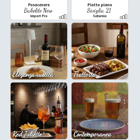
Posacenere
Piatto piano
Bakelite Nero
Siviglia 21
Import Pro
Saturnia
Eleganza rustica
Trattoria
Red Juliette
Contemporanea