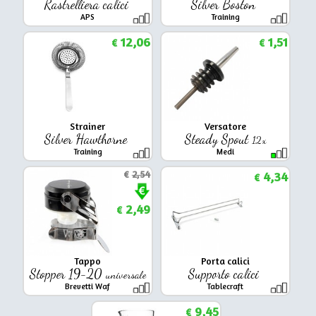
Rastrelliera calici
Silver Boston
APS
Training
12,06
1,51
€
€
Strainer
Versatore
Silver Hawthorne
Steady Spout
12x
Training
Medi
€
2,54
4,34
€
2,49
€
Tappo
Porta calici
Stopper 19-20
Supporto calici
universale
Brevetti Waf
Tablecraft
9,45
€