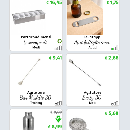
16,45
1,75
€
€
Portacondimenti
Levatappi
6 scomparti
Apri bottiglie inox
Medi
Apad
9,41
2,66
€
€
Agitatore
Agitatore
Bar Muddle 30
Barty 30
Training
Medi
€
9,09
5,68
€
8,99
€