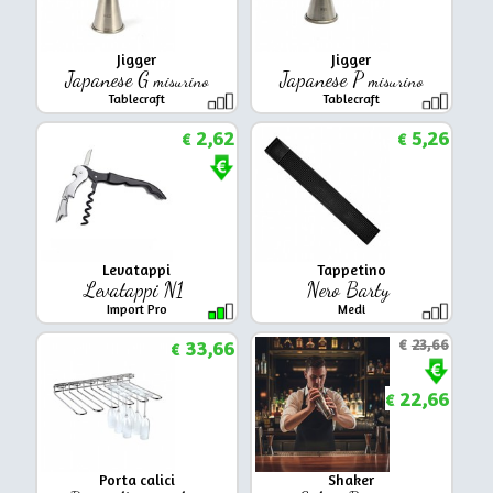
Jigger
Jigger
Japanese G
Japanese P
misurino
misurino
Tablecraft
Tablecraft
2,62
5,26
€
€
Levatappi
Tappetino
Levatappi N1
Nero Barty
Import Pro
Medi
33,66
€
23,66
€
22,66
€
Porta calici
Shaker