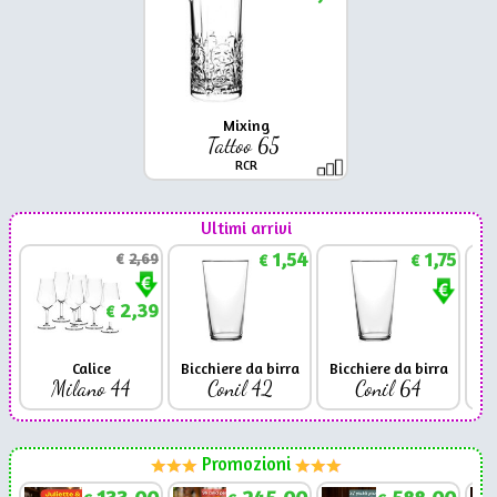
Mixing
Tattoo 65
RCR
Ultimi arrivi
1,54
1,75
€
2,69
€
€
2,39
€
Calice
Bicchiere da birra
Bicchiere da birra
Milano 44
Conil 42
Conil 64
Promozioni