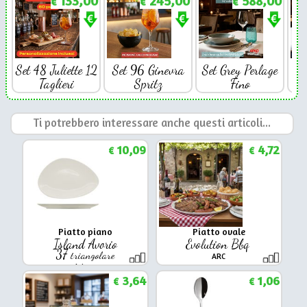
133,00
245,00
588,00
€
€
€
Set 48 Juliette 12
Set 96 Ginevra
Set Grey Perlage
Se
Taglieri
Spritz
Fino
Ti potrebbero interessare anche questi articoli...
10,09
4,72
€
€
Piatto piano
Piatto ovale
Island Avorio
Evolution Bbq
37
triangolare
ARC
Ariane
3,64
1,06
€
€