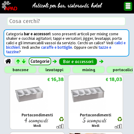
Articoli per bar, ristoranti, hotel
Categoria
bar e accessori
: sono presenti articoli per mixing come
shaker e cucchiai agitatori; tappi e versatori; jigger, levatappi, porta
calici e gli immancabili vassoi da servizio. Cerchi un calice? Vedi
calici e
bicchieri
. Vedi anche
caraffe e bottiglie
. Oppure cerchi
tazze e
tazzine
?
Categorie
Bar e accessori
bancone
levatappi
mixing
portacalici
16,38
18,03
€
€
Portacondimenti
Portacondimenti
4 scomparti
5 scomparti
Medi
Medi