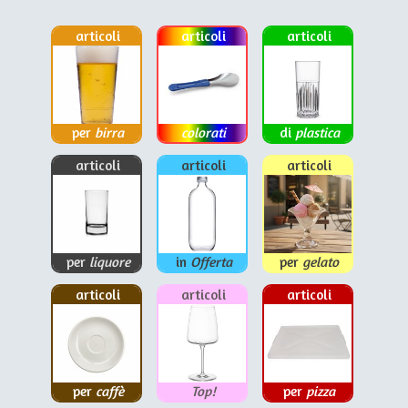
articoli
articoli
articoli
per
birra
colorati
di
plastica
articoli
articoli
articoli
per
liquore
in
Offerta
per
gelato
articoli
articoli
articoli
per
caffè
Top!
per
pizza