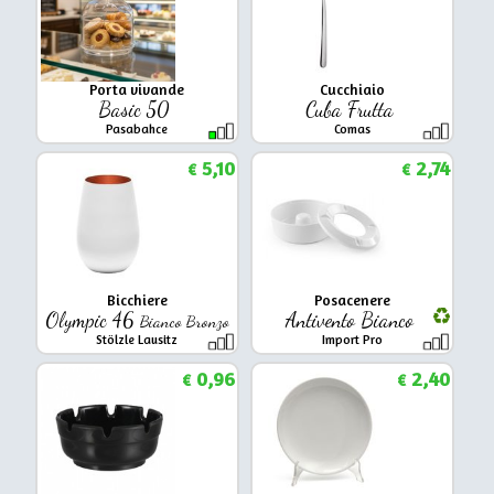
Porta vivande
Cucchiaio
Basic 50
Cuba Frutta
Pasabahce
Comas
5,10
2,74
€
€
Bicchiere
Posacenere
Olympic 46
Antivento Bianco
Bianco Bronzo
Stölzle Lausitz
Import Pro
0,96
2,40
€
€