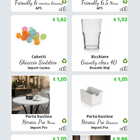
Friendly 6
Friendly 6,5
conica bianca
Nera
APS
APS
1,62
1,02
€
€
Cubetti
Bicchiere
Ghiaccio Sintetico
Granity clear 40
Import Cucina
Brevetti Waf
1,05
1,05
€
€
Porta bustine
Porta bustine
Horeca Pro
Horeca Pro
Nera
Bianca
Import Pro
Import Pro
1,05
9,86
€
€