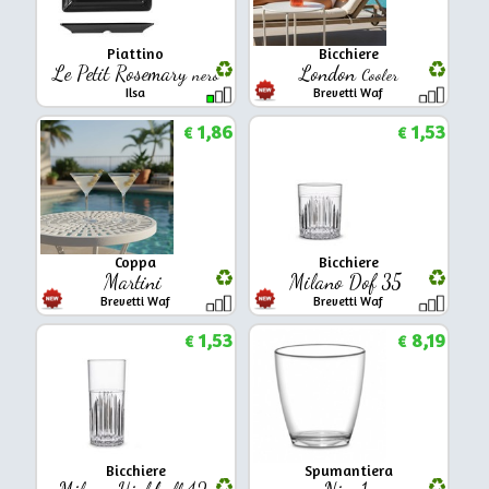
Piattino
Bicchiere
Le Petit Rosemary
London
nero
Cooler
Ilsa
Brevetti Waf
1,86
1,53
€
€
Coppa
Bicchiere
Martini
Milano Dof 35
Brevetti Waf
Brevetti Waf
1,53
8,19
€
€
Bicchiere
Spumantiera