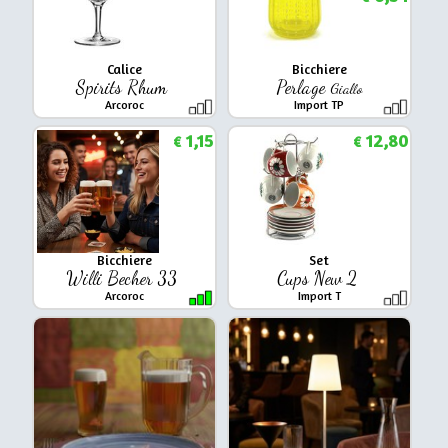
Calice
Bicchiere
Spirits Rhum
Perlage
Giallo
Arcoroc
Import TP
1,15
12,80
€
€
Bicchiere
Set
Willi Becher 33
Cups New 2
Arcoroc
Import T