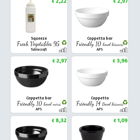
2,22
2,97
€
€
Squeeze
Coppetta bar
Fresh Vegetables 95
Friendly 10
bowl bianca
Tablecraft
APS
2,97
3,96
€
€
Coppetta bar
Coppetta
Friendly 10
Friendly 14
bowl nera
Bowl bianca
APS
APS
8,32
1,09
€
€