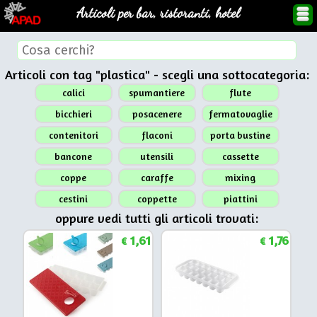
Articoli per bar, ristoranti, hotel
Articoli con tag "plastica" - scegli una sottocategoria:
calici
spumantiere
flute
bicchieri
posacenere
fermatovaglie
contenitori
flaconi
porta bustine
bancone
utensili
cassette
coppe
caraffe
mixing
cestini
coppette
piattini
oppure vedi tutti gli articoli trovati:
1,61
1,76
€
€