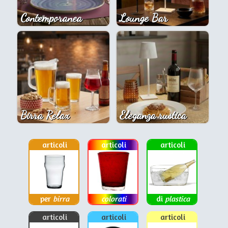
Contemporanea
Lounge Bar
Birra Relax
Eleganza rustica
articoli
articoli
articoli
per
birra
colorati
di
plastica
articoli
articoli
articoli