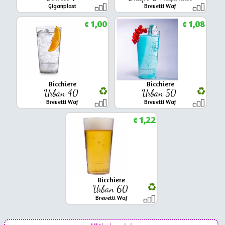
Giganplast
Brevetti Waf
1,00
1,08
€
€
Bicchiere
Bicchiere
Urban 40
Urban 50
Brevetti Waf
Brevetti Waf
1,22
€
Bicchiere
Urban 60
Brevetti Waf