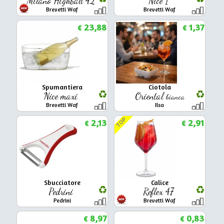
Milano Highball 42
Nice 1
Brevetti Waf
Brevetti Waf
23,88
1,37
€
€
Spumantiera
Ciotola
Nice maxi
Oriental
bianca
Brevetti Waf
Ilsa
TOP
2,13
2,91
€
€
Sbucciatore
Calice
Pedrini
Reflex 47
Pedrini
Brevetti Waf
8,97
0,83
€
€