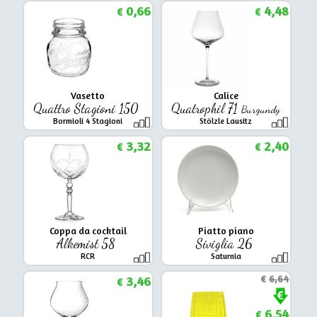
0,66
4,48
€
€
Vasetto
Calice
Quattro Stagioni 150
Quatrophil 71
Burgundy
Bormioli 4 Stagioni
Stölzle Lausitz
3,32
2,40
€
€
Coppa da cocktail
Piatto piano
Alkemist 58
Siviglia 26
RCR
Saturnia
3,46
€
6,64
€
6,54
€