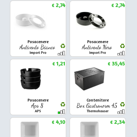
2,74
2,74
€
€
Posacenere
Posacenere
Antivento Bianco
Antivento Nero
Import Pro
Import Pro
1,21
35,45
€
€
Posacenere
Contenitore
Aps 8
Box Gastronorm 45
APS
Thermohauser
4,10
2,34
€
€