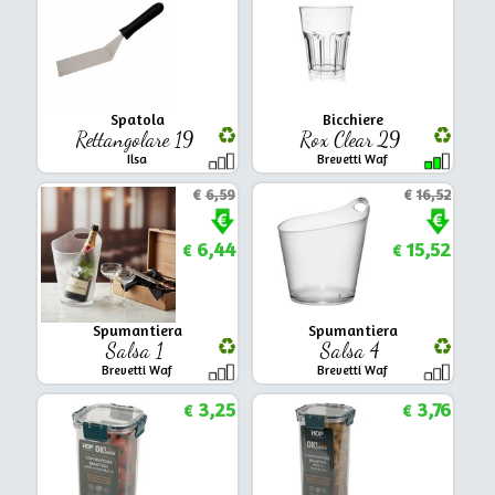
Spatola
Bicchiere
Rettangolare 19
Rox Clear 29
Ilsa
Brevetti Waf
€
6,59
€
16,52
6,44
15,52
€
€
Spumantiera
Spumantiera
Salsa 1
Salsa 4
Brevetti Waf
Brevetti Waf
3,25
3,76
€
€