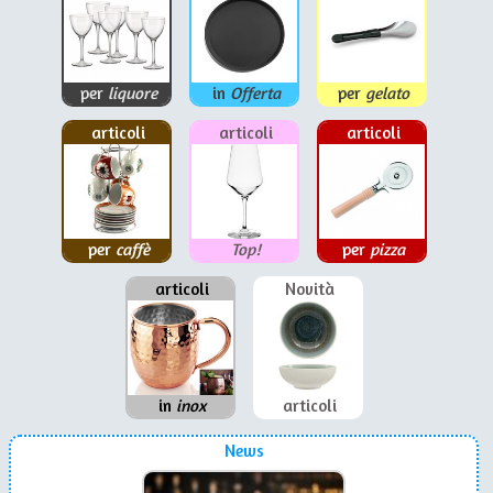
per
liquore
in
Offerta
per
gelato
articoli
articoli
articoli
per
caffè
Top!
per
pizza
articoli
Novità
in
inox
articoli
News