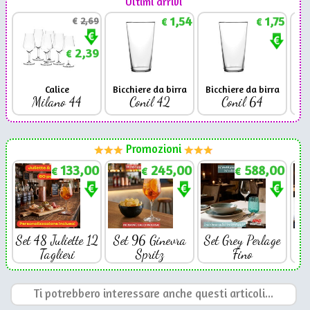
Ultimi arrivi
1,54
1,75
€
2,69
€
€
2,39
€
Calice
Bicchiere da birra
Bicchiere da birra
Milano 44
Conil 42
Conil 64
Promozioni
133,00
245,00
588,00
€
€
€
Set 48 Juliette 12
Set 96 Ginevra
Set Grey Perlage
Se
Taglieri
Spritz
Fino
Ti potrebbero interessare anche questi articoli...