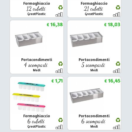
Formaghiaccio
Formaghiaccio
12 cubetti
21 cubetti
GreatPlastic
GreatPlastic
16,38
18,03
€
€
Portacondimenti
Portacondimenti
4 scomparti
5 scomparti
Medi
Medi
1,71
16,45
€
€
Formaghiaccio
Portacondimenti
6 cubetti
6 scomparti
GreatPlastic
Medi