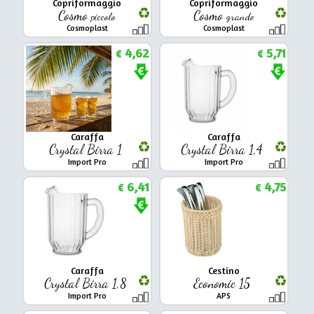
Copriformaggio
Copriformaggio
Cosmo
Cosmo
piccolo
grande
Cosmoplast
Cosmoplast
4,62
5,71
€
€
Caraffa
Caraffa
Crystal Birra 1
Crystal Birra 1,4
Import Pro
Import Pro
6,41
4,75
€
€
Caraffa
Cestino
Crystal Birra 1,8
Economic 15
Import Pro
APS