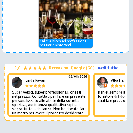
Calici e bicchieri professionali
per Bar e Ristoranti
5,0
Recensioni Google (60)
vedi tutte
02/08/2026
Linda Pavan
Alba Harley
Super veloci, super professionali, onesti
Daniel sempre il num
nel prezzo. Contattati per fare un presente
fornitore di fiducia c
personalizzato alle atlete della società
qualità e prezzo non
sportiva, assistenza qualitativa rapida e
soprattutto a distanza. Non ho dovuto fare
un metro per avere il prodotto desiderato.
Una assistenza del genere è rara e
preziosa. Credo li contatterò ancora in
futuro