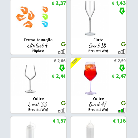
2,37
1,43
€
€
Ferma tovaglia
Flute
Eliplast 4
Event 18
Eliplast
Brevetti Waf
TOP
€
2,66
€
2,59
2,41
2,47
€
€
Calice
Calice
Event 33
Event 47
Brevetti Waf
Brevetti Waf
1,57
1,16
€
€