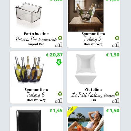
Porta bustine
Spumantiera
Horeca Pro
Iceberg 2
trasparente
Import Pro
Brevetti Waf
20,87
1,30
€
€
Spumantiera
Ciotolina
Iceberg 6
Le Petit Galaxy
bianca
Brevetti Waf
Ilsa
TOP
1,45
1,40
€
€