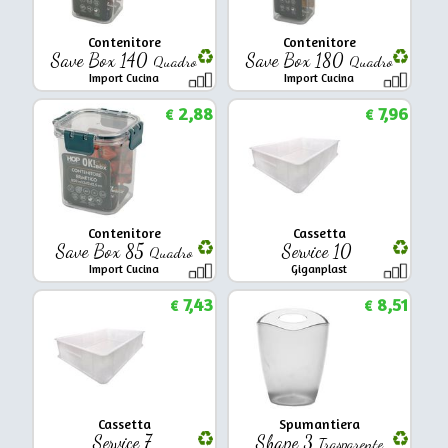
Contenitore
Contenitore
Save Box 140
Save Box 180
Quadro
Quadro
Import Cucina
Import Cucina
2,88
7,96
€
€
Contenitore
Cassetta
Save Box 85
Service 10
Quadro
Import Cucina
Giganplast
7,43
8,51
€
€
Cassetta
Spumantiera
Service 7
Shape 3
Trasparente