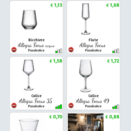
1,13
1,68
€
€
Bicchiere
Flute
Allegra Focus
Allegra Focus
acqua
Pasabahce
Pasabahce
1,58
1,72
€
€
Calice
Calice
Allegra Focus 35
Allegra Focus 49
Pasabahce
Pasabahce
0,70
0,88
€
€