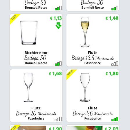
Bodega 23
Bodega 36
Bormioli Rocco
Bormioli Rocco
TOP
1,13
1,48
€
€
Bicchiere bar
Flute
Bodega 50
Breeze 13,5
Montecarlo
Bormioli Rocco
Pasabahce
TOP
1,68
1,80
€
€
Flute
Flute
Breeze 20
Breeze 26
Montecarlo
Montecarlo
Pasabahce
Pasabahce
TOP
1,90
2,03
€
€