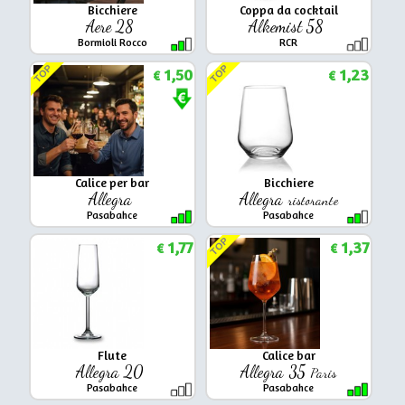
Bicchiere
Coppa da cocktail
Aere 28
Alkemist 58
Bormioli Rocco
RCR
TOP
TOP
1,50
1,23
€
€
Calice per bar
Bicchiere
Allegra
Allegra
ristorante
Pasabahce
Pasabahce
TOP
1,77
1,37
€
€
Flute
Calice bar
Allegra 20
Allegra 35
Paris
Pasabahce
Pasabahce