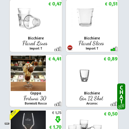
0,47
0,51
€
€
Bicchiere
Bicchiere
Flared Lines
Flared Slices
Import T
Import T
4,41
0,89
€
€
CHAT
Coppa
Bicchiere
Fortuna 30
Gin 12 Shot
Bormioli Rocco
Arcoroc
TOP
€
1,75
0,50
€
1,70
€