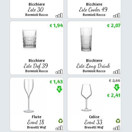
Bicchiere
Bicchiere
Este 30
Este Cooler 49
Bormioli Rocco
Bormioli Rocco
1,94
2,07
€
€
Bicchiere
Bicchiere
Este Dof 39
Este Long Drink
Bormioli Rocco
Bormioli Rocco
1,43
€
2,66
€
2,41
€
Flute
Calice
Event 18
Event 33
Brevetti Waf
Brevetti Waf