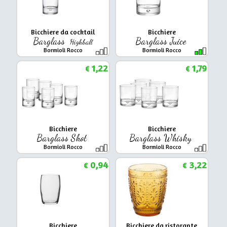
Bicchiere da cocktail
Bicchiere
Barglass
Barglass Juice
Highball
Bormioli Rocco
Bormioli Rocco
1,22
1,79
€
€
Bicchiere
Bicchiere
Barglass Shot
Barglass Whisky
Bormioli Rocco
Bormioli Rocco
0,94
3,22
€
€
Bicchiere
Bicchiere da ristorante