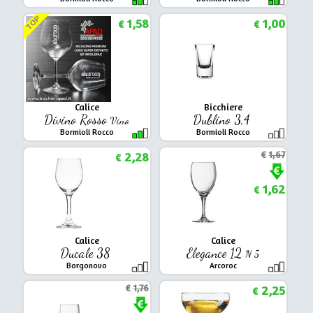
TOP
1,58
1,00
€
€
Calice
Bicchiere
Divino Rosso
Dublino 3,4
Vino
Bormioli Rocco
Bormioli Rocco
2,28
€
1,67
€
1,62
€
Calice
Calice
Ducale 38
Elegance 12
N 5
Borgonovo
Arcoroc
€
1,76
2,25
€