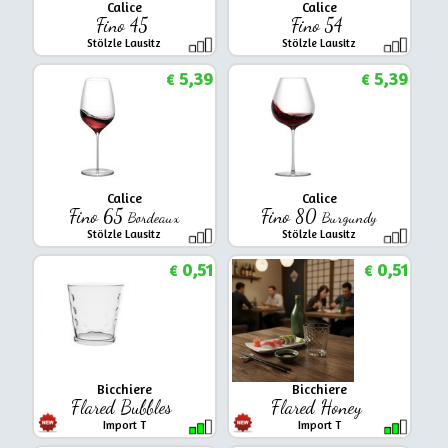
Calice
Calice
Fino 45
Fino 54
Stölzle Lausitz
Stölzle Lausitz
5,39
5,39
€
€
Calice
Calice
Fino 65
Fino 80
Bordeaux
Burgundy
Stölzle Lausitz
Stölzle Lausitz
0,51
0,51
€
€
Bicchiere
Bicchiere
Flared Bubbles
Flared Honey
Import T
Import T