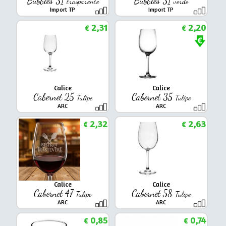
Bubbles 31
Bubbles 31
trasparente
verde
Import TP
Import TP
2,31
2,20
€
€
Calice
Calice
Cabernet 25
Cabernet 35
Tulipe
Tulipe
ARC
ARC
2,32
2,63
€
€
Calice
Calice
Cabernet 47
Cabernet 58
Tulipe
Tulipe
ARC
ARC
0,85
0,74
€
€