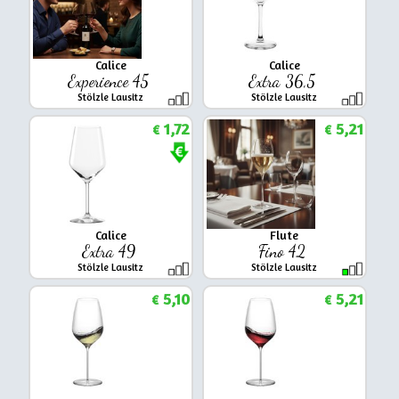
Calice
Calice
Experience 45
Extra 36,5
Stölzle Lausitz
Stölzle Lausitz
1,72
5,21
€
€
Calice
Flute
Extra 49
Fino 42
Stölzle Lausitz
Stölzle Lausitz
5,10
5,21
€
€