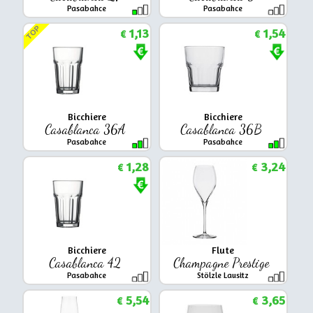
Pasabahce
Pasabahce
TOP
1,13
1,54
€
€
Bicchiere
Bicchiere
Casablanca 36A
Casablanca 36B
Pasabahce
Pasabahce
1,28
3,24
€
€
Bicchiere
Flute
Casablanca 42
Champagne Prestige
Pasabahce
Stölzle Lausitz
5,54
3,65
€
€