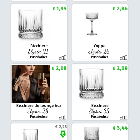
1,94
2,86
€
€
Bicchiere
Coppa
Elysia 21
Elysia 26
Pasabahce
Pasabahce
2,08
2,09
€
€
Bicchiere da lounge bar
Bicchiere
Elysia 28
Elysia 35
Pasabahce
Pasabahce
€
2,28
3,44
€