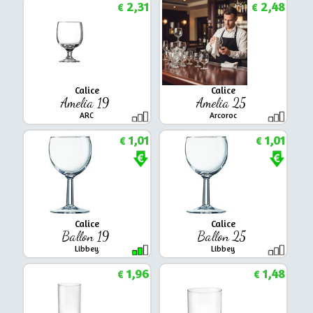
2,31
2,48
€
€
Calice
Calice
Amelia 19
Amelia 25
ARC
Arcoroc
1,01
1,01
€
€
Calice
Calice
Ballon 19
Ballon 25
Libbey
Libbey
1,96
1,48
€
€