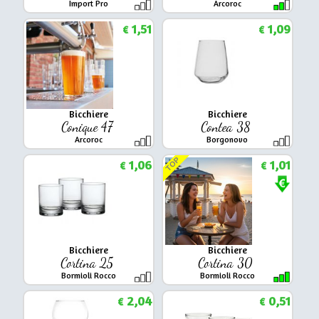
Import Pro
Arcoroc
1,51
1,09
€
€
Bicchiere
Bicchiere
Conique 47
Contea 38
Arcoroc
Borgonovo
TOP
1,06
1,01
€
€
Bicchiere
Bicchiere
Cortina 25
Cortina 30
Bormioli Rocco
Bormioli Rocco
2,04
0,51
€
€