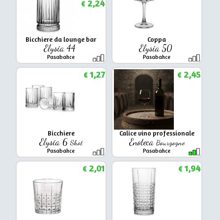
2,24
€
Bicchiere da lounge bar
Coppa
Elysia 44
Elysia 50
Pasabahce
Pasabahce
1,27
2,45
€
€
Bicchiere
Calice vino professionale
Elysia 6
Enoteca
Shot
Bourgogne
Pasabahce
Pasabahce
2,01
1,94
€
€