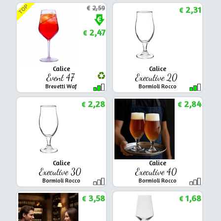
TOP
€
2,59
2,31
€
2,47
€
Calice
Calice
Event 47
Executive 20
Brevetti Waf
Bormioli Rocco
2,28
2,84
€
€
Calice
Calice
Executive 30
Executive 40
Bormioli Rocco
Bormioli Rocco
3,58
1,68
€
€