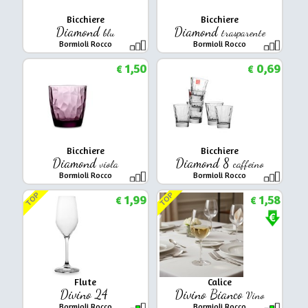
Bicchiere
Bicchiere
Diamond
Diamond
blu
trasparente
Bormioli Rocco
Bormioli Rocco
1,50
0,69
€
€
Bicchiere
Bicchiere
Diamond
Diamond 8
viola
caffeino
Bormioli Rocco
Bormioli Rocco
TOP
TOP
1,99
1,58
€
€
Flute
Calice
Divino 24
Divino Bianco
Vino
Bormioli Rocco
Bormioli Rocco