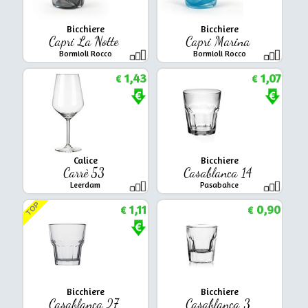
Bicchiere
Bicchiere
Capri La Notte
Capri Marina
Bormioli Rocco
Bormioli Rocco
1,43
1,07
€
€
Calice
Bicchiere
Carrè 53
Casablanca 14
Leerdam
Pasabahce
TOP
1,11
0,90
€
€
Bicchiere
Bicchiere
Casablanca 27
Casablanca 3