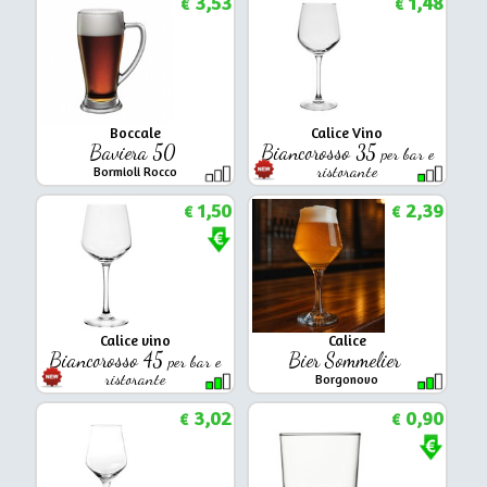
3,53
1,48
€
€
Boccale
Calice Vino
Baviera 50
Biancorosso 35
per bar e
ristorante
Bormioli Rocco
Arcoroc
1,50
2,39
€
€
Calice vino
Calice
Biancorosso 45
Bier Sommelier
per bar e
ristorante
Borgonovo
Arcoroc
3,02
0,90
€
€