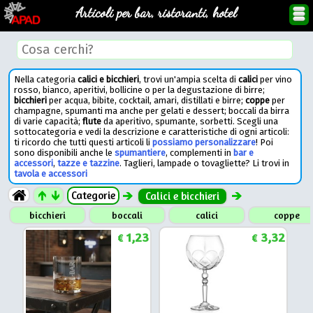
Articoli per bar, ristoranti, hotel
Nella categoria
calici e bicchieri
, trovi un'ampia scelta di
calici
per vino
rosso, bianco, aperitivi, bollicine o per la degustazione di birre;
bicchieri
per acqua, bibite, cocktail, amari, distillati e birre;
coppe
per
champagne, spumanti ma anche per gelati e dessert; boccali da birra
di varie capacità;
flute
da aperitivo, spumante, sorbetti. Scegli una
sottocategoria e vedi la descrizione e caratteristiche di ogni articoli:
ti ricordo che tutti questi articoli li
possiamo personalizzare
! Poi
sono disponibili anche le
spumantiere
, complementi in
bar e
accessori
,
tazze e tazzine
. Taglieri, lampade o tovagliette? Li trovi in
tavola e accessori
Categorie
Calici e bicchieri
bicchieri
boccali
calici
coppe
1,23
3,32
€
€