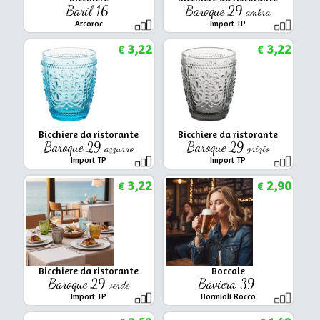
Baril 16
Baroque 29
ambra
Arcoroc
Import TP
3,22
3,22
€
€
Bicchiere da ristorante
Bicchiere da ristorante
Baroque 29
Baroque 29
azzurro
grigio
Import TP
Import TP
3,22
2,90
€
€
Bicchiere da ristorante
Boccale
Baroque 29
Baviera 39
verde
Import TP
Bormioli Rocco