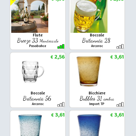
Flute
Boccale
Breeze 33
Britannia 28
Montecarlo
Pasabahce
Arcoroc
2,56
3,61
€
€
Boccale
Bicchiere
Britannia 56
Bubbles 31
ambra
Arcoroc
Import TP
3,61
3,61
€
€