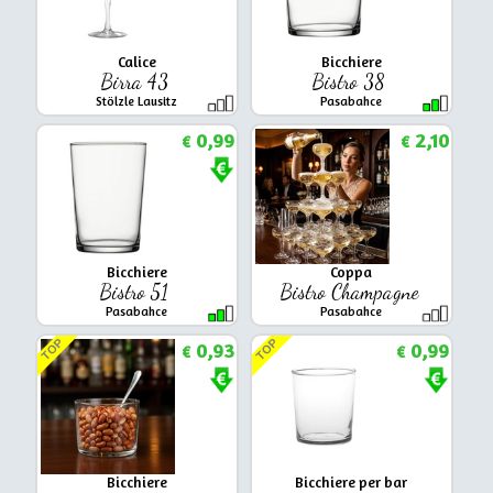
Calice
Bicchiere
Birra 43
Bistro 38
Stölzle Lausitz
Pasabahce
0,99
2,10
€
€
Bicchiere
Coppa
Bistro 51
Bistro Champagne
Pasabahce
Pasabahce
TOP
TOP
0,93
0,99
€
€
Bicchiere
Bicchiere per bar