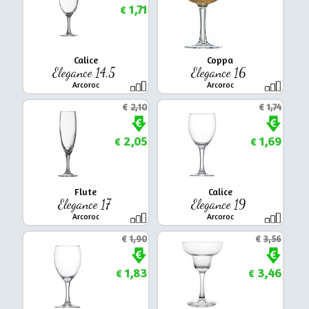
1,71
€
Calice
Coppa
Elegance 14,5
Elegance 16
Arcoroc
Arcoroc
€
2,10
€
1,74
2,05
1,69
€
€
Flute
Calice
Elegance 17
Elegance 19
Arcoroc
Arcoroc
€
1,90
€
3,56
1,83
3,46
€
€