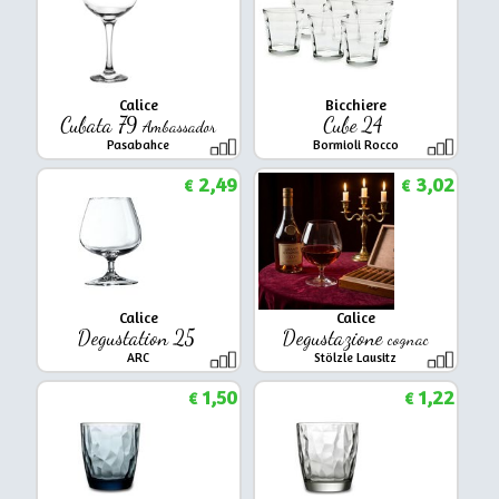
Calice
Bicchiere
Cubata 79
Cube 24
Ambassador
Pasabahce
Bormioli Rocco
2,49
3,02
€
€
Calice
Calice
Degustation 25
Degustazione
cognac
ARC
Stölzle Lausitz
1,50
1,22
€
€