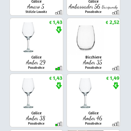
Calice
Calice
Amaro 5
Ambassador 56
Burgundy
Stölzle Lausitz
Pasabahce
1,43
2,52
€
€
Calice
Bicchiere
Amber 29
Amber 35
Pasabahce
Pasabahce
1,43
1,49
€
€
Calice
Calice
Amber 38
Amber 46
Pasabahce
Pasabahce