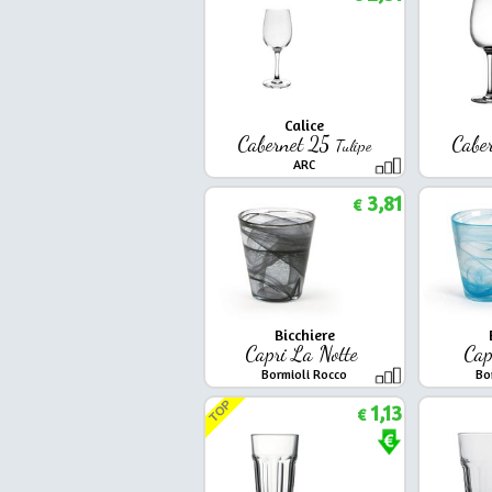
Calice
Cabernet 25
Cabe
Tulipe
ARC
3,81
€
Bicchiere
Capri La Notte
Cap
Bormioli Rocco
Bo
TOP
1,13
€