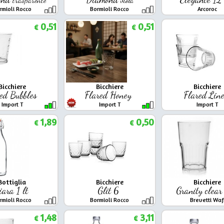
rmioli Rocco
Bormioli Rocco
Arcoroc
0,51
0,51
€
€
Bicchiere
Bicchiere
Bicchiere
red Bubbles
Flared Honey
Flared Lin
Import T
Import T
Import T
1,89
0,50
€
€
Bottiglia
Bicchiere
Bicchiere
iara 1 lt
Glit 6
Granity clea
rmioli Rocco
Bormioli Rocco
Brevetti Waf
1,48
3,11
€
€