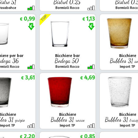
istro 51
Bistrot 0,25
Bistrot 0,
Pasabahce
Bormioli Rocco
Bormioli Rocc
TOP
0,99
1,13
€
€
hiere per bar
Bicchiere bar
Bicchiere
odega 36
Bodega 50
Bubbles 31
a
rmioli Rocco
Bormioli Rocco
Import TP
3,61
4,69
€
€
Bicchiere
Bicchiere
Bicchiere
les 31
Bubbles 31
Bubbles 31
grigio
rosso
tras
Import TP
Import TP
Import TP
2,20
0,85
€
€