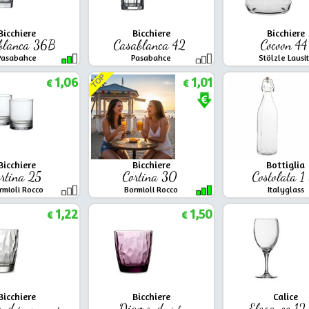
Bicchiere
Bicchiere
Bicchiere
blanca 36B
Casablanca 42
Cocoon 4
Pasabahce
Pasabahce
Stölzle Lausi
TOP
1,06
1,01
€
€
Bicchiere
Bicchiere
Bottiglia
rtina 25
Cortina 30
Costolata 1
rmioli Rocco
Bormioli Rocco
Italyglass
1,22
1,50
€
€
Bicchiere
Bicchiere
Calice
ond
Diamond
Elegance 12
trasparente
viola