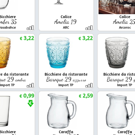
Bicchiere
Calice
Calice
mber 35
Amelia 19
Amelia 2
Pasabahce
ARC
Arcoroc
3,22
3,22
€
€
re da ristorante
Bicchiere da ristorante
Bicchiere da rist
que 29
Baroque 29
Baroque 29
ambra
azzurro
g
Import TP
Import TP
Import TP
0,99
2,59
€
€
Bicchiere
Caraffa
Caraffa