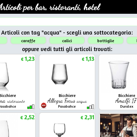
Articoli per bar, ristoranti, hotel
Articoli con tag "acqua" - scegli una sottocategoria:
caraffe
calici
bottiglie
oppure vedi tutti gli articoli trovati:
1,23
1,13
€
€
Bicchiere
Bicchiere
Bicchiere
gra
Allegra Focus
Amalfi 1
ristorante
acqua
Pasabahce
Pasabahce
Duralex
2,52
2,31
€
€