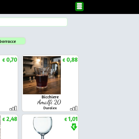
borracce
0,70
0,88
€
€
Bicchiere
7
Amalfi 20
Duralex
2,48
1,01
€
€