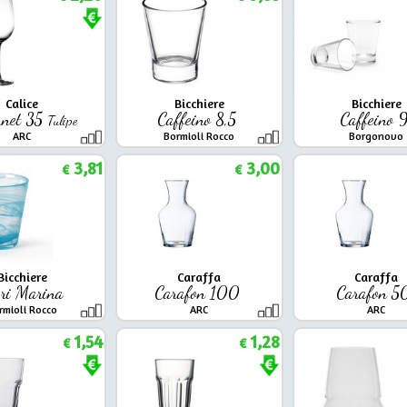
Calice
Bicchiere
Bicchiere
rnet 35
Caffeino 8,5
Caffeino 
Tulipe
ARC
Bormioli Rocco
Borgonovo
3,81
3,00
€
€
Bicchiere
Caraffa
Caraffa
ri Marina
Carafon 100
Carafon 
rmioli Rocco
ARC
ARC
1,54
1,28
€
€