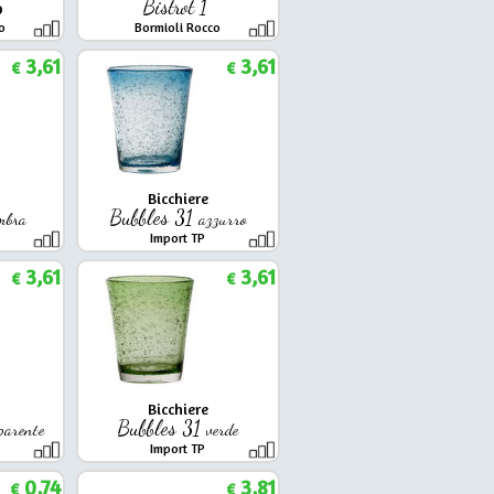
5
Bistrot 1
o
Bormioli Rocco
3,61
3,61
€
€
Bicchiere
Bubbles 31
mbra
azzurro
Import TP
3,61
3,61
€
€
Bicchiere
Bubbles 31
parente
verde
Import TP
0,74
3,81
€
€