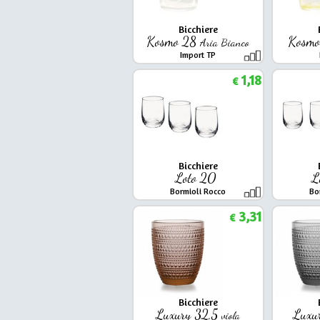
Bicchiere
Kosmo 28
Kosm
Aria Bianco
Import TP
1,18
€
Bicchiere
Loto 20
L
Bormioli Rocco
Bo
3,31
€
Bicchiere
Luxury 32,5
Luxu
viola