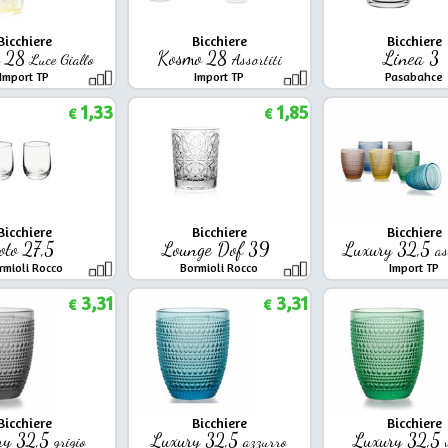
Bicchiere
Bicchiere
Bicchiere
o 28
Kosmo 28
Linea 3
Luce Giallo
Assortiti
Import TP
Import TP
Pasabahce
1,33
1,85
€
€
Bicchiere
Bicchiere
Bicchiere
oto 27,5
Lounge Dof 39
Luxury 32,5
as
rmioli Rocco
Bormioli Rocco
Import TP
3,31
3,31
€
€
Bicchiere
Bicchiere
Bicchiere
ry 32,5
Luxury 32,5
Luxury 32,5
grigio
azzurro