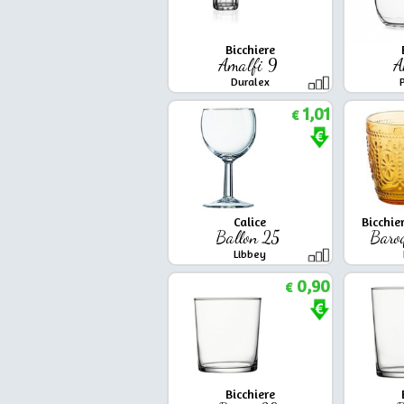
Bicchiere
Amalfi 9
A
Duralex
1,01
€
Calice
Bicchie
Ballon 25
Baro
Libbey
0,90
€
Bicchiere