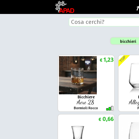
bicchieri
TOP
1,23
€
Bicchiere
Aere 28
Alle
Bormioli Rocco
0,66
€