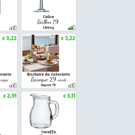
Calice
5
Ballon 19
Libbey
3,22
3,22
€
€
orante
Bicchiere da ristorante
Baroque 29
rigio
verde
Import TP
2,91
3,11
€
€
Caraffa