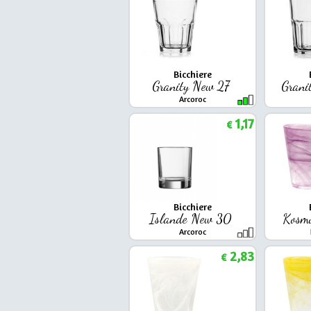
Bicchiere
Granity New 27
Grani
Arcoroc
1,17
€
Bicchiere
Islande New 30
Kosm
Arcoroc
2,83
€