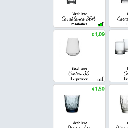
Bicchiere
Casablanca 36A
Casa
Pasabahce
1,09
€
Bicchiere
Contea 38
Co
Borgonovo
Bo
1,50
€
Bicchiere
Diamond
Diam
blu