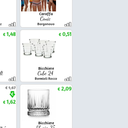
Caraffa
4
Conic
tz
Borgonovo
1,48
0,51
€
€
Bicchiere
 lt
Cube 24
Bormioli Rocco
€
1,67
2,09
€
1,62
€
Bicchiere
Elysia 35
N 5