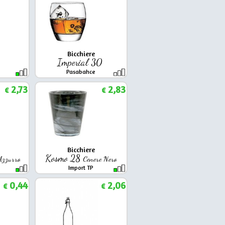
Bicchiere
4
Imperial 30
Pasabahce
2,73
2,83
€
€
Bicchiere
Kosmo 28
 Azzurro
Cenere Nero
Import TP
0,44
2,06
€
€