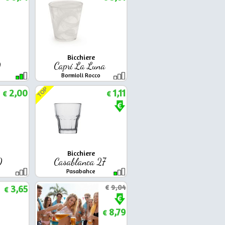
Bicchiere
9
Capri La Luna
Bormioli Rocco
TOP
2,00
1,11
€
€
Bicchiere
50
Casablanca 27
Pasabahce
3,65
€
9,04
€
8,79
€