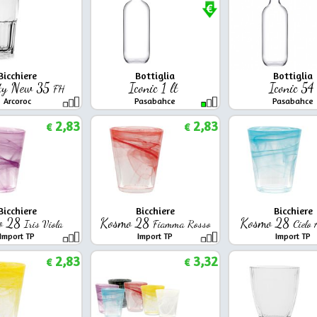
Bicchiere
Bottiglia
Bottiglia
ty New 35
Iconic 1 lt
Iconic 5
FH
Arcoroc
Pasabahce
Pasabahce
2,83
2,83
€
€
Bicchiere
Bicchiere
Bicchiere
o 28
Kosmo 28
Kosmo 28
Iris Viola
Fiamma Rosso
Cielo
Import TP
Import TP
Import TP
2,83
3,32
€
€