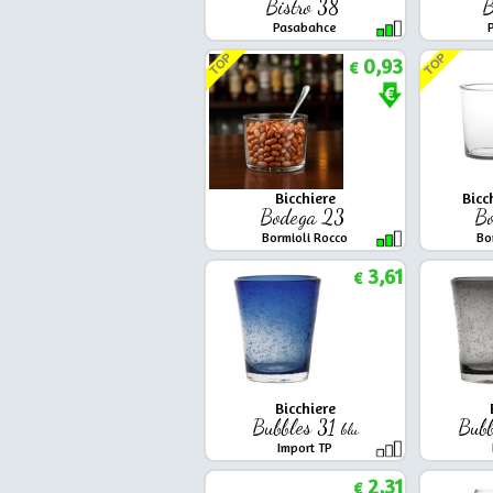
Bistro 38
B
Pasabahce
TOP
TOP
0,93
€
Bicchiere
Bicc
Bodega 23
B
Bormioli Rocco
Bo
3,61
€
Bicchiere
Bubbles 31
Bubb
blu
Import TP
2,31
€