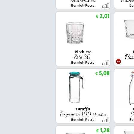
Bormioli Rocco
Bo
2,01
€
Bicchiere
Este 30
Fla
Bormioli Rocco
5,08
€
Caraffa
Frigoverre 100
G
Quadra
Bormioli Rocco
Bo
1,28
€