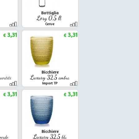
Bottiglia
Lory 0,5 lt
Cerve
3,31
3,31
€
€
Bicchiere
Luxury 32,5
sortiti
ambra
Import TP
3,31
3,31
€
€
Bicchiere
Luxury 32,5
verde
blu