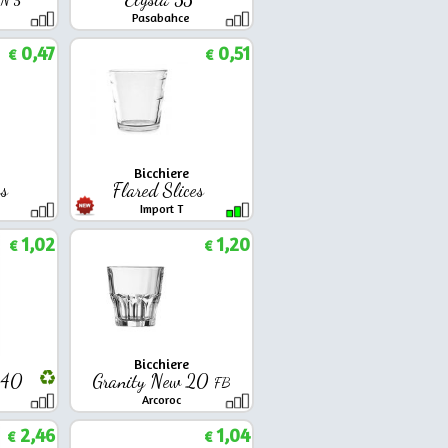
Pasabahce
0,47
0,51
€
€
Bicchiere
es
Flared Slices
Import T
1,02
1,20
€
€
Bicchiere
r 40
Granity New 20
FB
Arcoroc
2,46
1,04
€
€